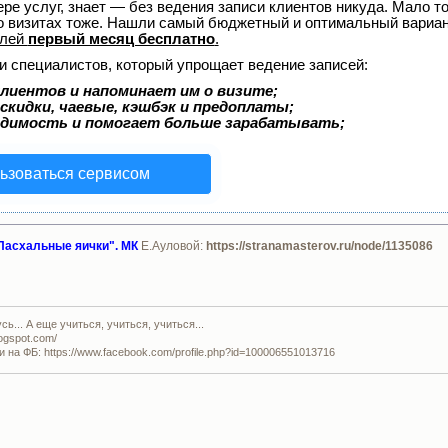
ере услуг, знает — без ведения записи клиентов никуда. Мало то
о визитах тоже. Нашли самый бюджетный и оптимальный вариа
елей
первый месяц бесплатно
.
и специалистов, который упрощает ведение записей:
лиентов и напоминает им о визите;
скидки, чаевые, кэшбэк и предоплаты;
одимость и помогает больше зарабатывать;
ьзоваться сервисом
Пасхальные яички". МК
Е.Ауловой:
https://stranamasterov.ru/node/1135086
ь... А еще учиться, учиться, учиться...
logspot.com/
и на ФБ: https://www.facebook.com/profile.php?id=100006551013716