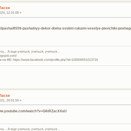
Пасхи
20, 12:31:08 »
rki/pasha/8559-pashalnyy-dekor-doma-svoimi-rukami-veselye-ptenchiki-poshag
ь... А еще учиться, учиться, учиться...
logspot.com/
и на ФБ: https://www.facebook.com/profile.php?id=100006551013716
Пасхи
21, 20:01:50 »
www.youtube.com/watch?v=G6tRZacXXaU
ь... А еще учиться, учиться, учиться...