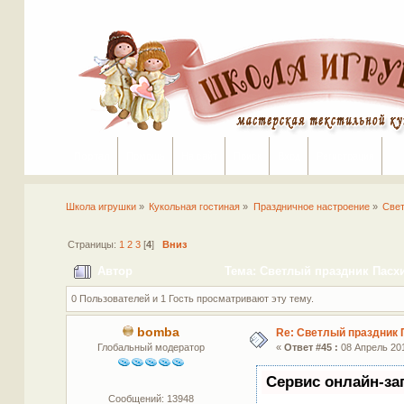
Портал
Помощь
На сайт
Поиск
Вход
Регистрация
Школа игрушки
»
Кукольная гостиная
»
Праздничное настроение
»
Свет
Страницы:
1
2
3
[
4
]
Вниз
Автор
Тема: Светлый праздник Пасхи
0 Пользователей и 1 Гость просматривают эту тему.
bomba
Re: Светлый праздник 
Глобальный модератор
«
Ответ #45 :
08 Апрель 201
Сервис онлайн-за
Сообщений: 13948