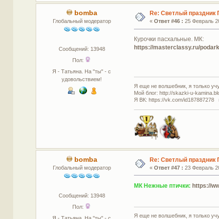
bomba
Re: Светлый праздник 
Глобальный модератор
«
Ответ #46 :
25 Февраль 20
Курочки пасхальные. МК:
https://masterclassy.ru/poda
Сообщений: 13948
Пол:
Я - Татьяна. На "ты" - с
удовольствием!
Я еще не волшебник, я только учус
Мой блог: http://skazki-u-kamina.b
Я ВК: https://vk.com/id187887278 
bomba
Re: Светлый праздник 
Глобальный модератор
«
Ответ #47 :
23 Февраль 20
МК Нежные птички:
https://
Сообщений: 13948
Пол:
Я еще не волшебник, я только учус
Я - Татьяна. На "ты" - с