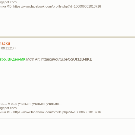
logspot.com/
и на ФБ: https://www.facebook.com/profile.php?id=100006551013716
Пасхи
 00:11:23 »
стро. Видео-МК
Moth Art:
https://youtu.be/5SUt3ZB4IKE
ь... А еще учиться, учиться, учиться...
logspot.com/
и на ФБ: https://www.facebook.com/profile.php?id=100006551013716