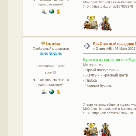
Мой блог: http://skazki-u-kamina.b
удовольствием!
Я ВК: https://vk.com/id187887278 
bomba
Re: Светлый праздник 
Глобальный модератор
«
Ответ #48 :
03 Март 2021,
Курочки из ткани легко и бы
Материалы:
Сообщений: 13948
- Яркий лоскут ткани
Пол:
- Желтый и красный фетр
Я - Татьяна. На "ты" - с
- Пряжа
удовольствием!
- Черные бусины
Я еще не волшебник, я только учус
Мой блог: http://skazki-u-kamina.b
Я ВК: https://vk.com/id187887278 