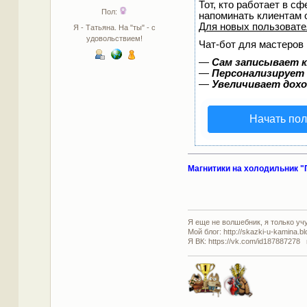
Тот, кто работает в сф
Пол:
напоминать клиентам 
Для новых пользоват
Я - Татьяна. На "ты" - с
удовольствием!
Чат-бот для мастеров 
—
Сам записывает к
—
Персонализирует 
—
Увеличивает дох
Начать пол
Магнитики на холодильник "
Я еще не волшебник, я только учус
Мой блог: http://skazki-u-kamina.b
Я ВК: https://vk.com/id187887278 