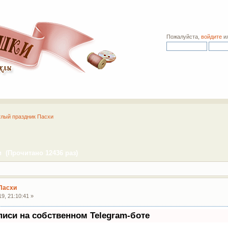
Пожалуйста,
войдите
и
лый праздник Пасхи
 (Прочитано 12436 раз)
Пасхи
9, 21:10:41 »
писи на собственном Telegram-боте