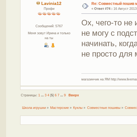
Lavinia12
Re: Совместный пошив 
Профи
«
Ответ #74 :
16 Август 2013,
Ох, чего-то не 
Сообщений: 5767
не могу с подс
Меня зовут Ирина и только
на ты
начинать, когд
не просто для 
магазинчик на ЯМ http://www.livemaste
Страницы:
1
...
3
4
[
5
]
6
7
...
9
Вверх
Школа игрушки
»
Мастерские
»
Куклы
»
Совместные пошивы
»
Совмес