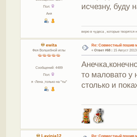
исчезну, буду
Пол:
Аня
верю в чудеса , которые творятся 
ewita
Re: Совместный пошив 
Фея Волшебной иглы
«
Ответ #68 :
15 Август 2013,
Анечка,конечно 
Сообщений: 4489
то маловато у 
Пол:
я -Лена ,только на "ты"
столько и пока
Lavinia12
Re: Совместный пошив 