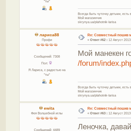
"ты"
Всегда быть чуточку детьми, есть в
Мой магазинчик
skrynya.ua/plahotnik-larisa
лариса88
Re: Совместный пошив 
Профи
«
Ответ #62 :
12 Август 2013,
Мой манекен го
Сообщений: 7308
/forum/index.
Пол:
Я Лариса, с радостью на
"ты"
Всегда быть чуточку детьми, есть в
Мой магазинчик
skrynya.ua/plahotnik-larisa
ewita
Re: Совместный пошив 
Фея Волшебной иглы
«
Ответ #63 :
12 Август 2013,
Леночка, дава
Сообщений: 4489