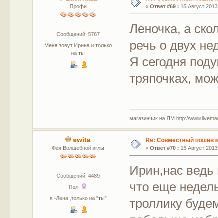
Профи
«
Ответ #69 :
15 Август 2013,
Леночка, а ск
Сообщений: 5767
речь о двух не
Меня зовут Ирина и только
на ты
Я сегодня под
тряпочках, мож
магазинчик на ЯМ http://www.livemaste
ewita
Re: Совместный пошив 
Фея Волшебной иглы
«
Ответ #70 :
15 Август 2013,
Ирин,нас ведь 
Сообщений: 4489
что еще недель
Пол:
я -Лена ,только на "ты"
троллику будем