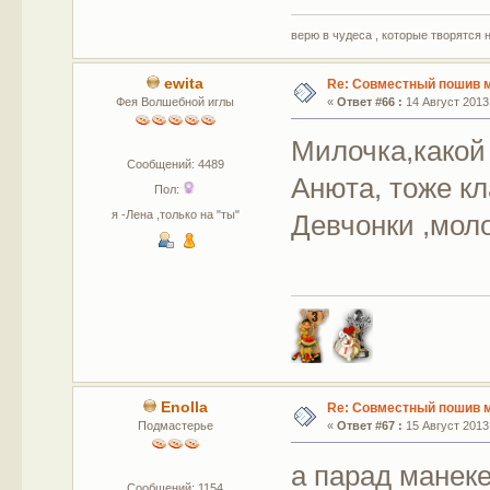
верю в чудеса , которые творятся 
ewita
Re: Совместный пошив 
Фея Волшебной иглы
«
Ответ #66 :
14 Август 2013,
Милочка,какой
Сообщений: 4489
Анюта, тоже к
Пол:
я -Лена ,только на "ты"
Девчонки ,мол
Enolla
Re: Совместный пошив 
Подмастерье
«
Ответ #67 :
15 Август 2013,
а парад манеке
Сообщений: 1154