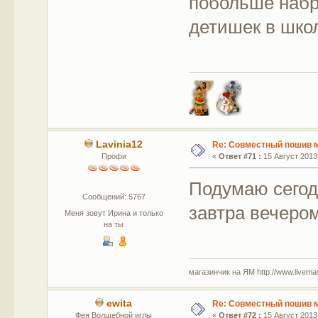
побольше набра
детишек в шко
Lavinia12
Re: Совместный пошив 
Профи
«
Ответ #71 :
15 Август 2013,
Подумаю сегодн
Сообщений: 5767
завтра вечером
Меня зовут Ирина и только
на ты
магазинчик на ЯМ http://www.livemaste
ewita
Re: Совместный пошив 
Фея Волшебной иглы
«
Ответ #72 :
15 Август 2013,