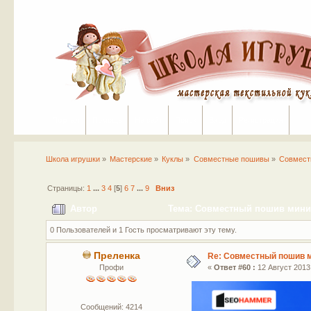
Портал
Помощь
На сайт
Поиск
Вход
Регистрация
Школа игрушки
»
Мастерские
»
Куклы
»
Совместные пошивы
»
Совмест
Страницы:
1
...
3
4
[
5
]
6
7
...
9
Вниз
Автор
Тема: Совместный пошив мини-
0 Пользователей и 1 Гость просматривают эту тему.
Преленка
Re: Совместный пошив 
Профи
«
Ответ #60 :
12 Август 2013,
Сообщений: 4214