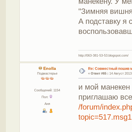
манекену. У ме
"Зимняя вишня"
А подставку я 
воспользовав
http://063-381-53-53.blogspot.com/
Enolla
Re: Совместный пошив 
Подмастерье
«
Ответ #65 :
14 Август 2013,
и мой манекен 
Сообщений: 1154
приглашаю все
Пол:
Аня
/forum/index.ph
topic=517.msg1