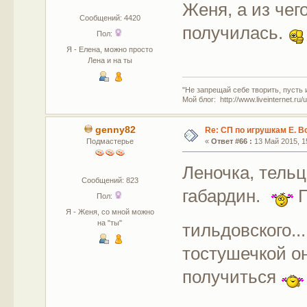
Женя, а из чег
Сообщений: 4420
получилась.
Пол:
Я - Елена, можно просто
Лена и на ты
"Не запрещай себе творить, пусть 
Мой блог: http://www.liveinternet.ru
genny82
Re: СП по игрушкам Е. В
Подмастерье
«
Ответ #66 :
13 Май 2015, 15
Леночка, тельц
Сообщений: 823
габардин.
Г
Пол:
Я - Женя, со мной можно
на "ты"
тильдовского..
тостушечкой о
получиться