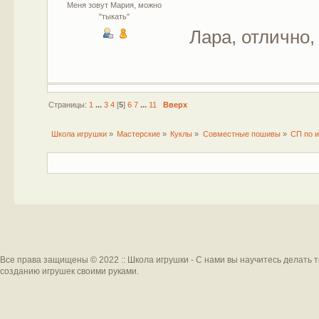
Меня зовут Мария, можно
"тыкать"
Лара, отлично,
Страницы:
1
...
3
4
[
5
]
6
7
...
11
Вверх
Школа игрушки
»
Мастерские
»
Куклы
»
Совместные пошивы
»
СП по и
Все права защищены © 2022 :: Школа игрушки - С нами вы научитесь делать 
созданию игрушек своими руками.