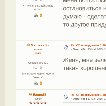
меня пошилось
Пол:
Я - Женя, со мной можно
остановиться н
на "ты"
думаю - сделат
то другое при
MaruskaSo
Re: СП по игрушкам Е. В
Ученик
«
Ответ #64 :
13 Май 2015, 10
Женя, мне зел
Сообщений: 471
такая хорошень
Пол:
Меня зовут Мария, можно
"тыкать"
Елена55
Re: СП по игрушкам Е. В
Профи
«
Ответ #65 :
13 Май 2015, 14