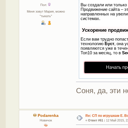
Вы создали или только 
Пол:
Продвижение сайта – эт
Меня зовут Мария, можно
направленных на увели
"тыкать"
системах.
Ускорение продви
Если вам трудно попаст
технологию
Буст
, она 
появляются уже в течен
Топ10 за месяц, то в
Se
Начать пр
Соня, да, эти 
Podarenka
Re: СП по игрушкам Е. В
Новичок
«
Ответ #61 :
12 Май 2015, 22