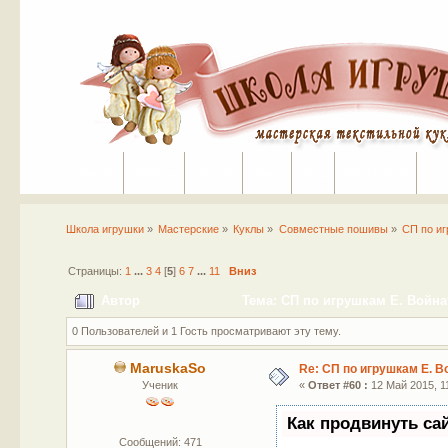
Портал
Помощь
На сайт
Поиск
Вход
Регистрация
Школа игрушки
»
Мастерские
»
Куклы
»
Совместные пошивы
»
СП по иг
Страницы:
1
...
3
4
[
5
]
6
7
...
11
Вниз
Автор
Тема: СП по игрушкам Е. Войнат
0 Пользователей и 1 Гость просматривают эту тему.
MaruskaSo
Re: СП по игрушкам Е. В
Ученик
«
Ответ #60 :
12 Май 2015, 11
Как продвинуть са
Сообщений: 471