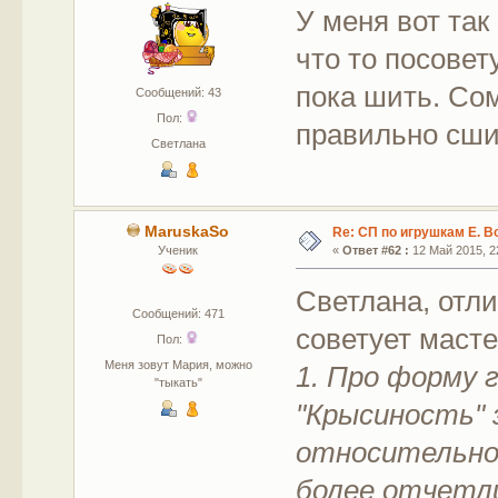
У меня вот так
что то посовет
пока шить. Со
Сообщений: 43
Пол:
правильно сши
Светлана
MaruskaSo
Re: СП по игрушкам Е. В
Ученик
«
Ответ #62 :
12 Май 2015, 22
Светлана, отли
Сообщений: 471
советует масте
Пол:
Меня зовут Мария, можно
1. Про форму 
"тыкать"
"Крысиность" 
относительно 
более отчетли