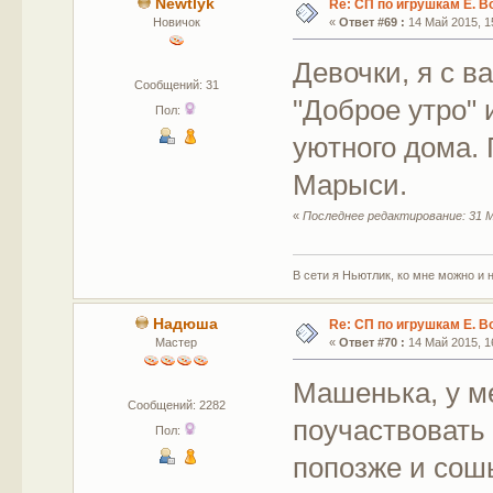
Newtlyk
Re: СП по игрушкам Е. В
Новичок
«
Ответ #69 :
14 Май 2015, 15
Девочки, я с ва
Сообщений: 31
"Доброе утро" 
Пол:
уютного дома. 
Марыси.
«
Последнее редактирование: 31 М
В сети я Ньютлик, ко мне можно и н
Надюша
Re: СП по игрушкам Е. В
Мастер
«
Ответ #70 :
14 Май 2015, 16
Машенька, у м
Сообщений: 2282
поучаствовать 
Пол:
попозже и сошь