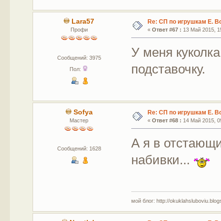
Lara57
Re: СП по игрушкам Е. В
Профи
«
Ответ #67 :
13 Май 2015, 15
У меня куколка
Сообщений: 3975
подставочку.
Пол:
Sofya
Re: СП по игрушкам Е. В
Мастер
«
Ответ #68 :
14 Май 2015, 09
А я в отстающи
Сообщений: 1628
набивки...
мой блог: http://okuklahsluboviu.blogs