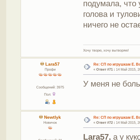
подумала, что 
голова и тулов
ничего не оста
Хочу творю, хочу вытворяю!
Lara57
Re: СП по игрушкам Е. В
Профи
«
Ответ #71 :
14 Май 2015, 20
У меня не бол
Сообщений: 3975
Пол:
Newtlyk
Re: СП по игрушкам Е. В
Новичок
«
Ответ #72 :
14 Май 2015, 20
Lara57,
а у кук