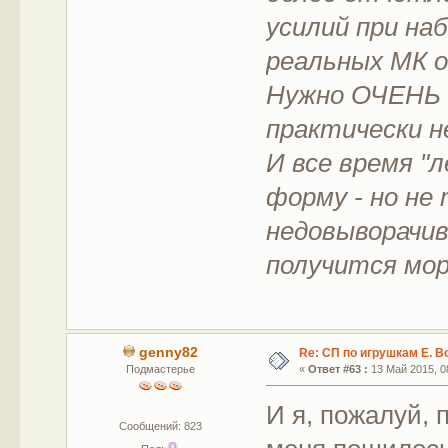
усилий при наб
реальных МК о
Нужно ОЧЕНЬ 
практически н
И все время "
форму - но не
недовыворачив
получится мор
genny82
Re: СП по игрушкам Е. В
Подмастерье
«
Ответ #63 :
13 Май 2015, 08
И я, пожалуй,
Сообщений: 823