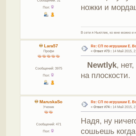
Сообщений: 31
ножки и морда
Пол:
В сети я Ньютлик, ко мне можно и н
Lara57
Re: СП по игрушкам Е. В
Профи
«
Ответ #73 :
14 Май 2015, 21
Newtlyk
, нет
Сообщений: 3975
на плоскости.
Пол:
MaruskaSo
Re: СП по игрушкам Е. В
Ученик
«
Ответ #74 :
14 Май 2015, 21
Надя, ну ничег
Сообщений: 471
сошьешь когда
Пол: