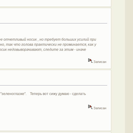
е отчетливый носик , но требует больших усилий при
о, так что голова практически не проминается, как у
носик недовыворачивают, следите за этим - иначе
Записан
"зеленоглазке".
Теперь вот сижу думаю - сделать
Записан