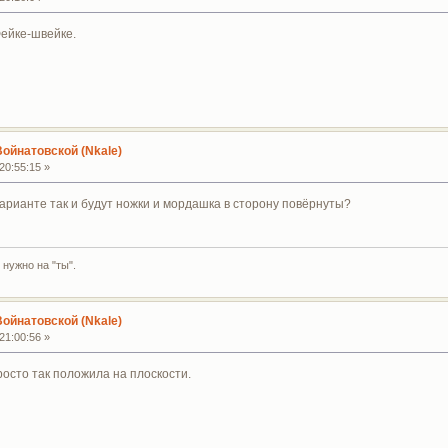
Фейке-швейке.
Войнатовской (Nkale)
20:55:15 »
 варианте так и будут ножки и мордашка в сторону повёрнуты?
 нужно на "ты".
Войнатовской (Nkale)
21:00:56 »
просто так положила на плоскости.