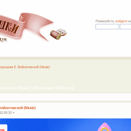
Пожалуйста,
войдите
и
игрушкам Е. Войнатовской (Nkale)
товской (Nkale) (Прочитано 44111 раз)
Войнатовской (Nkale)
11:55:32 »