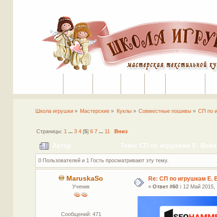
Портал
Помощь
На сайт
Поиск
Вход
Регистрация
Школа игрушки
»
Мастерские
»
Куклы
»
Совместные пошивы
»
СП по 
Страницы:
1
...
3
4
[
5
]
6
7
...
11
Вниз
Автор
Тема: СП по игрушкам Е. Война
0 Пользователей и 1 Гость просматривают эту тему.
MaruskaSo
Re: СП по игрушкам Е. 
Ученик
«
Ответ #60 :
12 Май 2015, 
Сообщений: 471