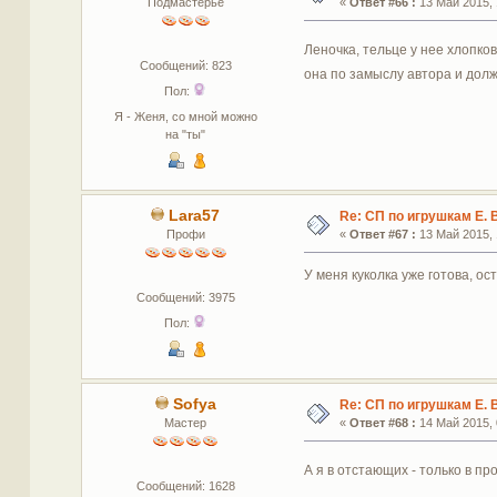
Подмастерье
«
Ответ #66 :
13 Май 2015, 
Леночка, тельце у нее хлопко
Сообщений: 823
она по замыслу автора и дол
Пол:
Я - Женя, со мной можно
на "ты"
Lara57
Re: СП по игрушкам Е. 
Профи
«
Ответ #67 :
13 Май 2015, 
У меня куколка уже готова, ос
Сообщений: 3975
Пол:
Sofya
Re: СП по игрушкам Е. 
Мастер
«
Ответ #68 :
14 Май 2015, 
А я в отстающих - только в пр
Сообщений: 1628