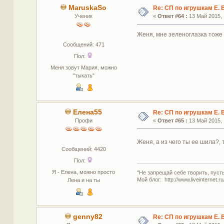
MaruskaSo
Re: СП по игрушкам Е. 
Ученик
«
Ответ #64 :
13 Май 2015, 
Женя, мне зеленоглазка тоже 
Сообщений: 471
Пол:
Меня зовут Мария, можно
"тыкать"
Елена55
Re: СП по игрушкам Е. 
Профи
«
Ответ #65 :
13 Май 2015, 
Женя, а из чего ты ее шила?,
Сообщений: 4420
Пол:
Я - Елена, можно просто
"Не запрещай себе творить, пуст
Мой блог: http://www.liveinternet.r
Лена и на ты
genny82
Re: СП по игрушкам Е. 