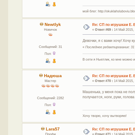
мой блог: http://okuklahsluboviu.blog
Newtlyk
Re: СП по игрушкам Е. 
Новичок
«
Ответ #69 :
14 Май 2015, 
Девочки, я с вами хочу! Хочу 
Сообщений: 31
«
Последнее редактирование: 31 
Пол:
В сети я Ньютлик, ко мне можно и
Надюша
Re: СП по игрушкам Е. 
Мастер
«
Ответ #70 :
14 Май 2015, 
Машенька, у меня пока не пол
получается, ноги, руки, голова
Сообщений: 2282
Пол:
Хочу творю, хочу вытворяю!
Lara57
Re: СП по игрушкам Е. 
Профи
«
Ответ #71 :
14 Май 2015, 