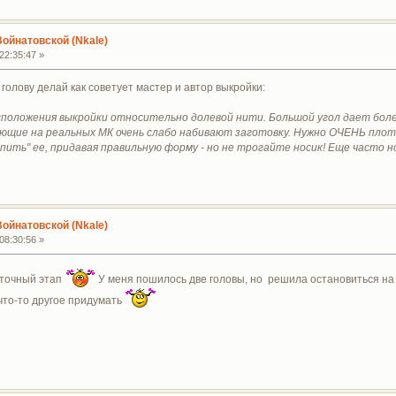
Войнатовской (Nkale)
22:35:47 »
голову делай как советует мастер и автор выкройки:
сположения выкройки относительно долевой нити. Большой угол дает боле
нающие на реальных МК очень слабо набивают заготовку. Нужно ОЧЕНЬ плотн
епить" ее, придавая правильную форму - но не трогайте носик! Еще часто 
Войнатовской (Nkale)
08:30:56 »
уточный этап
У меня пошилось две головы, но решила остановиться на 
что-то другое придумать