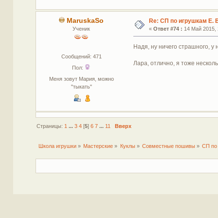
MaruskaSo
Re: СП по игрушкам Е. 
Ученик
«
Ответ #74 :
14 Май 2015, 
Надя, ну ничего страшного, у 
Сообщений: 471
Лара, отлично, я тоже несколь
Пол:
Меня зовут Мария, можно
"тыкать"
Страницы:
1
...
3
4
[
5
]
6
7
...
11
Вверх
Школа игрушки
»
Мастерские
»
Куклы
»
Совместные пошивы
»
СП по