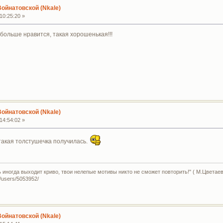
Войнатовской (Nkale)
10:25:20 »
больше нравится, такая хорошенькая!!!
Войнатовской (Nkale)
14:54:02 »
 такая толстушечка получилась.
ь иногда выходит криво, твои нелепые мотивы никто не сможет повторить!" ( М.Цветаев
u/users/5053952/
Войнатовской (Nkale)