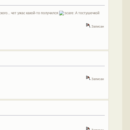
ого... чет ужас какой-то получился
А тостушечкой
Записан
Записан