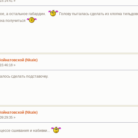
15:14:41 »
вое, а остальное габардин.
Голову пыталась сделать из хлопка тильдовск
жна получиться
Войнатовской (Nkale)
15:46:18 »
талось сделать подставочку.
Войнатовской (Nkale)
09:29:35 »
оцессе сшивания и набивки...