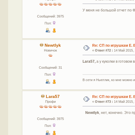
У меня не большой отчет по 
Сообщений: 3975
Пол:
Newtlyk
Re: СП по игрушкам Е. 
Новичок
«
Ответ #72 :
14 Май 2015, 
Lara57,
а у куколки в готовом
Сообщений: 31
Пол:
В сети я Ньютлик, ко мне можно и
Lara57
Re: СП по игрушкам Е. 
Профи
«
Ответ #73 :
14 Май 2015, 
Newtlyk
, нет, конечно. Это 
Сообщений: 3975
Пол: