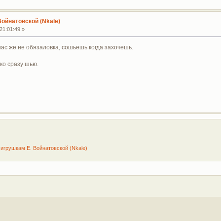
Войнатовской (Nkale)
21:01:49 »
нас же не обязаловка, сошьешь когда захочешь.
ко сразу шью.
 игрушкам Е. Войнатовской (Nkale)