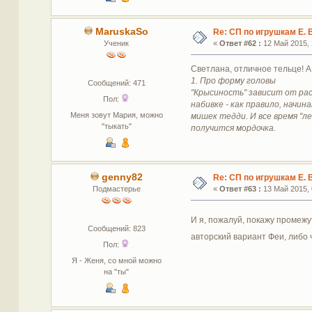
MaruskaSo
Re: СП по игрушкам Е. 
Ученик
«
Ответ #62 :
12 Май 2015, 
Светлана, отличное тельце! А 
1. Про форму головы
Сообщений: 471
"Крысиность" зависит от ра
Пол:
набивке - как правило, начи
Меня зовут Мария, можно
мишек тедди. И все время "л
"тыкать"
получится мордочка.
genny82
Re: СП по игрушкам Е. 
Подмастерье
«
Ответ #63 :
13 Май 2015, 
И я, пожалуй, покажу промеж
Сообщений: 823
авторский вариант Феи, либо 
Пол:
Я - Женя, со мной можно
на "ты"