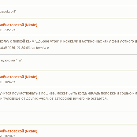
spot.co.il/
Войнатовской (Nkale)
15:23:25 »
куколку с попкой как у "Доброе утро" и ножками в ботиночках как у феи уютного
Май 2015, 21:59:03 от bomba
»
 нужно на "ты".
Войнатовской (Nkale)
16:10:42 »
учится поучаствовать в пошиве, может быть когда нибудь попозже и сошью име
 и туловище от других кукол, от авторской ничего не остается.
Войнатовской (Nkale)
20:16:04 »