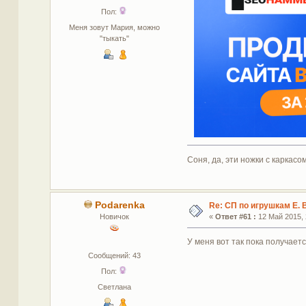
Пол:
Меня зовут Мария, можно
"тыкать"
Соня, да, эти ножки с каркасо
Podarenka
Re: СП по игрушкам Е. 
Новичок
«
Ответ #61 :
12 Май 2015, 
У меня вот так пока получает
Сообщений: 43
Пол:
Светлана