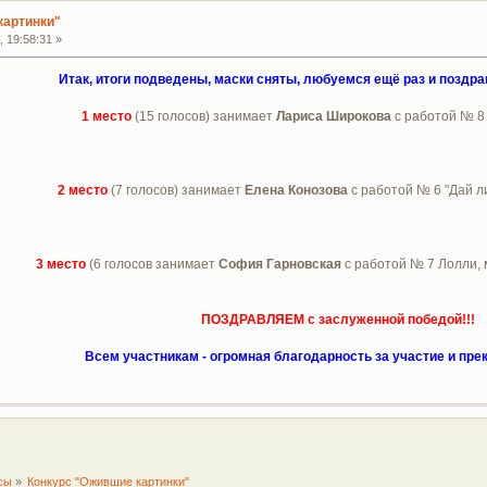
картинки"
 19:58:31 »
Итак, итоги подведены, маски сняты, любуемся ещё раз и поздр
1 место
(15 голосов) занимает
Лариса Широкова
с работой № 8
2 место
(7 голосов) занимает
Елена Конозова
с работой № 6 "Дай ли
3 место
(6 голосов занимает
София Гарновская
с работой № 7 Лолли, 
ПОЗДРАВЛЯЕМ с заслуженной победой!!!
Всем участникам - огромная благодарность за участие и пре
сы
»
Конкурс "Ожившие картинки"