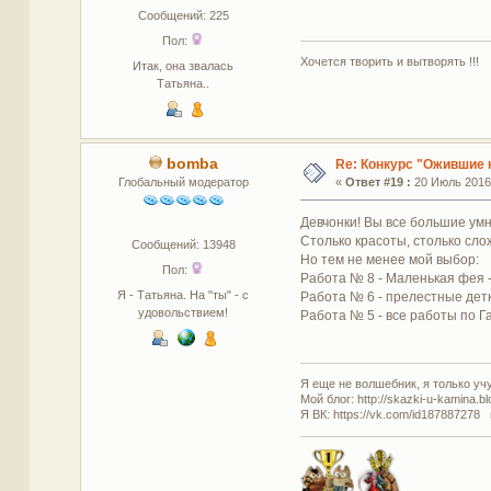
Сообщений: 225
Пол:
Хочется творить и вытворять !!!
Итак, она звалась
Татьяна..
bomba
Re: Конкурс "Ожившие 
Глобальный модератор
«
Ответ #19 :
20 Июль 2016,
Девчонки! Вы все большие умни
Столько красоты, столько сло
Сообщений: 13948
Но тем не менее мой выбор:
Пол:
Работа № 8 - Маленькая фея 
Я - Татьяна. На "ты" - с
Работа № 6 - прелестные детк
удовольствием!
Работа № 5 - все работы по Г
Я еще не волшебник, я только учус
Мой блог: http://skazki-u-kamina.b
Я ВК: https://vk.com/id187887278 