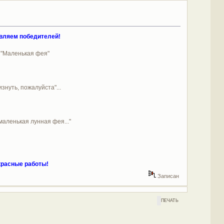
авляем победителей!
 "Маленькая фея"
знуть, пожалуйста"...
маленькая лунная фея..."
красные работы!
Записан
ПЕЧАТЬ