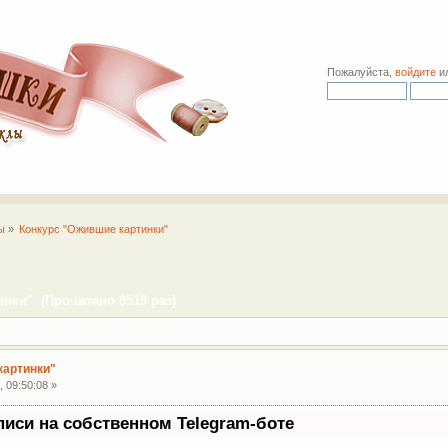
Пожалуйста,
войдите
и
ы
»
Конкурс "Ожившие картинки"
нки" (Прочитано 8519 раз)
картинки"
 09:50:08 »
писи на собственном Telegram-боте