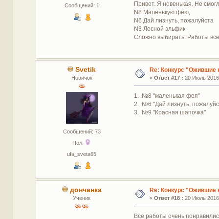
Привет. Я новенькая. Не смог
Сообщений: 1
N8 Маленькую фею,
N6 Дай лизнуть, пожалуйста
N3 Лесной эльфик
Сложно выбирать. Работы вс
Svetik
Re: Конкурс "Ожившие 
Новичок
«
Ответ #17 :
20 Июль 2016,
1. №8 "маленькая фея"
2. №6 "Дай лизнуть, пожалуйст
3. №9 "Красная шапочка"
Сообщений: 73
Пол:
ufa_sveta65
дончанка
Re: Конкурс "Ожившие 
Ученик
«
Ответ #18 :
20 Июль 2016,
Все работы очень понравились