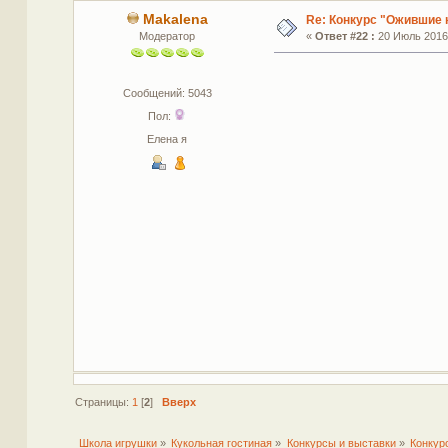
Makalena
Re: Конкурс "Ожившие 
Модератор
«
Ответ #22 :
20 Июль 2016,
Сообщений: 5043
Пол:
Елена я
Страницы:
1
[
2
]
Вверх
Школа игрушки
»
Кукольная гостиная
»
Конкурсы и выставки
»
Конкур