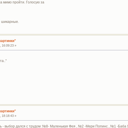
ла мимо пройти. Голосую за
е шикарные.
картинки"
 16:09:23 »
а.."
картинки"
 18:18:43 »
 - выбор дался с трудом :№8- Маленькая Фея , №2 -Мери Попинс , №1 -Баба 