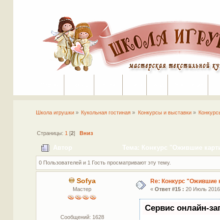
Портал
Помощь
На сайт
Поиск
Вход
Регистрация
Школа игрушки
»
Кукольная гостиная
»
Конкурсы и выставки
»
Конкурс
Страницы:
1
[
2
]
Вниз
Автор
Тема: Конкурс "Ожившие карти
0 Пользователей и 1 Гость просматривают эту тему.
Sofya
Re: Конкурс "Ожившие 
Мастер
«
Ответ #15 :
20 Июль 2016,
Сервис онлайн-за
Сообщений: 1628