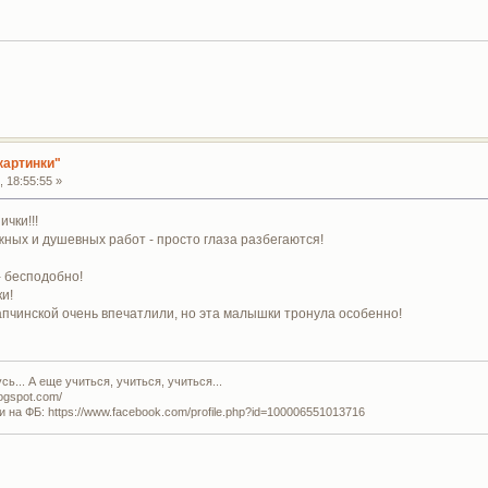
картинки"
 18:55:55 »
чки!!!
жных и душевных работ - просто глаза разбегаются!
- бесподобно!
и!
апчинской очень впечатлили, но эта малышки тронула особенно!
ь... А еще учиться, учиться, учиться...
logspot.com/
и на ФБ: https://www.facebook.com/profile.php?id=100006551013716