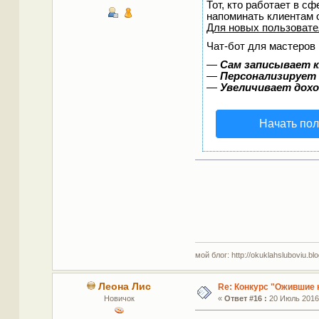
Тот, кто работает в сф
напоминать клиентам 
Для новых пользоват
Чат-бот для мастеров 
—
Сам записывает к
—
Персонализирует 
—
Увеличивает дох
Начать пол
мой блог: http://okuklahsluboviu.blog
Леона Лис
Re: Конкурс "Ожившие 
Новичок
«
Ответ #16 :
20 Июль 2016,