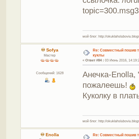
ссылочка: /for
topic=300.msg
мой блог: http://okuklahsluboviu.blogs
Sofya
Re: Совместный пошив 
куклы
Мастер
«
Ответ #84 :
03 Июнь 2016, 14:19:
Анечка-Enolla,
Сообщений: 1628
пожалеешь!
Куколку в пла
мой блог: http://okuklahsluboviu.blogs
Enolla
Re: Совместный пошив 