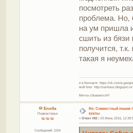
посмотреть ра
проблема. Но, 
на ум пришла 
сшить из бязи 
получится, т.к.
такая я неумех
я в Контакте https://vk.com/a.gangn
мой блог http://sanhaus.blogspot.ru/
Мечты сбываются!!!
Enolla
Re: Совместный пошив 
куклы
Подмастерье
«
Ответ #82 :
03 Июнь 2016, 12:38:
Сообщений: 1154