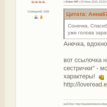
«
Ответ #87 :
03 Июнь 2016, 23:31:
Сообщений: 1628
Цитата: Анна67
Сонечка, Спасиб
уже голова зара
Анечка, вдохно
вот ссылочка 
сестрички" - м
характеры!
http://loverea
мой блог: http://okuklahsluboviu.blogs