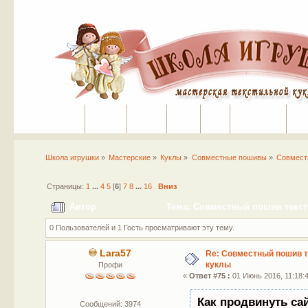
Портал
Помощь
На сайт
Поиск
Вход
Регистрация
Школа игрушки
»
Мастерские
»
Куклы
»
Совместные пошивы
»
Совмест
Страницы:
1
...
4
5
[
6
]
7
8
...
16
Вниз
Автор
Тема: Совместный пошив текст
0 Пользователей и 1 Гость просматривают эту тему.
Lara57
Re: Совместный пошив 
куклы
Профи
«
Ответ #75 :
01 Июнь 2016, 11:18:
Как продвинуть са
Сообщений: 3974