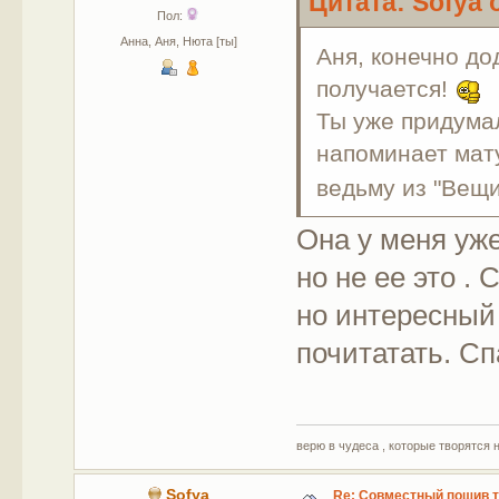
Цитата: Sofya 
Пол:
Анна, Аня, Нюта [ты]
Аня, конечно до
получается!
Ты уже придума
напоминает мат
ведьму из "Вещ
Она у меня уже
но не ее это .
но интересный 
почитатать. Сп
верю в чудеса , которые творятся 
Sofya
Re: Совместный пошив 