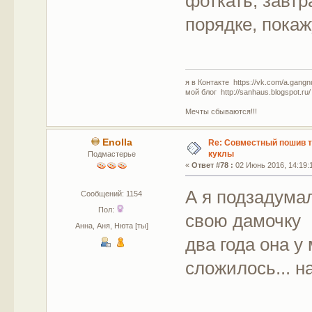
фоткать, завтр
порядке, покаж
я в Контакте https://vk.com/a.gangn
мой блог http://sanhaus.blogspot.ru/
Мечты сбываются!!!
Enolla
Re: Совместный пошив 
куклы
Подмастерье
«
Ответ #78 :
02 Июнь 2016, 14:19:
А я подзадума
Сообщений: 1154
Пол:
свою дамочку
Анна, Аня, Нюта [ты]
два года она у
сложилось... н