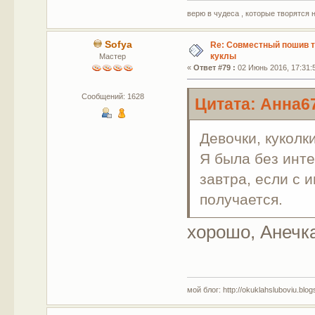
верю в чудеса , которые творятся 
Sofya
Re: Совместный пошив 
куклы
Мастер
«
Ответ #79 :
02 Июнь 2016, 17:31:
Сообщений: 1628
Цитата: Анна67
Девочки, кукол
Я была без инте
завтра, если с и
получается.
хорошо, Анечк
мой блог: http://okuklahsluboviu.blogs