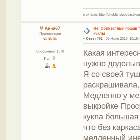
мой блог: http://okuklahsluboviu.blogs
Анна67
Re: Совместный пошив 
куклы
Подмастерье
«
Ответ #81 :
03 Июнь 2016, 10:19:
Какая интересн
Сообщений: 1378
Пол:
нужно доделыв
Я со своей туш
раскрашивала,
Медленно у мен
выкройке Проск
кукла большая 
что без каркас
медленный инет