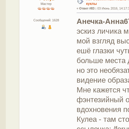
куклы
Мастер
«
Ответ #83 :
03 Июнь 2016, 14:17:
Анечка-Анна6
Сообщений: 1628
эскиз личика м
мой взгляд вы
ешё глазки чу
больше места д
но это необяза
видение образ
Мне кажется ч
фэнтезийный о
вдохновения п
Кулеа - там ст