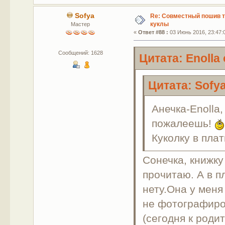
Sofya
Re: Совместный пошив 
куклы
Мастер
«
Ответ #88 :
03 Июнь 2016, 23:47:
Сообщений: 1628
Цитата: Enolla
Цитата: Sofya
Анечка-Enolla,
пожалеешь!
Куколку в пла
Сонечка, книжку
прочитаю. А в п
нету.Она у меня
не фотографиро
(сегодня к роди