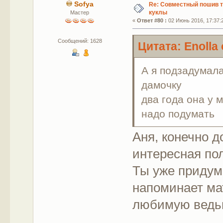
Sofya
Re: Совместный пошив 
куклы
Мастер
«
Ответ #80 :
02 Июнь 2016, 17:37:
Сообщений: 1628
Цитата: Enolla
А я подзадумала
дамочку
два года она у 
надо подумать
Аня, конечно д
интересная по
Ты уже придум
напоминает ма
любимую ведьм