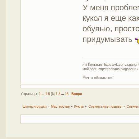
У меня пробле
кукол я еще ка
обувью, просто
придумывать
я в Контакте https://vk.com/a.gangn
мой блог http://sanhaus.blogspot.ru/
Мечты сбываются!!!
Страницы:
1
...
4
5
[
6
]
7
8
...
16
Вверх
Школа игрушки
»
Мастерские
»
Куклы
»
Совместные пошивы
»
Совмес