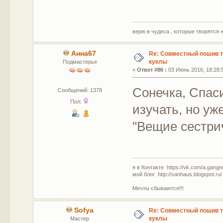
верю в чудеса , которые творятся 
Анна67
Re: Совместный пошив 
куклы
Подмастерье
«
Ответ #86 :
03 Июнь 2016, 18:28:
Сонечка, Спаси
Сообщений: 1378
Пол:
изучать, но уж
"Вещие сестри
я в Контакте https://vk.com/a.gangn
мой блог http://sanhaus.blogspot.ru/
Мечты сбываются!!!
Sofya
Re: Совместный пошив 
куклы
Мастер