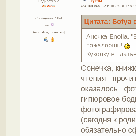
куклы
Подмастерье
«
Ответ #85 :
03 Июнь 2016, 16:07:
Сообщений: 1154
Цитата: Sofya 
Пол:
Анна, Аня, Нюта [ты]
Анечка-Enolla, 
пожалеешь!
Куколку в плать
Сонечка, книжк
чтения, прочит
оказалось , фо
гипюровое боди
фотографирова
(сегодня к род
обязательно с