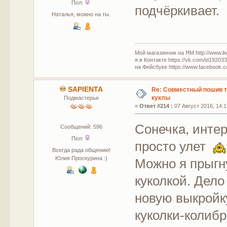
Пол:
подчёркивает.
Наталья, можно на ты.
Мой магазинчик на ЯМ http://www.live
я в Контакте https://vk.com/id19203
на Фейсбуке https://www.facebook.c
SAPIENTA
Re: Совместный пошив 
куклы
Подмастерье
«
Ответ #214 :
07 Август 2016, 14:1
Сонечка, интер
Сообщений: 596
Пол:
просто улет
Всегда рада общению!
Юлия Проскурина :)
Можно я прыгн
куколкой. Дело
новую выкройку
куколки-колибр