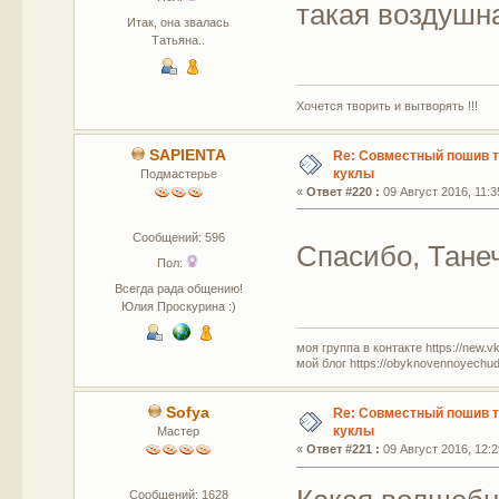
такая воздушна
Итак, она звалась
Татьяна..
Хочется творить и вытворять !!!
SAPIENTA
Re: Совместный пошив 
куклы
Подмастерье
«
Ответ #220 :
09 Август 2016, 11:3
Сообщений: 596
Спасибо, Тане
Пол:
Всегда рада общению!
Юлия Проскурина :)
моя группа в контакте https://new.v
мой блог https://obyknovennoyechud
Sofya
Re: Совместный пошив 
куклы
Мастер
«
Ответ #221 :
09 Август 2016, 12:2
Сообщений: 1628