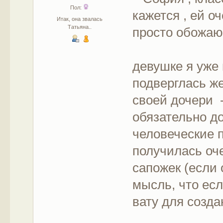
Пол:
кажется , ей о
Итак, она звалась
Татьяна..
просто обожа
Анеч
девушке я уже 
подверглась ж
своей дочери -
обязательно д
человеческие 
получилась оче
сапожек (если
мысль, что ес
вату для созд