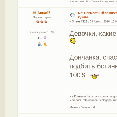
Инстаграм https://www.instagram.com
Анна67
Re: Совместный пошив 
куклы
Подмастерье
«
Ответ #223 :
09 Август 2016, 13:0
Девочки, каки
Сообщений: 1378
Пол:
Дончанка, спас
подбить ботинк
100%
я в Контакте https://vk.com/a.gangn
мой блог http://sanhaus.blogspot.ru/
Мечты сбываются!!!