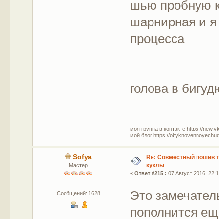
шью пробную ку
шарнирная и я
процесса
голова в бигуд
моя группа в контакте https://new.v
мой блог https://obyknovennoyechud
Sofya
Re: Совместный пошив 
куклы
Мастер
«
Ответ #215 :
07 Август 2016, 22:1
Это замечател
Сообщений: 1628
пополнится ещ