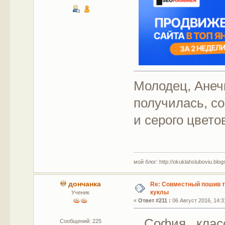
Молодец, Анеч
получилась, со
и серого цвето
мой блог: http://okuklahsluboviu.blogs
дончанка
Re: Совместный пошив 
куклы
Ученик
«
Ответ #211 :
06 Август 2016, 14:3
София , класс
Сообщений: 225