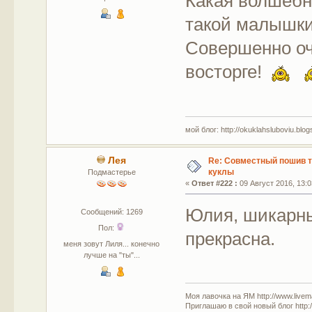
Какая волшебн
такой малышки
Совершенно оч
восторге!
мой блог: http://okuklahsluboviu.blogs
Лея
Re: Совместный пошив 
куклы
Подмастерье
«
Ответ #222 :
09 Август 2016, 13:0
Юлия, шикарны
Сообщений: 1269
Пол:
прекрасна.
меня зовут Лиля... конечно
лучше на "ты"...
Моя лавочка на ЯМ http://www.livem
Приглашаю в свой новый блог http:/