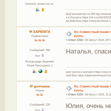
Наталья, можно на ты.
Мой магазинчик на ЯМ http://www.live
я в Контакте https://vk.com/id19203
на Фейсбуке https://www.facebook.c
SAPIENTA
Re: Совместный пошив 
куклы
Подмастерье
«
Ответ #218 :
09 Август 2016, 09:1
Наталья, спас
Сообщений: 596
Пол:
Всегда рада общению!
Юлия Проскурина :)
моя группа в контакте https://new.v
мой блог https://obyknovennoyechud
дончанка
Re: Совместный пошив 
куклы
Ученик
«
Ответ #219 :
09 Август 2016, 11:2
Юлия, очень н
Сообщений: 225
Пол: