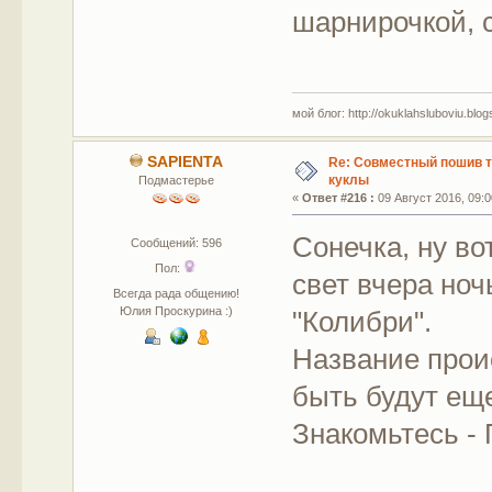
шарнирочкой, 
мой блог: http://okuklahsluboviu.blogs
SAPIENTA
Re: Совместный пошив 
куклы
Подмастерье
«
Ответ #216 :
09 Август 2016, 09:0
Сонечка, ну во
Сообщений: 596
Пол:
свет вчера ноч
Всегда рада общению!
Юлия Проскурина :)
"Колибри".
Название проис
быть будут ещ
Знакомьтесь -