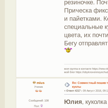
резиночке. По
Прическа фикс
и пайетками. К
специальные к
цвета, их почт
Бегу отправля
моя группа в контакте https://new.v
мой блог https://obyknovennoyechud
mius
Re: Совместный пошив 
куклы
Ученик
«
Ответ #217 :
09 Август 2016, 09:1
Юлия
, куколк
Сообщений: 108
Пол: