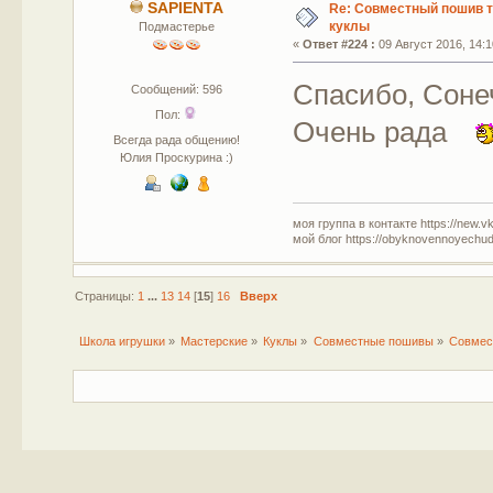
SAPIENTA
Re: Совместный пошив 
куклы
Подмастерье
«
Ответ #224 :
09 Август 2016, 14:1
Спасибо, Сонеч
Сообщений: 596
Пол:
Очень рада
Всегда рада общению!
Юлия Проскурина :)
моя группа в контакте https://new.v
мой блог https://obyknovennoyechud
Страницы:
1
...
13
14
[
15
]
16
Вверх
Школа игрушки
»
Мастерские
»
Куклы
»
Совместные пошивы
»
Совмес