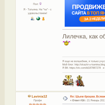
Пол:
Я - Татьяна. На "ты" - с
удовольствием!
Лилечка, как о
Я еще не волшебник, я только учусь
Мой блог: http://skazki-u-kamina.blo
Я ВК: https://vk.com/id187887278 и
Lavinia12
Re: Шьем брошки. Всякие
Профи
«
Ответ #16 :
21 Январь 2017