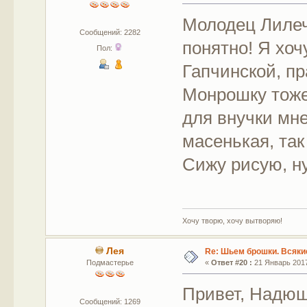
Молодец Лилечк
Сообщений: 2282
понятно! Я хоч
Пол:
Гапчинской, пр
Монрошку тоже х
для внучки мн
масенькая, так
Сижу рисую, ну
Хочу творю, хочу вытворяю!
Лея
Re: Шьем брошки. Всякие
Подмастерье
«
Ответ #20 :
21 Январь 2017
Привет, Надюш
Сообщений: 1269