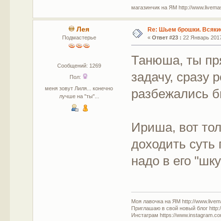
магазинчик на ЯМ http://www.livemaste
Лея
Re: Шьем брошки. Всякие
Подмастерье
«
Ответ #23 :
22 Январь 2017
Танюша, ты пр
Сообщений: 1269
задачу, сразу 
Пол:
меня зовут Лиля... конечно
разбежались б
лучше на "ты"...
Ириша, вот тол
доходить суть 
надо в его "шк
Моя лавочка на ЯМ http://www.livem
Приглашаю в свой новый блог http:/
Инстаграм https://www.instagram.com