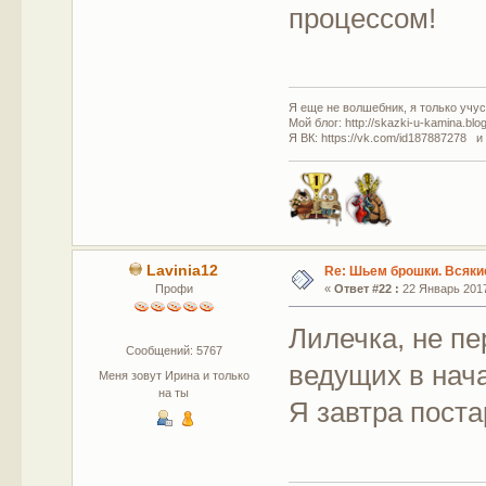
процессом!
Я еще не волшебник, я только учусь
Мой блог: http://skazki-u-kamina.blo
Я ВК: https://vk.com/id187887278 и
Lavinia12
Re: Шьем брошки. Всякие
Профи
«
Ответ #22 :
22 Январь 2017
Лилечка, не пе
Сообщений: 5767
ведущих в на
Меня зовут Ирина и только
на ты
Я завтра пост