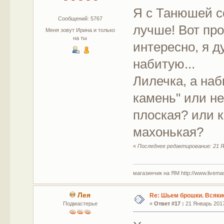
Я с Танюшей с
Сообщений: 5767
лучше! Вот пр
Меня зовут Ирина и только
на ты
интересно, я 
набитую...
Лилечка, а наб
камень" или н
плоская? или к
махонькая?
«
Последнее редактирование: 21 Ян
магазинчик на ЯМ http://www.livemaste
Лея
Re: Шьем брошки. Всякие
Подмастерье
«
Ответ #17 :
21 Январь 2017