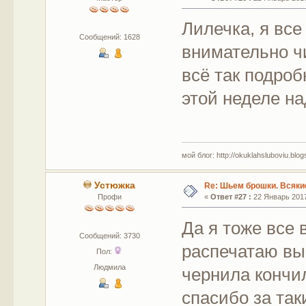
Лилечка, я все
Сообщений: 1628
внимательно ч
всё так подро
этой неделе н
мой блог: http://okuklahsluboviu.blogs
Устюжка
Re: Шьем брошки. Всякие
Профи
«
Ответ #27 :
22 Январь 2017
Да я тоже все 
Сообщений: 3730
распечатаю вык
Пол:
Людмила
чернила кончил
спасибо за та