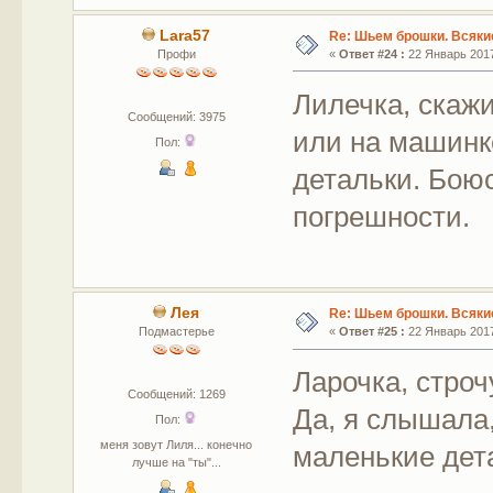
Lara57
Re: Шьем брошки. Всякие
Профи
«
Ответ #24 :
22 Январь 2017
Лилечка, скаж
Сообщений: 3975
или на машинк
Пол:
детальки. Бою
погрешности.
Лея
Re: Шьем брошки. Всякие
Подмастерье
«
Ответ #25 :
22 Январь 2017,
Ларочка, строч
Сообщений: 1269
Да, я слышала,
Пол:
меня зовут Лиля... конечно
маленькие дет
лучше на "ты"...