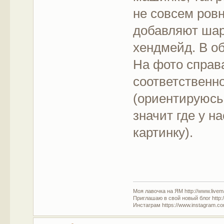
не совсем ров
добавляют шар
хендмейд. В о
На фото справ
соответственн
(ориентируюсь
значит где у н
картинку).
Моя лавочка на ЯМ http://www.livem
Приглашаю в свой новый блог http:/
Инстаграм https://www.instagram.com