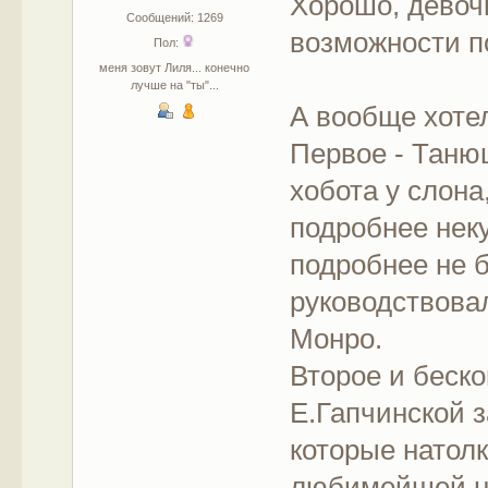
Хорошо, девочк
Сообщений: 1269
возможности п
Пол:
меня зовут Лиля... конечно
лучше на "ты"...
А вообще хотел
Первое - Таню
хобота у слона
подробнее неку
подробнее не 
руководствова
Монро.
Второе и беск
Е.Гапчинской з
которые натол
любимейшей н