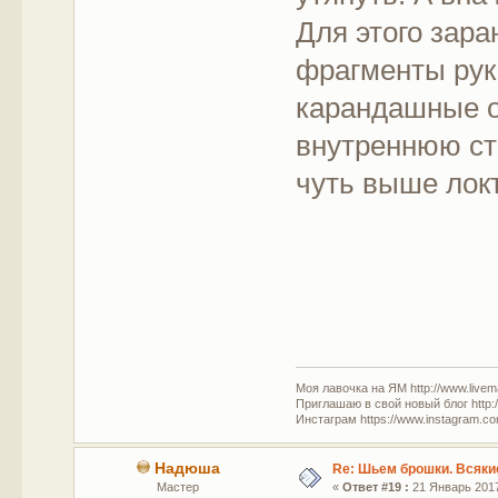
Для этого зар
фрагменты рук
карандашные о
внутреннюю ст
чуть выше локт
Моя лавочка на ЯМ http://www.livem
Приглашаю в свой новый блог http:/
Инстаграм https://www.instagram.com
Надюша
Re: Шьем брошки. Всякие
Мастер
«
Ответ #19 :
21 Январь 2017