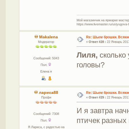
Мой магазинчик на ярмарке мастер
https://www.livemaster.ru/ustyugova-
Makalena
Re: Шьем брошки. Всякие
Модератор
«
Ответ #28 :
22 Январь 2017
Лиля,
сколько 
Сообщений: 5043
головы?
Пол:
Елена я
лариса88
Re: Шьем брошки. Всякие
Профи
«
Ответ #29 :
22 Январь 2017
И я завтра нач
Сообщений: 7308
птичек разных
Пол:
Я Лариса, с радостью на