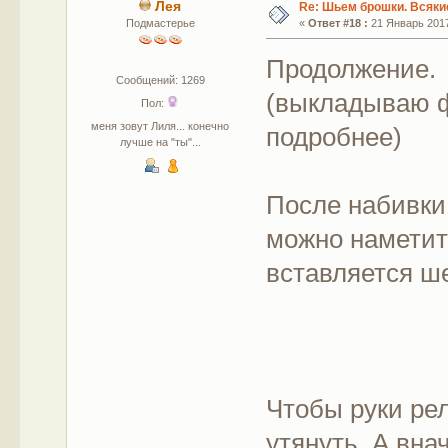
Лея
Re: Шьем брошки. Всякие
Подмастерье
«
Ответ #18 :
21 Январь 2017
Продолжение.
Сообщений: 1269
(выкладываю ф
Пол:
меня зовут Лиля... конечно
подробнее)
лучше на "ты"...
После набивки
можно наметит
вставляется ш
Чтобы руки ре
утянуть. А вна