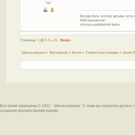
"ты"
Всегда быть чуточку детьми, есть в
Мой магазинчик
skrynya.ua/plahotnik-larisa
Страницы:
1
[
2
]
3
4
...
21
Вверх
Школа игрушки
»
Мастерские
»
Куклы
»
Совместные пошивы
»
Шьем бр
Все права защищены © 2022 :: Школа игрушки - С нами вы научитесь делать 
созданию игрушек своими руками.