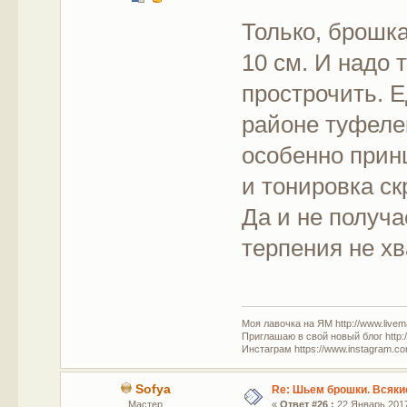
Только, брошка
10 см. И надо 
прострочить. 
районе туфелек
особенно прин
и тонировка с
Да и не получа
терпения не хв
Моя лавочка на ЯМ http://www.livem
Приглашаю в свой новый блог http:/
Инстаграм https://www.instagram.com
Sofya
Re: Шьем брошки. Всякие
Мастер
«
Ответ #26 :
22 Январь 2017,