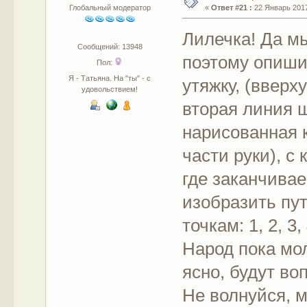
Глобальный модератор
«
Ответ #21 :
22 Январь 2017
Лилечка! Да м
Сообщений: 13948
поэтому опиши
Пол:
Я - Татьяна. На "ты" - с
утяжку, (вверх
удовольствием!
вторая линия ш
нарисованная 
части руки), с
где заканчива
изобразить пут
точкам: 1, 2, 3, 
Народ пока мол
ясно, будут во
Не волнуйся, 