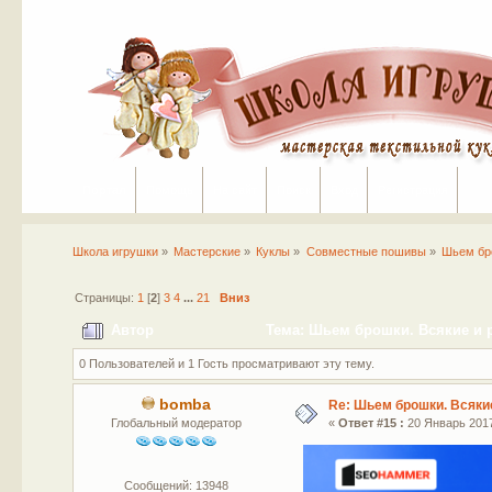
Портал
Помощь
На сайт
Поиск
Вход
Регистрация
Школа игрушки
»
Мастерские
»
Куклы
»
Совместные пошивы
»
Шьем бро
Страницы:
1
[
2
]
3
4
...
21
Вниз
Автор
Тема: Шьем брошки. Всякие и р
0 Пользователей и 1 Гость просматривают эту тему.
bomba
Re: Шьем брошки. Всякие
Глобальный модератор
«
Ответ #15 :
20 Январь 2017
Сообщений: 13948