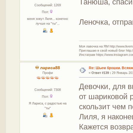
Танюша, спас
Сообщений: 1269
Пол:
меня зовут Лиля... конечно
Леночка, отпр
лучше на "ты"...
Моя лавочка на ЯМ http://www.livem
Приглашаю в свой новый блог http:/
Инстаграм https://www.instagram.com
лариса88
Re: Шьем брошки. Всякие
Профи
«
Ответ #139 :
29 Январь 201
Девочки, для 
Сообщений: 7308
от шариковой р
Пол:
Я Лариса, с радостью на
скользит чем п
"ты"
Лиля, я наконе
Кажется возвр