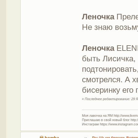
Леночка
Преле
Не знаю возьму
Леночка
ELENK
быть Лисичка,
подтонировать
смотрелся. А х
бисеринку его 
«
Последнее редактирование: 29 Я
Моя лавочка на ЯМ http://www.livem
Приглашаю в свой новый блог http:/
Инстаграм https://www.instagram.com
bomba
Re: Шьем брошки. Всякие