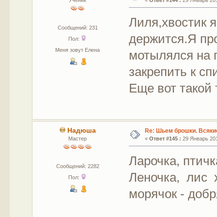
Лиля,хвостик я
Сообщений: 231
держится.Я про
Пол:
Меня зовут Елена
мотылялся на 
закрепить к спи
Еще вот такой
Надюша
Re: Шьем брошки. Всякие
Мастер
«
Ответ #145 :
29 Январь 201
Ларочка, птичк
Сообщений: 2282
Леночка, лис 
Пол:
морячок - добр