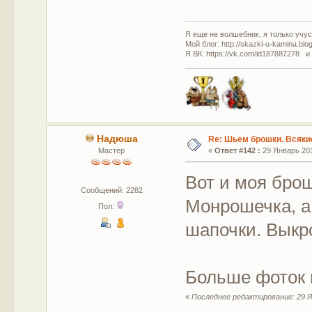
Я еще не волшебник, я только учусь
Мой блог: http://skazki-u-kamina.blo
Я ВК: https://vk.com/id187887278 и
Надюша
Re: Шьем брошки. Всякие
Мастер
«
Ответ #142 :
29 Январь 201
Вот и моя брош
Сообщений: 2282
Монрошечка, а
Пол:
шапочки. Выкр
Больше фоток 
«
Последнее редактирование: 29 Я