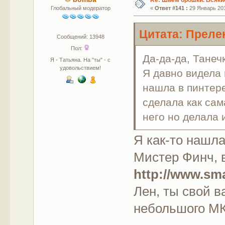
Глобальный модератор
«
Ответ #141 :
29 Январь 201
Цитата: Прелен
Сообщений: 13948
Пол:
Да-да-да, Танеч
Я - Татьяна. На "ты" - с
удовольствием!
Я давно видела 
нашла в пинтере
сделала как сам
него но делала 
Я как-то нашла
Мистер Финч, в
http://www.sm
Лен, ты свой в
небольшого МК,