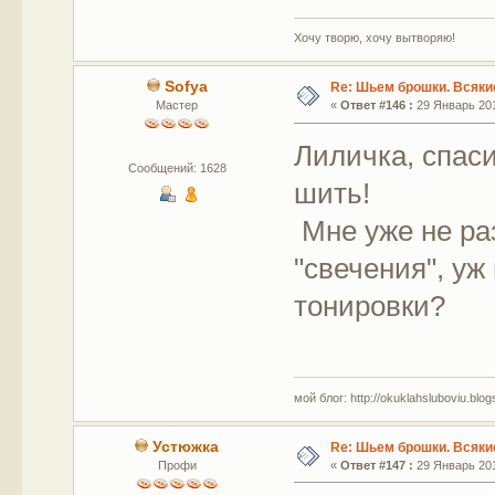
Хочу творю, хочу вытворяю!
Sofya
Re: Шьем брошки. Всякие
Мастер
«
Ответ #146 :
29 Январь 201
Лиличка, спас
Сообщений: 1628
шить!
Мне уже не ра
"свечения", уж
тонировки?
мой блог: http://okuklahsluboviu.blogs
Устюжка
Re: Шьем брошки. Всякие
Профи
«
Ответ #147 :
29 Январь 201