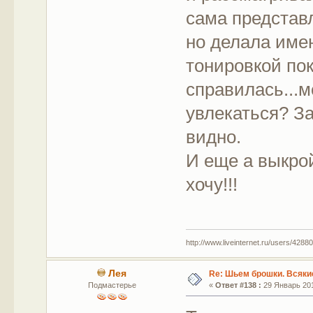
сама представл
но делала име
тонировкой пок
справилась...м
увлекаться? За
видно.
И еще а выкро
хочу!!!
http://www.liveinternet.ru/users/42880
Лея
Re: Шьем брошки. Всякие
Подмастерье
«
Ответ #138 :
29 Январь 201