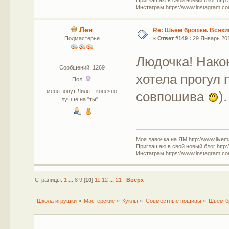
Приглашаю в свой новый блог http:/
Инстаграм https://www.instagram.com
Лея
Re: Шьем брошки. Всякие
Подмастерье
«
Ответ #149 :
29 Январь 201
Людочка! Нако
Сообщений: 1269
хотела прогул 
Пол:
меня зовут Лиля... конечно
совпошива
).
лучше на "ты"...
Моя лавочка на ЯМ http://www.livem
Приглашаю в свой новый блог http:/
Инстаграм https://www.instagram.com
Страницы:
1
...
8
9
[
10
]
11
12
...
21
Вверх
Школа игрушки
»
Мастерские
»
Куклы
»
Совместные пошивы
»
Шьем бр