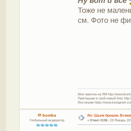
Ну вот и все
Тоже не малень
см. Фото не фи
Моя лавочка на ЯМ http://www.livem
Приглашаю в свой новый блог http:/
Инстаграм https://www.instagram.com
bomba
Re: Шьем брошки. Всякие
Глобальный модератор
«
Ответ #136 :
29 Январь 201