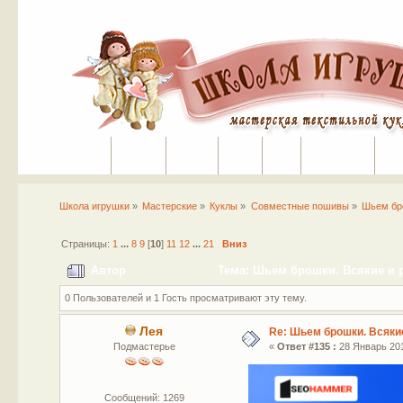
Портал
Помощь
На сайт
Поиск
Вход
Регистрация
Школа игрушки
»
Мастерские
»
Куклы
»
Совместные пошивы
»
Шьем бро
Страницы:
1
...
8
9
[
10
]
11
12
...
21
Вниз
Автор
Тема: Шьем брошки. Всякие и р
0 Пользователей и 1 Гость просматривают эту тему.
Лея
Re: Шьем брошки. Всякие
Подмастерье
«
Ответ #135 :
28 Январь 201
Сообщений: 1269