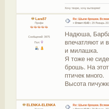
Хочу творю, хочу вытворяю!
Lara57
Re: Шьем брошки. Всякие
Профи
«
Ответ #143 :
29 Январь 201
Надюша, Барба
Сообщений: 3975
впечатляют и в
Пол:
и милашка.
Я тоже не сид
брошь. На этот
птичек много.
Высота пичужк
ELENKA-ELENKA
Re: Шьем брошки. Всякие
Ученик
«
Ответ #144 :
29 Январь 201