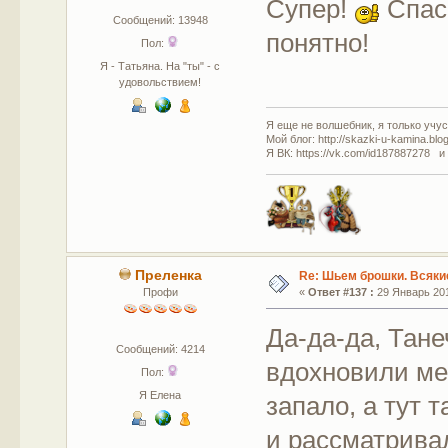
Супер!
Спаси
Сообщений: 13948
понятно!
Пол:
Я - Татьяна. На "ты" - с
удовольствием!
Я еще не волшебник, я только учусь
Мой блог: http://skazki-u-kamina.blo
Я ВК: https://vk.com/id187887278 и
Преленка
Re: Шьем брошки. Всякие
Профи
«
Ответ #137 :
29 Январь 201
Да-да-да, Тане
Сообщений: 4214
вдохновили ме
Пол:
Я Елена
запало, а тут 
и рассматривал