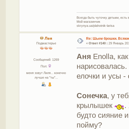
Всегда быть чуточку детьми, есть в
Мой магазинчик
skrynya.ua/plahotnik-larisa
Лея
Re: Шьем брошки. Всякие
Подмастерье
«
Ответ #140 :
29 Январь 201
Аня
Enolla, ка
Сообщений: 1269
нарисовалась.
Пол:
меня зовут Лиля... конечно
елочки и усы -
лучше на "ты"...
Сонечка
, у те
крылышек
.
будто сияние и
пойму?