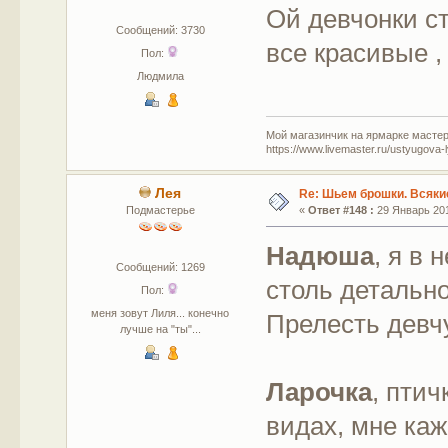
Ой девчонки с
Сообщений: 3730
все красивые ,
Пол:
Людмила
Мой магазинчик на ярмарке мастер
https://www.livemaster.ru/ustyugova-
Лея
Re: Шьем брошки. Всякие
Подмастерье
«
Ответ #148 :
29 Январь 201
Надюша
, я в
Сообщений: 1269
столь детально
Пол:
меня зовут Лиля... конечно
Прелесть дев
лучше на "ты"...
Ларочка
, пти
видах, мне каж