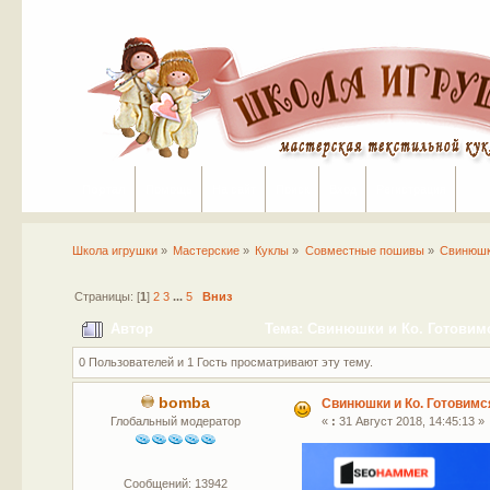
Портал
Помощь
На сайт
Поиск
Вход
Регистрация
Школа игрушки
»
Мастерские
»
Куклы
»
Совместные пошивы
»
Свинюшки
Страницы: [
1
]
2
3
...
5
Вниз
Автор
Тема: Свинюшки и Ко. Готовимс
0 Пользователей и 1 Гость просматривают эту тему.
bomba
Свинюшки и Ко. Готовимся
Глобальный модератор
«
:
31 Август 2018, 14:45:13 »
Сообщений: 13942