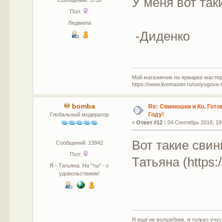
У меня вот так
Сообщений: 3730
Пол:
Людмила
-Диденко
Мой магазинчик на ярмарке мастер
https://www.livemaster.ru/ustyugova-
bomba
Re: Свинюшки и Ко. Гото
Году!
Глобальный модератор
«
Ответ #12 :
04 Сентябрь 2018, 19
Вот такие свин
Сообщений: 13942
Пол:
Татьяна (https
Я - Татьяна. На "ты" - с
удовольствием!
Я еще не волшебник, я только учусь