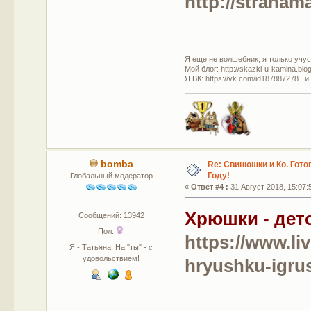
http://stranam
Я еще не волшебник, я только учусь
Мой блог: http://skazki-u-kamina.blo
Я ВК: https://vk.com/id187887278 и
bomba
Re: Свинюшки и Ко. Гото
Году!
Глобальный модератор
«
Ответ #4 :
31 Август 2018, 15:07:
Хрюшки - дет
Сообщений: 13942
Пол:
https://www.li
Я - Татьяна. На "ты" - с
удовольствием!
hryushku-igru