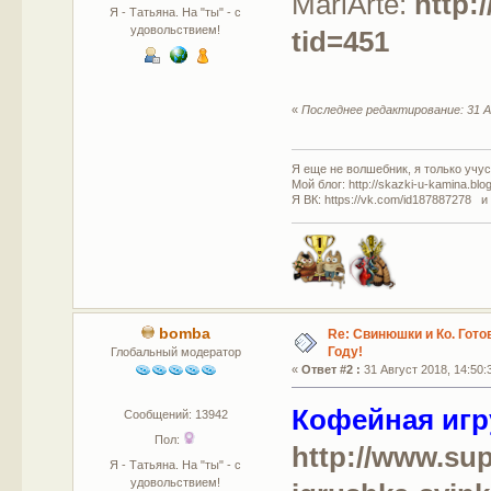
MariArte:
http:
Я - Татьяна. На "ты" - с
удовольствием!
tid=451
«
Последнее редактирование: 31 А
Я еще не волшебник, я только учусь
Мой блог: http://skazki-u-kamina.blo
Я ВК: https://vk.com/id187887278 и
bomba
Re: Свинюшки и Ко. Гото
Году!
Глобальный модератор
«
Ответ #2 :
31 Август 2018, 14:50:
Кофейная игр
Сообщений: 13942
Пол:
http://www.sup
Я - Татьяна. На "ты" - с
удовольствием!