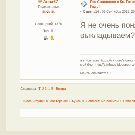
Анна67
Re: Свинюшки и Ко. Гото
Году!
Подмастерье
«
Ответ #14 :
06 Сентябрь 2018, 20
Я не очень пон
Сообщений: 1378
Пол:
выкладываем?
я в Контакте https://vk.com/a.gangn
мой блог http://sanhaus.blogspot.ru/
Мечты сбываются!!!
Страницы: [
1
]
2
3
...
5
Вверх
Школа игрушки
»
Мастерские
»
Куклы
»
Совместные пошивы
»
Свинюшк