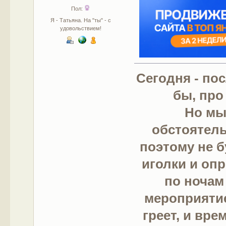
Пол:
Я - Татьяна. На "ты" - с
удовольствием!
Сегодня - по
бы, про
Но мы
обстоятел
поэтому не 
иголки и оп
по ночам
мероприятие
греет, и вр