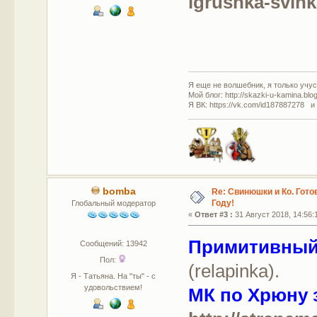
igrushka-svink
Я еще не волшебник, я только учусь
Мой блог: http://skazki-u-kamina.blo
Я ВК: https://vk.com/id187887278 и
bomba
Re: Свинюшки и Ко. Гото
Году!
Глобальный модератор
«
Ответ #3 :
31 Август 2018, 14:56:
Примитивный
Сообщений: 13942
Пол:
(relapinka).
Я - Татьяна. На "ты" - с
удовольствием!
МК по Хрюну 