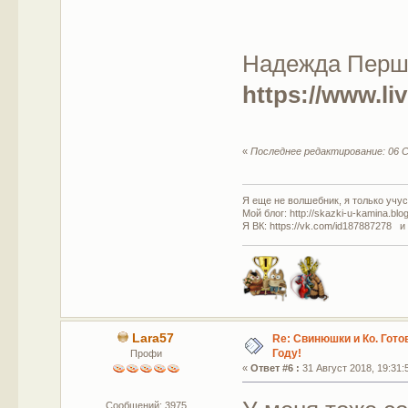
Надежда Перш
https://www.l
«
Последнее редактирование: 06 С
Я еще не волшебник, я только учусь
Мой блог: http://skazki-u-kamina.blo
Я ВК: https://vk.com/id187887278 и
Lara57
Re: Свинюшки и Ко. Гото
Году!
Профи
«
Ответ #6 :
31 Август 2018, 19:31:
Сообщений: 3975