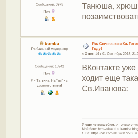
Танюша, хрюшк
Сообщений: 3975
Пол:
позаимствоват
bomba
Re: Свинюшки и Ко. Гото
Году!
Глобальный модератор
«
Ответ #9 :
01 Сентябрь 2018, 21:0
ВКонтакте уже
Сообщений: 13942
Пол:
ходит еще так
Я - Татьяна. На "ты" - с
удовольствием!
Св.Иванова:
Я еще не волшебник, я только учусь
Мой блог: http://skazki-u-kamina.blo
Я ВК: https://vk.com/id187887278 и