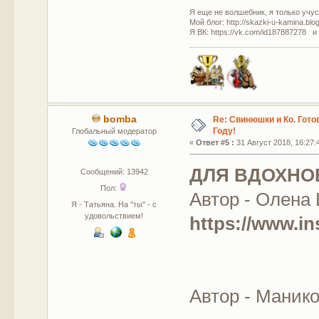
Я еще не волшебник, я только учусь
Мой блог: http://skazki-u-kamina.blo
Я ВК: https://vk.com/id187887278 и
bomba
Re: Свинюшки и Ко. Гото
Году!
Глобальный модератор
«
Ответ #5 :
31 Август 2018, 16:27:
ДЛЯ ВДОХНО
Сообщений: 13942
Пол:
Автор - Олена 
Я - Татьяна. На "ты" - с
удовольствием!
https://www.in
Автор - Маник