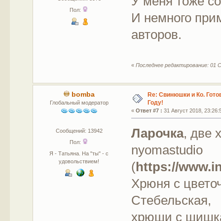
У меня тоже с
Пол:
И немного при
авторов.
«
Последнее редактирование: 01 С
bomba
Re: Свинюшки и Ко. Гото
Году!
Глобальный модератор
«
Ответ #7 :
31 Август 2018, 23:26:
Ларочка
, две 
Сообщений: 13942
Пол:
nyomastudio
Я - Татьяна. На "ты" - с
удовольствием!
(
https://www.
Хрюня с цвето
Стебельская,
хрюши с шишка