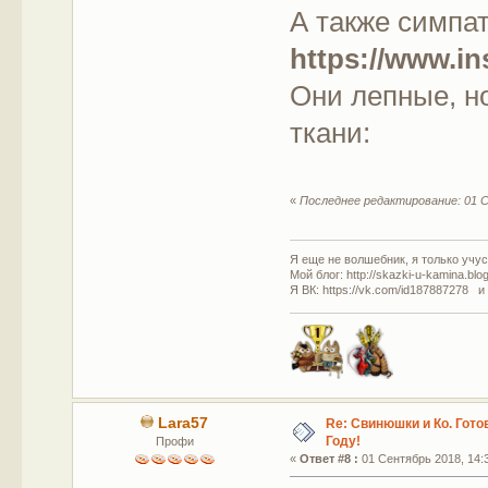
А также симпа
https://www.i
Они лепные, н
ткани:
«
Последнее редактирование: 01 С
Я еще не волшебник, я только учусь
Мой блог: http://skazki-u-kamina.blo
Я ВК: https://vk.com/id187887278 и
Lara57
Re: Свинюшки и Ко. Гото
Году!
Профи
«
Ответ #8 :
01 Сентябрь 2018, 14:3