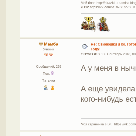
Мой блог: http://skazki-u-kamina.blo
Я ВК: https://vk.com/id187887278 и
Мамба
Re: Свинюшки и Ко. Гото
Году!
Ученик
«
Ответ #13 :
06 Сентябрь 2018, 00
А у меня в ныч
Сообщений: 265
Пол:
Татьяна
А еще увидела 
кого-нибудь ес
Моя страничка в ВК https://vk.com/