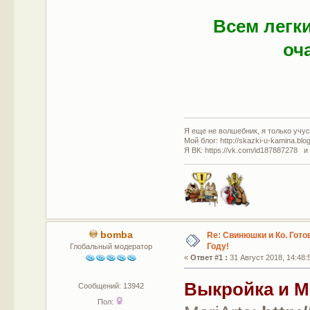
Всем легк
оч
Я еще не волшебник, я только учусь
Мой блог: http://skazki-u-kamina.blo
Я ВК: https://vk.com/id187887278 и
bomba
Re: Свинюшки и Ко. Гото
Году!
Глобальный модератор
«
Ответ #1 :
31 Август 2018, 14:48:
Выкройка и М
Сообщений: 13942
Пол: