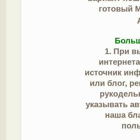
готовый М
Больш
1. При 
интернет
источник инф
или блог, р
рукодель
указывать ав
наша бл
поль