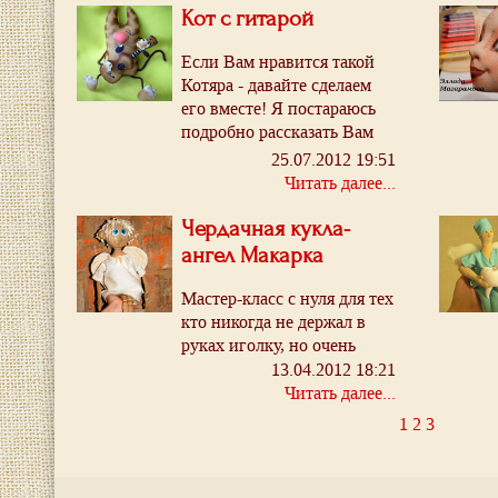
Кот с гитарой
Если Вам нравится такой
Котяра - давайте сделаем
его вместе! Я постараюсь
подробно рассказать Вам
основные моменты сборки,
25.07.2012 19:51
тонировки и росписи
Читать далее...
кофейного кота с гитарой.
Чердачная кукла-
ангел Макарка
Мастер-класс с нуля для тех
кто никогда не держал в
руках иголку, но очень
хочет сшить куклу.
13.04.2012 18:21
Читать далее...
1
2
3