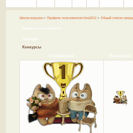
Портал
Помощь
На сайт
Поиск
Вход
Регистрация
Школа игрушки
»
Профиль пользователя irina2012
»
Общий список награ
Профиль пользователя
Награды
Конкурсы
Изображение
Миниатюра