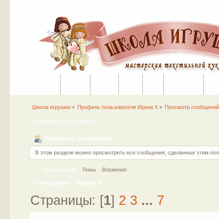
Начало
Помощь
На сайт
Поиск
Вход
Регистрация
Школа игрушки
»
Профиль пользователя Ирина Х
»
Просмотр сообщени
Профиль пользователя
Просмотр сообщений
В этом разделе можно просмотреть все сообщения, сделанные этим по
Сообщения
Темы
Вложения
Сообщения - Ирина Х
Страницы: [
1
]
2
3
...
7