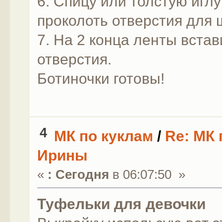
6. Спицу или толстую иглу
проколоть отверстия для 
7. На 2 конца ленты встав
отверстия.
Ботиночки готовы!
4
МК по куклам
/
Re: МК 
Ирины
«
:
Сегодня
в 06:07:50 »
Туфельки для девочки