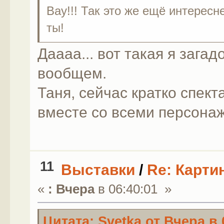
Вау!!! Так это же ещё интересн
ты!
Даааа... вот такая я зага
вообщем.
Таня, сейчас кратко спек
вместе со всеми персона
11
Выставки
/
Re: Карти
«
:
Вчера
в 06:40:01 »
Цитата: Svetka от
Вчера
в 