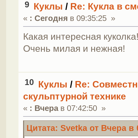
9
Куклы
/
Re: Кукла в с
«
:
Сегодня
в 09:35:25 »
Какая интересная куколка!
Очень милая и нежная!
10
Куклы
/
Re: Совместн
скульптурной технике
«
:
Вчера
в 07:42:50 »
Цитата: Svetka от
Вчера
в 