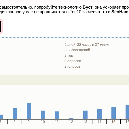
 самостоятельно, попробуйте технологию
Буст
, она ускоряет пр
ин запрос у вас не продвинется в Топ10 за месяц, то в
SeoHam
9 дней, 22 часов и 37 минут.
302 сообщений
2 тем
0 опросов
2 голосов
7
8
9
10
11
12
13
14
15
1