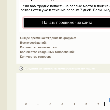
Если вам трудно попасть на первые места в поиске
появляются уже в течение первых 7 дней. Если ни од
Начать продвижение сайта
Общее время нахождения на форуме:
Всего сообщений:
Количество начатых тем:
Количество созданных голосований:
Количество голосов:
Средняя активность пользователя по часам
0
1
2
3
4
5
6