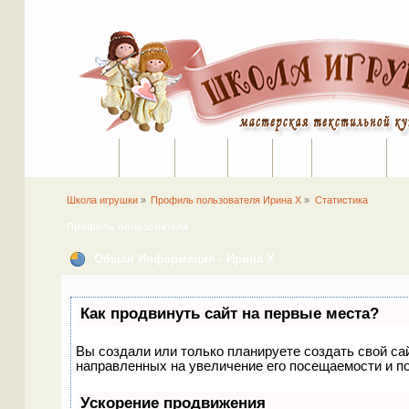
Начало
Помощь
На сайт
Поиск
Вход
Регистрация
Школа игрушки
»
Профиль пользователя Ирина Х
»
Статистика
Профиль пользователя
Общая Информация - Ирина Х
Как продвинуть сайт на первые места?
Вы создали или только планируете создать свой сай
направленных на увеличение его посещаемости и п
Ускорение продвижения