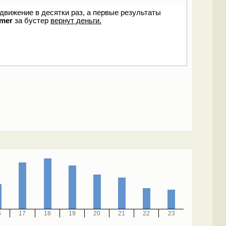
одвижение в десятки раз, а первые результаты
mer
за бустер
вернут деньги.
6
17
18
19
20
21
22
23