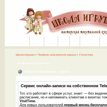
Портал
Помощь
На сайт
Поиск
Вход
Регистрация
Школа игрушки
»
Профиль пользователя papusa
»
Статистика
Профиль пользователя
Общая информация - papusa
Сервис онлайн-записи на собственном Tel
Тот, кто работает в сфере услуг, знает — без веден
расписание, но и напоминать клиентам о визитах 
VisitTime.
Для новых пользователей
первый месяц бесплатн