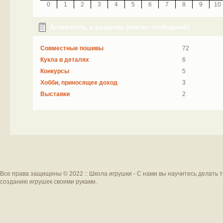
0
1
2
3
4
5
6
7
8
9
10
Активность в разделах (кол-во сообщений)
Совместные пошивы
72
Кукла в деталях
6
Конкурсы
5
Хобби, приносящее доход
3
Выставки
2
Все права защищены © 2022 :: Школа игрушки - С нами вы научитесь делать 
созданию игрушек своими руками.