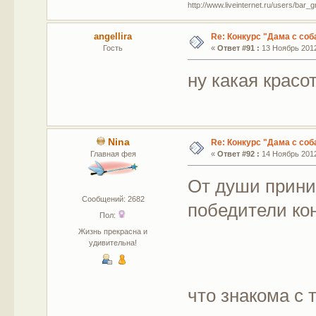
http://www.liveinternet.ru/users/bar_gr
angellira
Re: Конкурс "Дама с соб
Гость
«
Ответ #91 :
13 Ноябрь 2012
ну какая красо
Nina
Re: Конкурс "Дама с соб
Главная фея
«
Ответ #92 :
14 Ноябрь 2012
От души прини
Сообщений: 2682
победители кон
Пол:
Жизнь прекрасна и
удивительна!
что знакома с