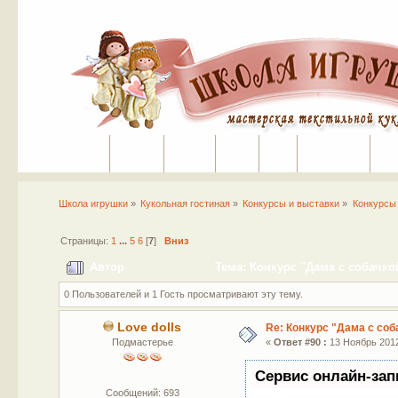
Портал
Помощь
На сайт
Поиск
Вход
Регистрация
Школа игрушки
»
Кукольная гостиная
»
Конкурсы и выставки
»
Конкурсы
Страницы:
1
...
5
6
[
7
]
Вниз
Автор
Тема: Конкурс "Дама с собачкой
0 Пользователей и 1 Гость просматривают эту тему.
Love dolls
Re: Конкурс "Дама с соб
Подмастерье
«
Ответ #90 :
13 Ноябрь 2012
Сервис онлайн-зап
Сообщений: 693