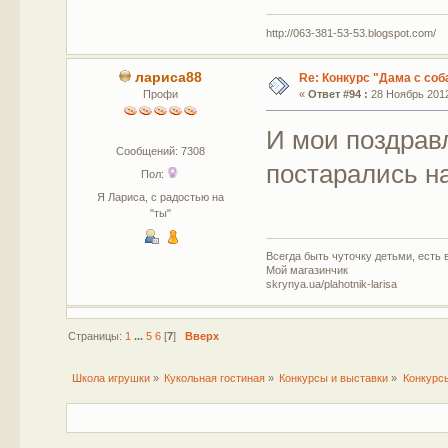
http://063-381-53-53.blogspot.com/
лариса88
Re: Конкурс "Дама с соб
Профи
«
Ответ #94 :
28 Ноябрь 2012
И мои поздрав
Сообщений: 7308
постарались н
Пол:
Я Лариса, с радостью на
"ты"
Всегда быть чуточку детьми, есть в
Мой магазинчик
skrynya.ua/plahotnik-larisa
Страницы:
1
...
5
6
[
7
]
Вверх
Школа игрушки
»
Кукольная гостиная
»
Конкурсы и выставки
»
Конкурс