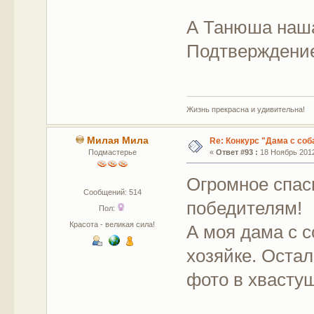
А Танюша наша
Подтверждение
Жизнь прекрасна и удивительна!
Милая Мила
Re: Конкурс "Дама с соб
Подмастерье
«
Ответ #93 :
18 Ноябрь 2012
Огромное спас
Сообщений: 514
победителям!
Пол:
Красота - великая сила!
А моя дама с 
хозяйке. Остал
фото в хвастуш