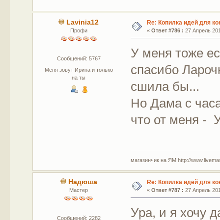
Lavinia12
Re: Копилка идей для ко
Профи
«
Ответ #786 :
27 Апрель 201
У меня тоже ес
Сообщений: 5767
спасибо Лароч
Меня зовут Ирина и только
на ты
сшила бы...
Но Дама с часа
что от меня - У
магазинчик на ЯМ http://www.livemaste
Надюша
Re: Копилка идей для ко
Мастер
«
Ответ #787 :
27 Апрель 201
Ура, и я хочу 
Сообщений: 2282