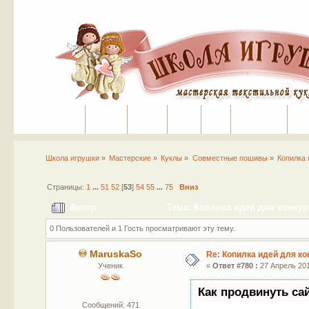
Портал
Помощь
На сайт
Поиск
Вход
Регистрация
Школа игрушки
»
Мастерские
»
Куклы
»
Совместные пошивы
»
Копилка 
Страницы:
1
...
51
52
[
53
]
54
55
...
75
Вниз
Автор
Тема: Копилка идей для конкур
0 Пользователей и 1 Гость просматривают эту тему.
MaruskaSo
Re: Копилка идей для ко
Ученик
«
Ответ #780 :
27 Апрель 201
Как продвинуть са
Сообщений: 471