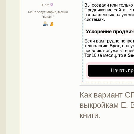
Вы создали или только 
Пол:
Продвижение сайта – эт
Меня зовут Мария, можно
направленных на увели
"тыкать"
системах.
Ускорение продви
Если вам трудно попаст
технологию
Буст
, она 
появляются уже в течен
Топ10 за месяц, то в
Se
Начать пр
Как вариант С
выкройкам Е. В
книги.