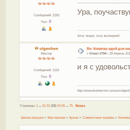
Ура, поучаству
Сообщений: 2282
Пол:
Хочу творю, хочу вытворяю!
olgenhen
Re: Копилка идей для ко
Мастер
«
Ответ #794 :
28 Апрель 2015
и я с удовольс
Сообщений: 2116
Пол:
http://www.liveinternet.ru/users/olgen
Страницы:
1
...
51
52
[
53
]
54
55
...
75
Вверх
Школа игрушки
»
Мастерские
»
Куклы
»
Совместные пошивы
»
Копилка