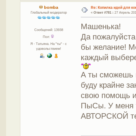
bomba
Re: Копилка идей для ко
Глобальный модератор
«
Ответ #781 :
27 Апрель 201
Машенька!
Сообщений: 13938
Да пожалуйста,
Пол:
Я - Татьяна. На "ты" - с
бы желание! М
удовольствием!
каждый выбере
А ты сможешь 
буду крайне за
свою помощь и
ПыСы. У меня т
АВТОРСКОЙ те