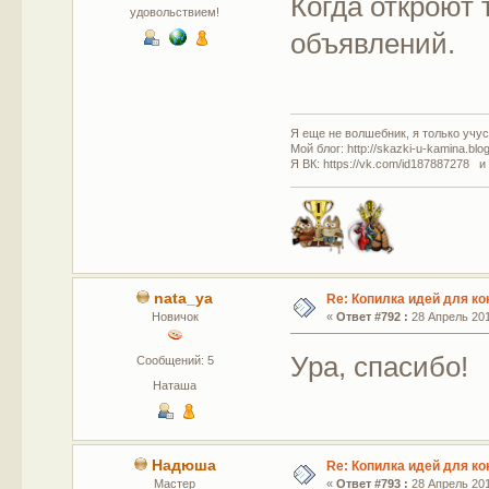
Когда откроют 
удовольствием!
объявлений.
Я еще не волшебник, я только учусь
Мой блог: http://skazki-u-kamina.blo
Я ВК: https://vk.com/id187887278 и
nata_ya
Re: Копилка идей для ко
Новичок
«
Ответ #792 :
28 Апрель 201
Ура, спасибо!
Сообщений: 5
Наташа
Надюша
Re: Копилка идей для ко
Мастер
«
Ответ #793 :
28 Апрель 201