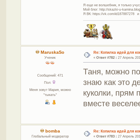
Я еще не волшебник, я только учусь
Мой блог: http://skazki-u-kamina.blo
Я ВК: https://vk.com/id187887278 и
MaruskaSo
Re: Копилка идей для ко
Ученик
«
Ответ #782 :
27 Апрель 201
Таня, можно по
Сообщений: 471
знаю как это д
Пол:
Меня зовут Мария, можно
куколки, прям 
"тыкать"
вместе веселе
bomba
Re: Копилка идей для ко
Глобальный модератор
«
Ответ #783 :
27 Апрель 201