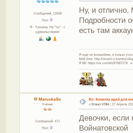
Ну, и отлично,
Сообщений: 13938
Подробности об
Пол:
Я - Татьяна. На "ты" - с
есть там аккаун
удовольствием!
Я еще не волшебник, я только учусь
Мой блог: http://skazki-u-kamina.blo
Я ВК: https://vk.com/id187887278 и
MaruskaSo
Re: Копилка идей для ко
Ученик
«
Ответ #784 :
27 Апрель 201
Девочки, если 
Сообщений: 471
Войнатовской
Пол: