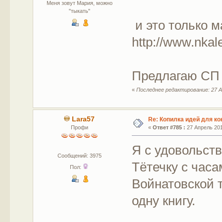
Меня зовут Мария, можно
"тыкать"
и это только м
http://www.nkal
Предлагаю СП 
«
Последнее редактирование: 27 А
Lara57
Re: Копилка идей для ко
Профи
«
Ответ #785 :
27 Апрель 201
Я с удовольст
Сообщений: 3975
Тётечку с часа
Пол:
Войнатовской 
одну книгу.