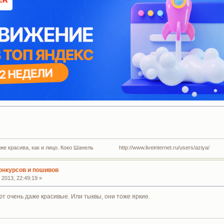
 же красива, как и лицо. Коко Шанель http://www.liveinternet.ru/users/aziya/
конкурсов и пошивов
2013, 22:49:19 »
т очень даже красивые. Или тыквы, они тоже яркие.