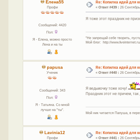
Елена55
Re: Копилка идей для 
Профи
«
Ответ #439 :
26 Сентябрь 
Я тоже этот праздник не приз
Сообщений: 4420
Пол:
"Не запрещай себе творить, пуст
Я - Елена, можно просто
Мой блог: http://www.liveinternet.r
Лена и на ты
papusa
Re: Копилка идей для 
Ученик
«
Ответ #440 :
26 Сентябрь 
Я ведьмочку тоже хочу!
Сообщений: 343
Праздник этот не причем, так ,
Пол:
Я - Татьяна. Со мной
лучше на "ты".
Мой ник читается Папуша, в пере
Lavinia12
Re: Копилка идей для 
Профи
«
Ответ #441 :
26 Сентябрь 