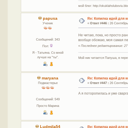
мой блог: http://okuklahsluboviu.blog
papusa
Re: Копилка идей для 
Ученик
«
Ответ #446 :
26 Сентябрь 
Не читаю, пока, но просто ра
Сообщений: 343
вообще обожаю, моя самая пер
«
Последнее редактирование: 27 
Пол:
Я - Татьяна. Со мной
лучше на "ты".
Мой ник читается Папуша, в пере
maryana
Re: Копилка идей для 
Подмастерье
«
Ответ #447 :
26 Сентябрь 
А я поторопилась и уже сварга
Сообщений: 549
Просто Марина
Ludmila54
Re: Копилка идей для 