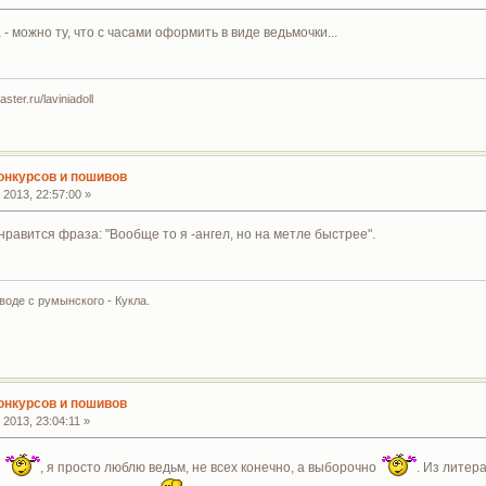
 можно ту, что с часами оформить в виде ведьмочки...
ter.ru/laviniadoll
конкурсов и пошивов
2013, 22:57:00 »
нравится фраза: "Вообще то я -ангел, но на метле быстрее".
воде с румынского - Кукла.
конкурсов и пошивов
2013, 23:04:11 »
н
, я просто люблю ведьм, не всех конечно, а выборочно
. Из литер