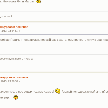
к, Нянюшка Янг и Маграт
spot.co.il/
конкурсов и пошивов
2013, 23:14:55 »
 вообще Пратчет понравился, первый раз захотелось прочесть книгу в оригин
воде с румынского - Кукла.
конкурсов и пошивов
2013, 23:26:37 »
обалденные, а про ведьм - самые-самые!
А какой неподражаемый английс
 уважаю!