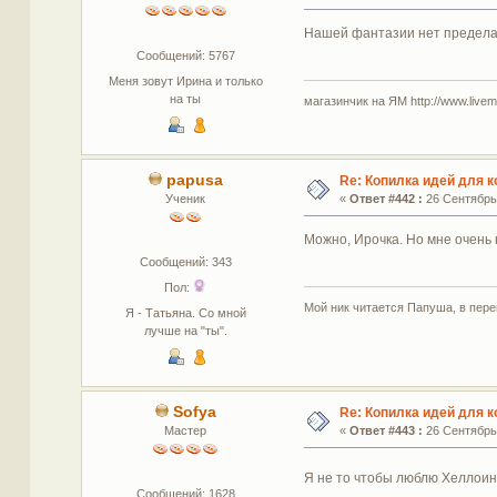
Нашей фантазии нет предела -
Сообщений: 5767
Меня зовут Ирина и только
на ты
магазинчик на ЯМ http://www.livemas
papusa
Re: Копилка идей для 
Ученик
«
Ответ #442 :
26 Сентябрь 
Можно, Ирочка. Но мне очень 
Сообщений: 343
Пол:
Мой ник читается Папуша, в пере
Я - Татьяна. Со мной
лучше на "ты".
Sofya
Re: Копилка идей для 
Мастер
«
Ответ #443 :
26 Сентябрь 
Я не то чтобы люблю Хеллои
Сообщений: 1628