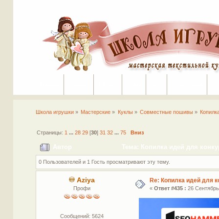
Портал
Помощь
На сайт
Поиск
Вход
Регистрация
Школа игрушки
»
Мастерские
»
Куклы
»
Совместные пошивы
»
Копилк
Страницы:
1
...
28
29
[
30
]
31
32
...
75
Вниз
Автор
Тема: Копилка идей для конку
0 Пользователей и 1 Гость просматривают эту тему.
Aziya
Re: Копилка идей для 
Профи
«
Ответ #435 :
26 Сентябрь 
Сообщений: 5624