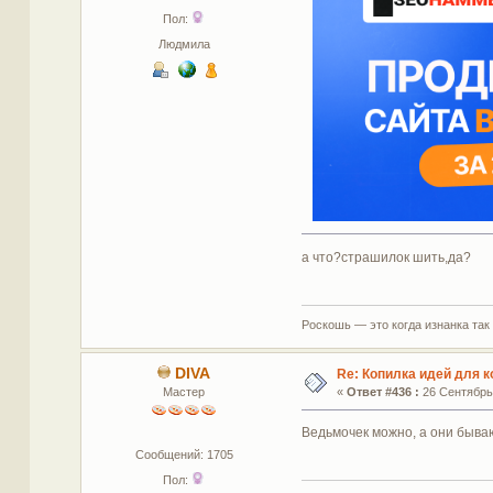
Пол:
Людмила
а что?страшилок шить,да?
Роскошь — это когда изнанка так
DIVA
Re: Копилка идей для 
Мастер
«
Ответ #436 :
26 Сентябрь 
Ведьмочек можно, а они бываю
Сообщений: 1705
Пол: