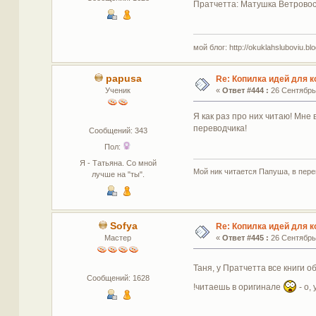
Пратчетта: Матушка Ветровос
мой блог: http://okuklahsluboviu.blog
papusa
Re: Копилка идей для 
Ученик
«
Ответ #444 :
26 Сентябрь 
Я как раз про них читаю! Мне
переводчика!
Сообщений: 343
Пол:
Я - Татьяна. Со мной
Мой ник читается Папуша, в пере
лучше на "ты".
Sofya
Re: Копилка идей для 
Мастер
«
Ответ #445 :
26 Сентябрь 
Таня, у Пратчетта все книги 
Сообщений: 1628
!читаешь в оригинале
- о,