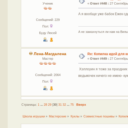
Ученик
«
Ответ #448 :
27 Сентябрь 
А я вообще уже бабок Ежек сде
Сообщений: 229
Пол:
А не замахнуться ли нам на Виль
Буду Люсей
Лена-Магдалена
Re: Копилка идей для 
Мастер
«
Ответ #449 :
27 Сентябрь 
Хэллоуин я тоже за праздник 
Сообщений: 2064
ведьмочек ничего не имею- ку
Пол:
Страницы:
1
...
28
29
[
30
]
31
32
...
75
Вверх
Школа игрушки
»
Мастерские
»
Куклы
»
Совместные пошивы
»
Копил