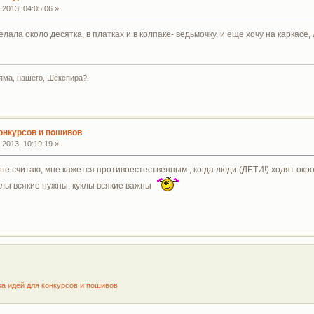
2013, 04:05:06 »
лала около десятка, в платках и в колпаке- ведьмочку, и еще хочу на каркасе,
яма, нашего, Шекспира?!
конкурсов и пошивов
2013, 10:19:19 »
не считаю, мне кажется противоестественным , когда люди (ДЕТИ!) ходят ок
клы всякие нужны, куклы всякие важны
ка идей для конкурсов и пошивов