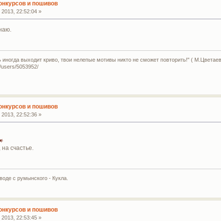
конкурсов и пошивов
2013, 22:52:04 »
наю.
ь иногда выходит криво, твои нелепые мотивы никто не сможет повторить!" ( М.Цветаев
u/users/5053952/
конкурсов и пошивов
2013, 22:52:36 »
 на счастье.
воде с румынского - Кукла.
конкурсов и пошивов
2013, 22:53:45 »