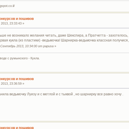
spot.co.il/
конкурсов и пошивов
2013, 23:33:43 »
ньше не возникало желания читать, даже Шекспира, а Пратчетта - захотелось,
вая кукла (из пластики) -ведьмочка! Шарнирка-ведьмочка классная получися,
Сентябрь 2013, 10:34:00 от papusa
»
воде с румынского - Кукла.
конкурсов и пошивов
2013, 23:36:59 »
нила ведьмочку Луизу и с метлой и с тыквой , но шарнирку все равно хочу .
конкурсов и пошивов