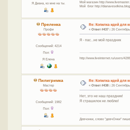
Мой магазин http://www.livemaster.
Я Диана, ко мне на ты.
Мой блог http://dianaveselkina.blog
Преленка
Re: Копилка идей для 
Профи
«
Ответ #437 :
26 Сентябрь 
Я - пас...не мой праздник
Сообщений: 4214
Пол:
http://www.liveinternet.ru/users/4288
Я Елена
Пилигримка
Re: Копилка идей для 
Мастер
«
Ответ #438 :
26 Сентябрь 
Нет, это не наш праздник!
Я страшилок не люблю!
Сообщений: 1982
Пол:
Девчонки, слово "девчОнки" пишет