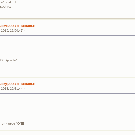
ru/masterdi
spot.ru/
конкурсов и пошивов
2013, 22:50:47 »
001/profile/
конкурсов и пошивов
2013, 22:51:44 »
ся через "О"!!!