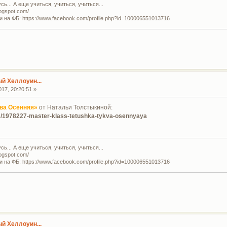
ь... А еще учиться, учиться, учиться...
logspot.com/
и на ФБ: https://www.facebook.com/profile.php?id=100006551013716
й Хеллоуин...
17, 20:20:51 »
ва Осенняя»
от Натальи Толстыкиной:
pic/1978227-master-klass-tetushka-tykva-osennyaya
ь... А еще учиться, учиться, учиться...
logspot.com/
и на ФБ: https://www.facebook.com/profile.php?id=100006551013716
й Хеллоуин...