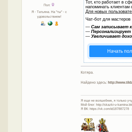
Тот, кто работает в сф
Пол:
напоминать клиентам 
Для новых пользоват
Я - Татьяна. На "ты" - с
удовольствием!
Чат-бот для мастеров 
—
Сам записывает к
—
Персонализирует 
—
Увеличивает дох
Начать пол
Котяра.
Найдено здесь:
http://www.til
Я еще не волшебник, я только учус
Мой блог: http://skazki-u-kamina.b
Я ВК: https://vk.com/id187887278 