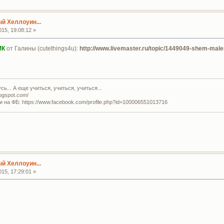
й Хеллоуин...
15, 19:08:12 »
МК
от Галины (cutethings4u):
http://www.livemaster.ru/topic/1449049-shem-mal
ь... А еще учиться, учиться, учиться...
logspot.com/
и на ФБ: https://www.facebook.com/profile.php?id=100006551013716
й Хеллоуин...
15, 17:29:01 »