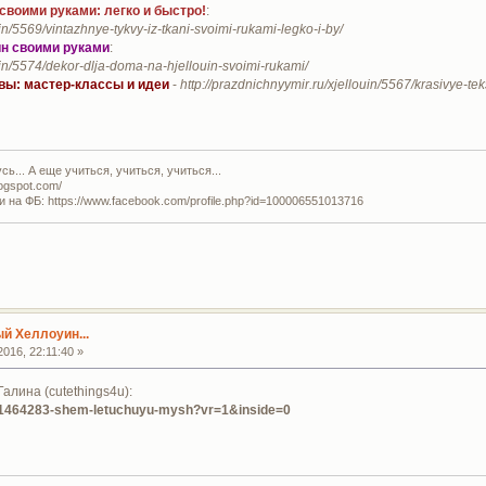
своими руками: легко и быстро!
:
uin/5569/vintazhnye-tykvy-iz-tkani-svoimi-rukami-legko-i-by/
ин своими руками
:
ouin/5574/dekor-dlja-doma-na-hjellouin-svoimi-rukami/
вы: мастер-классы и идеи
-
http://prazdnichnyymir.ru/xjellouin/5567/krasivye-teks
ь... А еще учиться, учиться, учиться...
logspot.com/
и на ФБ: https://www.facebook.com/profile.php?id=100006551013716
й Хеллоуин...
016, 22:11:40 »
Галина (cutethings4u):
ic/1464283-shem-letuchuyu-mysh?vr=1&inside=0