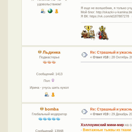
удовольствием!
Я еще не волшебник, я только учус
Мой блог: http://skazki-u-kamina.b
Я ВК: https://vk.com/id187887278 
Льдинка
Re: Страшный и ужасны
Подмастерье
«
Ответ #18 :
28 Октябрь 20
Сообщений: 1413
Пол:
Ирина - учусь шить кукол
bomba
Re: Страшный и ужасны
Глобальный модератор
«
Ответ #19 :
29 Декабрь 20
Хэллоуинский мини-мир
на с
-
Винтажные тыквы из ткани
Сообщений: 13948