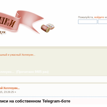
Пожалуйста,
войдите
и
шный и ужасный Хеллоуин...
лоуин... (Прочитано 8405 раз)
й Хеллоуин...
5, 23:26:25 »
писи на собственном Telegram-боте