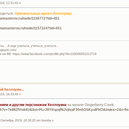
18, 12:31:43 »
годиться.
Оригинальные идеи к Хеллоуину.
anamasterov.ru/node/1156772?tid=451
ranamasterov.ru/node/1157224?tid=451
ь... А еще учиться, учиться, учиться...
logspot.com/
и на ФБ: https://www.facebook.com/profile.php?id=100006551013716
й Хеллоуин...
19, 16:43:49 »
ниям и другим персонажам Хеллоуина
на канале Gingerberry Creek:
tch?v=7klMZfVn44U&list=PLrJRYAqzqfNJvjlxpF30n5GSKyuIFltCI&index=2&t=9s
Октябрь 2019, 18:30:20 от bomba
»