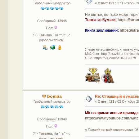
Глобальный модератор
«
Ответ #22 :
27 Октябрь 20
Не шитье, но тоже может при
Тыква из бумаги:
https://str
Сообщений: 13948
Пол:
Книга заклинаний:
https://st
Я - Татьяна. На "ты" - с
удовольствием!
Я еще не волшебник, я только учус
Мой блог: http://skazki-u-kamina.b
Я ВК: https://vk.com/id187887278 
bomba
Re: Страшный и ужасны
Глобальный модератор
«
Ответ #23 :
02 Октябрь 20
МК по примитивным привиде
https://www.youtube.com/wa
Сообщений: 13948
Пол:
«
Последнее редактирование: 03 
Я - Татьяна. На "ты" - с
удовольствием!