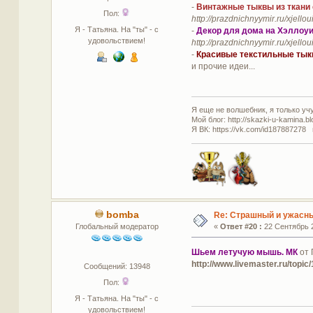
-
Винтажные тыквы из ткани 
Пол:
http://prazdnichnyymir.ru/xjello
Я - Татьяна. На "ты" - с
-
Декор для дома на Хэллоу
удовольствием!
http://prazdnichnyymir.ru/xjell
-
Красивые текстильные тык
и прочие идеи...
Я еще не волшебник, я только учус
Мой блог: http://skazki-u-kamina.b
Я ВК: https://vk.com/id187887278 
bomba
Re: Страшный и ужасны
Глобальный модератор
«
Ответ #20 :
22 Сентябрь 2
Шьем летучую мышь. МК
от 
http://www.livemaster.ru/top
Сообщений: 13948
Пол:
Я - Татьяна. На "ты" - с
удовольствием!