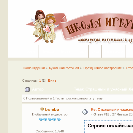
Портал
Помощь
На сайт
Поиск
Вход
Регистрация
Школа игрушки
»
Кукольная гостиная
»
Праздничное настроение
»
Стра
Страницы:
1
[
2
]
Вниз
Автор
Тема: Страшный и ужасный Хел
0 Пользователей и 1 Гость просматривают эту тему.
bomba
Re: Страшный и ужасны
Глобальный модератор
«
Ответ #15 :
27 Январь 201
Сервис онлайн-за
Сообщений: 13948