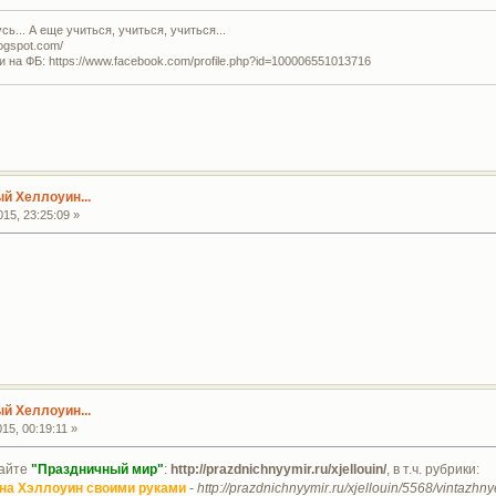
ь... А еще учиться, учиться, учиться...
logspot.com/
и на ФБ: https://www.facebook.com/profile.php?id=100006551013716
й Хеллоуин...
15, 23:25:09 »
й Хеллоуин...
15, 00:19:11 »
айте
"Праздничный мир"
:
http://prazdnichnyymir.ru/xjellouin/
, в т.ч. рубрики:
 на Хэллоуин своими руками
-
http://prazdnichnyymir.ru/xjellouin/5568/vintazhny