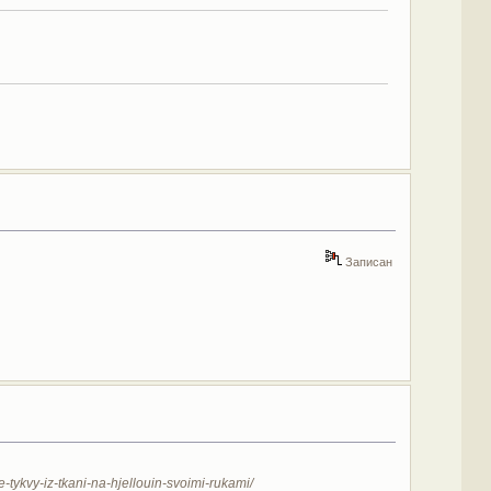
Записан
e-tykvy-iz-tkani-na-hjellouin-svoimi-rukami/