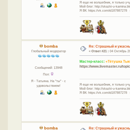
Я еще не волшебник, я только учус
Мой блог: http://skazki-u-kamina.b
Я ВК: https://vk.com/id187887278 
bomba
Re: Страшный и ужасны
Глобальный модератор
«
Ответ #21 :
04 Октябрь 20
Мастер-класс:
«Тётушка Тык
https://www.livemaster.ru/to
Сообщений: 13948
Пол:
Я - Татьяна. На "ты" - с
Я еще не волшебник, я только учус
удовольствием!
Мой блог: http://skazki-u-kamina.b
Я ВК: https://vk.com/id187887278 
bomba
Re: Страшный и ужасны