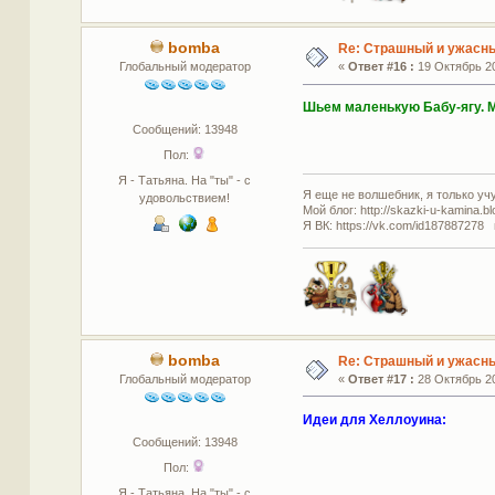
bomba
Re: Страшный и ужасны
Глобальный модератор
«
Ответ #16 :
19 Октябрь 20
Шьем маленькую Бабу-ягу. 
Сообщений: 13948
Пол:
Я - Татьяна. На "ты" - с
Я еще не волшебник, я только учус
удовольствием!
Мой блог: http://skazki-u-kamina.b
Я ВК: https://vk.com/id187887278 
bomba
Re: Страшный и ужасны
Глобальный модератор
«
Ответ #17 :
28 Октябрь 20
Идеи для Хеллоуина:
Сообщений: 13948
Пол:
Я - Татьяна. На "ты" - с