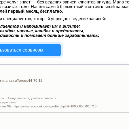
ере услуг, знает — без ведения записи клиентов никуда. Мало то
о визитах тоже. Нашли самый бюджетный и оптимальный вариа
елей
первый месяц бесплатно
.
и специалистов, который упрощает ведение записей:
лиентов и напоминает им о визите;
скидки, чаевые, кэшбэк и предоплаты;
одимость и помогает больше зарабатывать;
ьзоваться сервисом
da-mania.ru/forum/44-70-15
ь... А еще учиться, учиться, учиться...
logspot.com/
и на ФБ: https://www.facebook.com/profile.php?id=100006551013716