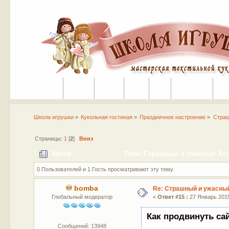
Портал
Помощь
На сайт
Поиск
Вход
Регистрация
Школа игрушки
»
Кукольная гостиная
»
Праздничное настроение
»
Страш
Страницы:
1
[
2
]
Вниз
Автор
Тема: Страшный и ужасный Хелл
0 Пользователей и 1 Гость просматривают эту тему.
bomba
Re: Страшный и ужасный
Глобальный модератор
«
Ответ #15 :
27 Январь 2015
Как продвинуть са
Сообщений: 13948