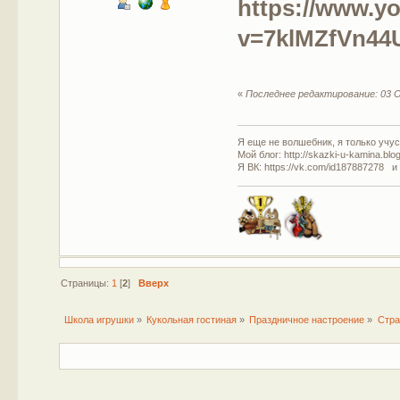
https://www.y
v=7klMZfVn44
«
Последнее редактирование: 03 О
Я еще не волшебник, я только учусь
Мой блог: http://skazki-u-kamina.blo
Я ВК: https://vk.com/id187887278 и
Страницы:
1
[
2
]
Вверх
Школа игрушки
»
Кукольная гостиная
»
Праздничное настроение
»
Стра