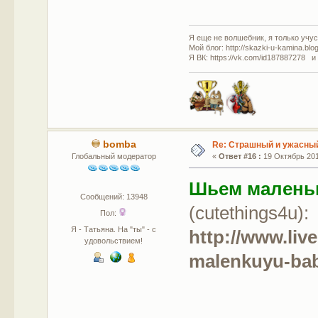
Я еще не волшебник, я только учусь
Мой блог: http://skazki-u-kamina.blo
Я ВК: https://vk.com/id187887278 и
bomba
Re: Страшный и ужасный
Глобальный модератор
«
Ответ #16 :
19 Октябрь 201
Шьем маленьк
Сообщений: 13948
(cutethings4u):
Пол:
Я - Татьяна. На "ты" - с
http://www.liv
удовольствием!
malenkuyu-ba