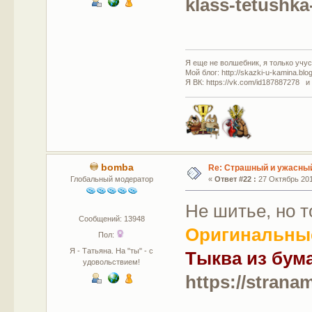
klass-tetushk
Я еще не волшебник, я только учусь
Мой блог: http://skazki-u-kamina.blo
Я ВК: https://vk.com/id187887278 и
bomba
Re: Страшный и ужасный
Глобальный модератор
«
Ответ #22 :
27 Октябрь 201
Не шитье, но т
Сообщений: 13948
Оригинальные
Пол:
Я - Татьяна. На "ты" - с
Тыква из бума
удовольствием!
https://strana