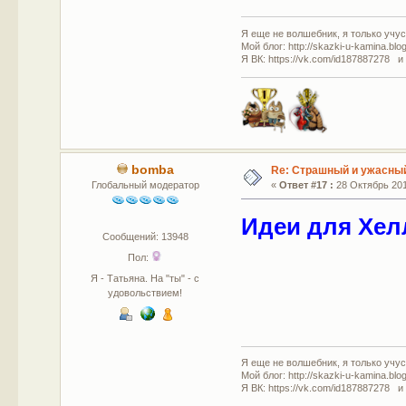
Я еще не волшебник, я только учусь
Мой блог: http://skazki-u-kamina.blo
Я ВК: https://vk.com/id187887278 и
bomba
Re: Страшный и ужасный
Глобальный модератор
«
Ответ #17 :
28 Октябрь 201
Идеи для Хел
Сообщений: 13948
Пол:
Я - Татьяна. На "ты" - с
удовольствием!
Я еще не волшебник, я только учусь
Мой блог: http://skazki-u-kamina.blo
Я ВК: https://vk.com/id187887278 и