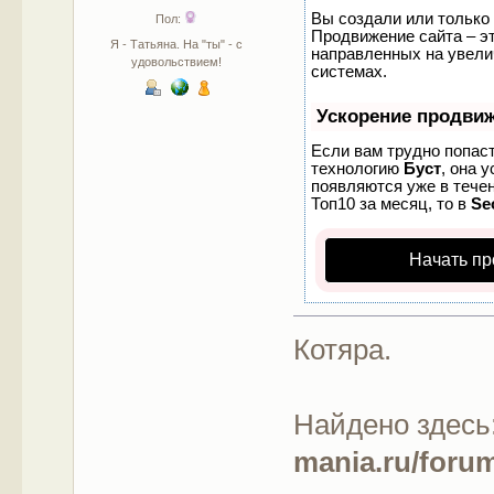
Вы создали или только 
Пол:
Продвижение сайта – эт
Я - Татьяна. На "ты" - с
направленных на увели
удовольствием!
системах.
Ускорение продви
Если вам трудно попаст
технологию
Буст
, она 
появляются уже в течен
Топ10 за месяц, то в
Se
Начать пр
Котяра.
Найдено здесь
mania.ru/forum