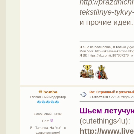
http://prazdnich
tekstilnye-tykvy
и прочие идеи..
Я еще не волшебник, я только учусь
Мой блог: http://skazki-u-kamina.blo
Я ВК: https://vk.com/id187887278 и
bomba
Re: Страшный и ужасный
Глобальный модератор
«
Ответ #20 :
22 Сентябрь 201
Шьем летучу
Сообщений: 13948
(cutethings4u):
Пол:
Я - Татьяна. На "ты" - с
http://www.liv
удовольствием!