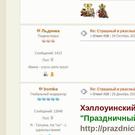
Льдинка
Re: Страшный и ужасный
Подмастерье
«
Ответ #18 :
28 Октябрь 201
Сообщений: 1413
Пол:
Ирина - учусь шить кукол
bomba
Re: Страшный и ужасный
Глобальный модератор
«
Ответ #19 :
29 Декабрь 2015
Хэллоуински
Сообщений: 13948
"Праздничны
Пол:
Я - Татьяна. На "ты" - с
http://prazdnic
удовольствием!