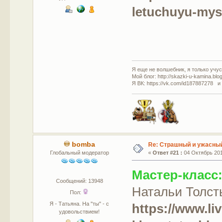
letuchuyu-mys
Я еще не волшебник, я только учусь
Мой блог: http://skazki-u-kamina.blo
Я ВК: https://vk.com/id187887278 и
bomba
Re: Страшный и ужасный
Глобальный модератор
«
Ответ #21 :
04 Октябрь 201
Мастер-класс
Сообщений: 13948
Натальи Толст
Пол:
Я - Татьяна. На "ты" - с
https://www.li
удовольствием!