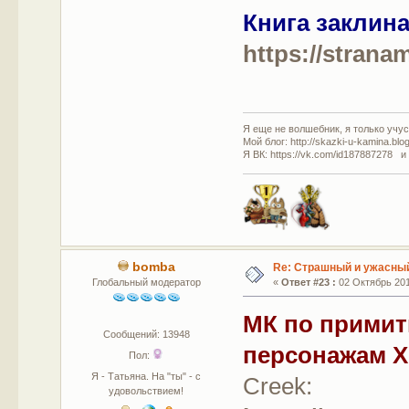
Книга заклин
https://strana
Я еще не волшебник, я только учусь
Мой блог: http://skazki-u-kamina.blo
Я ВК: https://vk.com/id187887278 и
bomba
Re: Страшный и ужасный
Глобальный модератор
«
Ответ #23 :
02 Октябрь 201
МК по прими
Сообщений: 13948
персонажам 
Пол:
Я - Татьяна. На "ты" - с
Creek:
удовольствием!