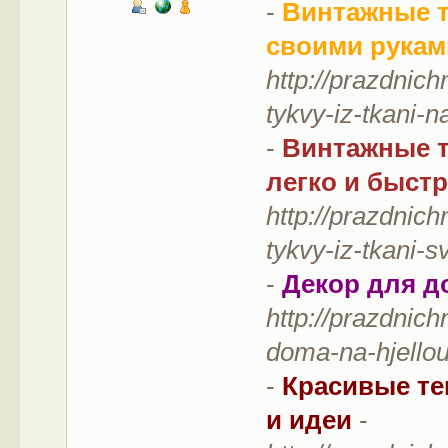
-
Винтажные т
своими рукам
http://prazdnich
tykvy-iz-tkani-n
-
Винтажные т
легко и быстр
http://prazdnich
tykvy-iz-tkani-s
-
Декор для д
http://prazdnich
doma-na-hjellou
-
Красивые те
и идеи
-