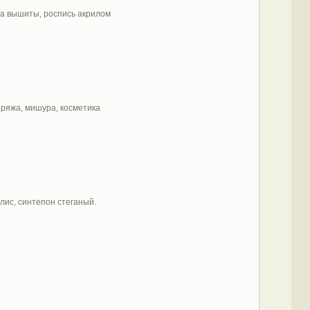
за вышиты, роспись акрилом
пряжа, мишура, косметика
лис, синтепон стеганый.