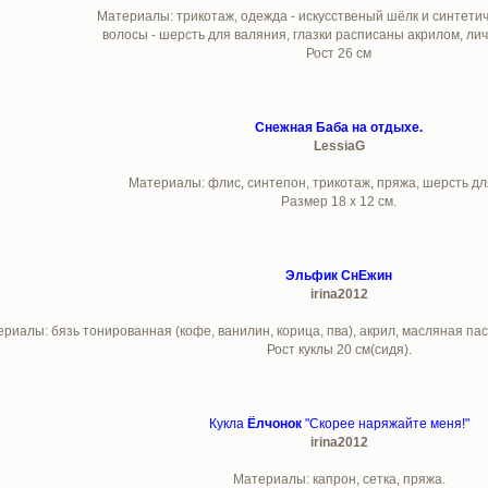
Материалы: трикотаж, одежда - искусственый шёлк и синтетич
волосы - шерсть для валяния, глазки расписаны акрилом, ли
Рост 26 см
Снежная Баба на отдыхе.
LessiaG
Материалы: флис, синтепон, трикотаж, пряжа, шерсть д
Размер 18 х 12 см.
Эльфик СнЕжин
irina2012
риалы: бязь тонированная (кофе, ванилин, корица, пва), акрил, масляная пас
Рост куклы 20 см(сидя).
Кукла
Ёлчонок
"Скорее наряжайте меня!"
irina2012
Материалы: капрон, сетка, пряжа.