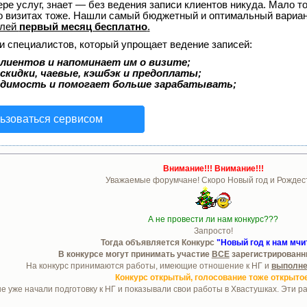
ере услуг, знает — без ведения записи клиентов никуда. Мало то
о визитах тоже. Нашли самый бюджетный и оптимальный вариа
елей
первый месяц бесплатно
.
и специалистов, который упрощает ведение записей:
лиентов и напоминает им о визите;
скидки, чаевые, кэшбэк и предоплаты;
одимость и помогает больше зарабатывать;
ьзоваться сервисом
Внимание!!! Внимание!!!
Уважаемые форумчане! Скоро Новый год и Рождес
А не провести ли нам конкурс???
Запросто!
Тогда объявляется Конкурс
"Новый год к нам мчи
В конкурсе могут принимать участие
ВСЕ
зарегистрированн
На конкурс принимаются работы, имеющие отношение к НГ и
выполне
Конкурс открытый, голосование тоже открытое
уже начали подготовку к НГ и показывали свои работы в Хвастушках. Эти раб