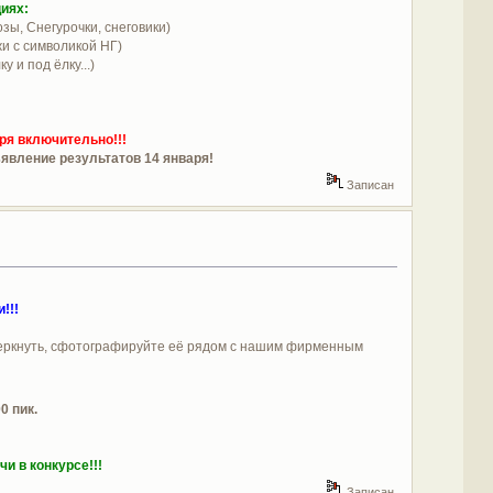
иях:
озы, Снегурочки, снеговики)
жи с символикой НГ)
 и под ёлку...)
аря включительно!!!
ъявление результатов 14 января!
Записан
!!!
черкнуть, сфотографируйте её рядом с нашим фирменным
0 пик.
и в конкурсе!!!
Записан