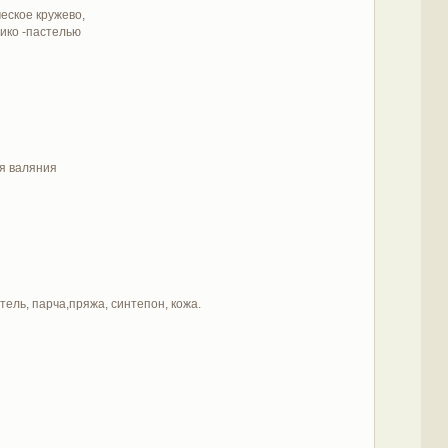
еское кружево,
чико -пастелью
ля валяния
тель, парча,пряжа, синтепон, кожа.