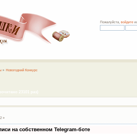
Пожалуйста,
войдите
и
ы
»
Новогодний Конкурс
очитано 23101 раз)
2 »
писи на собственном Telegram-боте