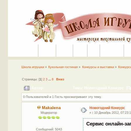
Портал
Помощь
На сайт
Поиск
Вход
Регистрация
Школа игрушки
»
Кукольная гостиная
»
Конкурсы и выставки
»
Конкурс
Страницы: [
1
]
2
3
...
8
Вниз
Автор
Тема: Новогодний Конкурс (Пр
0 Пользователей и 1 Гость просматривают эту тему.
Makalena
Новогодний Конкурс
Модератор
«
:
10 Декабрь 2012, 07:23:1
Сервис онлайн-за
Сообщений: 5043