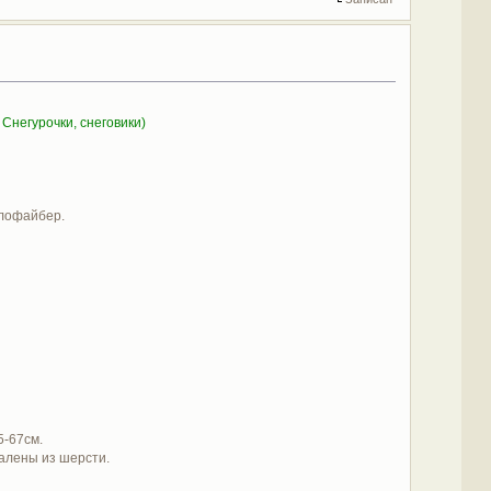
 Снегурочки, снеговики)
ллофайбер.
5-67см.
валены из шерсти.