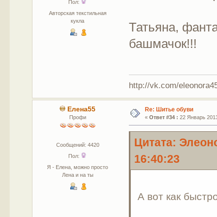
Пол:
Авторская текстильная
кукла
Татьяна, фант
башмачок!!!
http://vk.com/eleonora
Елена55
Re: Шитье обуви
Профи
«
Ответ #34 :
22 Январь 2013
Цитата: Элеон
Сообщений: 4420
16:40:23
Пол:
Я - Елена, можно просто
Лена и на ты
А вот как быстр