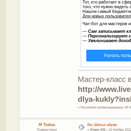
Тот, кто работает в сф
того, что нужно видеть
Нашли самый бюджетны
Для новых пользовате
Чат-бот для мастеров и
—
Сам записывает кл
—
Персонализирует с
—
Увеличивает дохо
Начать пол
Мастер-класс 
http://www.liv
dlya-kukly?in
«
Последнее редактирование: 09 Ф
Тейка
Re: Шитье обуви
Подмастерье
«
Ответ #31 :
16 Ноябрь 2012