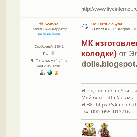
http://www.liveinternet.
bomba
Re: Шитье обуви
Глобальный модератор
«
Ответ #38 :
09 Февраль 201
МК изготовле
Сообщений: 13942
колодки)
от Э
Пол:
Я - Татьяна. На "ты" - с
dolls.blogspot
удовольствием!
Я еще не волшебник, я 
Мой блог: http://skazki
Я ВК: https://vk.com/i
id=100006551013716