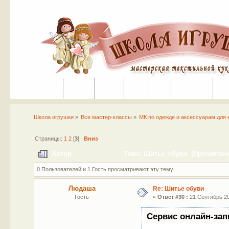
Портал
Помощь
На сайт
Поиск
Вход
Регистрация
Школа игрушки
»
Все мастер-классы
»
МК по одежде и аксессуарам для 
Страницы:
1
2
[
3
]
Вниз
Автор
Тема: Шитье обуви (Прочитано 
0 Пользователей и 1 Гость просматривают эту тему.
Людаша
Re: Шитье обуви
Гость
«
Ответ #30 :
21 Сентябрь 20
Сервис онлайн-зап