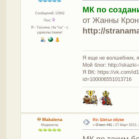
МК по создан
Сообщений: 13942
от Жанны Крон
Пол:
Я - Татьяна. На "ты" - с
http://stranam
удовольствием!
Я еще не волшебник, я 
Мой блог: http://skazki
Я ВК: https://vk.com/i
id=100006551013716
Makalena
Re: Шитье обуви
Модератор
«
Ответ #41 :
27 Март 2013, 1
МК по таким б