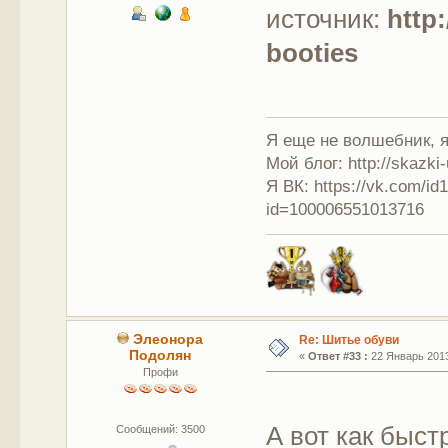
источник:
http
booties
Я еще не волшебник, я 
Мой блог: http://skazki
Я ВК: https://vk.com/i
id=100006551013716
Элеонора
Re: Шитье обуви
Подолян
«
Ответ #33 :
22 Январь 2013
Профи
А вот как быс
Сообщений: 3500