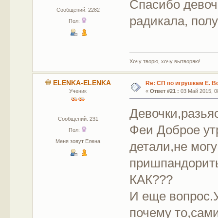
Спасибо девочк
Сообщений: 2282
радикала, полу
Пол:
Хочу творю, хочу вытворяю!
ELENKA-ELENKA
Re: СП по игрушкам Е. В
Ученик
«
Ответ #21 :
03 Май 2015, 08
Девочки,разья
Сообщений: 231
Феи Доброе ут
Пол:
Меня зовут Елена
детали,не могу
пришпандорить
КАК???
И еще вопрос.
почему то,сам