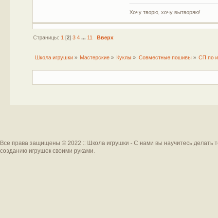
Хочу творю, хочу вытворяю!
Страницы:
1
[
2
]
3
4
...
11
Вверх
Школа игрушки
»
Мастерские
»
Куклы
»
Совместные пошивы
»
СП по и
Все права защищены © 2022 :: Школа игрушки - С нами вы научитесь делать 
созданию игрушек своими руками.