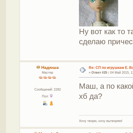
Ну вот как то 
сделаю причес
Надюша
Re: СП по игрушкам Е. В
Мастер
«
Ответ #25 :
04 Май 2015, 13
Маш, а по как
Сообщений: 2282
хб да?
Пол:
Хочу творю, хочу вытворяю!