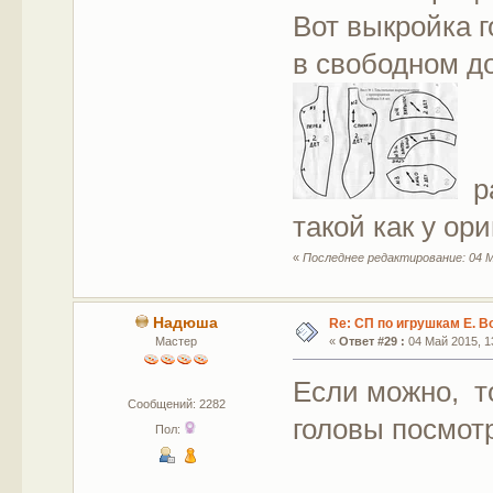
Вот выкройка г
в свободном д
ра
такой как у ор
«
Последнее редактирование: 04 М
Надюша
Re: СП по игрушкам Е. В
Мастер
«
Ответ #29 :
04 Май 2015, 13
Если можно, т
Сообщений: 2282
головы посмот
Пол: