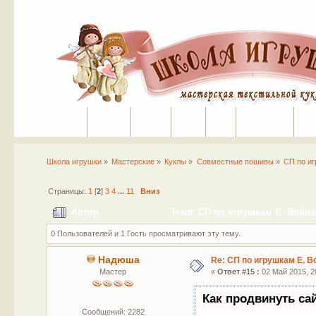
Портал
Помощь
На сайт
Поиск
Вход
Регистрация
Школа игрушки
»
Мастерские
»
Куклы
»
Совместные пошивы
»
СП по иг
Страницы:
1
[
2
]
3
4
...
11
Вниз
Автор
Тема: СП по игрушкам Е. Войнат
0 Пользователей и 1 Гость просматривают эту тему.
Надюша
Re: СП по игрушкам Е. В
Мастер
«
Ответ #15 :
02 Май 2015, 20
Как продвинуть са
Сообщений: 2282