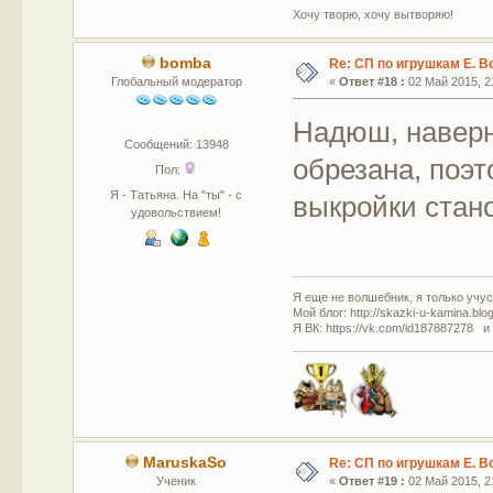
Хочу творю, хочу вытворяю!
bomba
Re: СП по игрушкам Е. В
Глобальный модератор
«
Ответ #18 :
02 Май 2015, 21
Надюш, наверн
Сообщений: 13948
обрезана, поэ
Пол:
Я - Татьяна. На "ты" - с
выкройки стан
удовольствием!
Я еще не волшебник, я только учусь
Мой блог: http://skazki-u-kamina.blo
Я ВК: https://vk.com/id187887278 и
MaruskaSo
Re: СП по игрушкам Е. В
Ученик
«
Ответ #19 :
02 Май 2015, 21