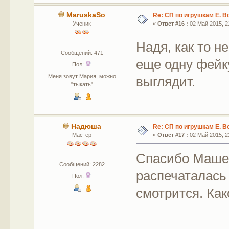
MaruskaSo
Re: СП по игрушкам Е. В
Ученик
«
Ответ #16 :
02 Май 2015, 21
Надя, как то н
Сообщений: 471
еще одну фейку
Пол:
Меня зовут Мария, можно
выглядит.
"тыкать"
Надюша
Re: СП по игрушкам Е. В
Мастер
«
Ответ #17 :
02 Май 2015, 21
Спасибо Машен
Сообщений: 2282
распечаталась 
Пол:
смотрится. Как