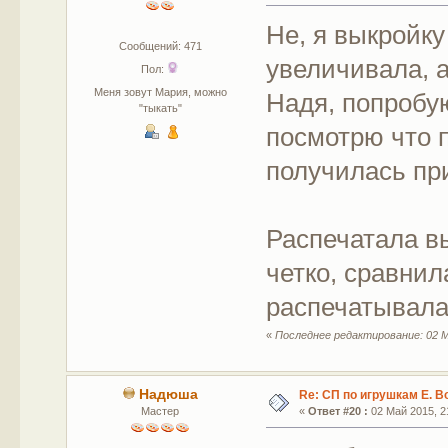
Не, я выкройку
Сообщений: 471
увеличивала, а
Пол:
Меня зовут Мария, можно
Надя, попробую
"тыкать"
посмотрю что п
получилась пр
Распечатала вы
четко, сравнил
распечатывала 
«
Последнее редактирование: 02 М
Надюша
Re: СП по игрушкам Е. В
Мастер
«
Ответ #20 :
02 Май 2015, 21