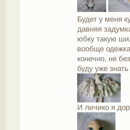
Будет у меня к
давняя задумка
юбку такую ши
вообще одежка 
конечно, не бе
буду уже знать
И личико я до