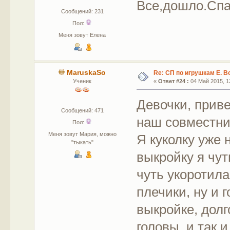
Все,дошло.Спас
Сообщений: 231
Пол:
Меня зовут Елена
MaruskaSo
Re: СП по игрушкам Е. В
Ученик
«
Ответ #24 :
04 Май 2015, 12
Девочки, прив
Сообщений: 471
наш совместник
Пол:
Меня зовут Мария, можно
Я куколку уже 
"тыкать"
выкройку я чут
чуть укоротила
плечики, ну и 
выкройке, дол
головы, и так и