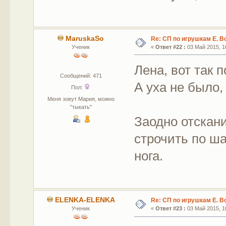
MaruskaSo
Re: СП по игрушкам Е. В
Ученик
«
Ответ #22 :
03 Май 2015, 10
Лена, вот так 
Сообщений: 471
А уха не было
Пол:
Меня зовут Мария, можно
"тыкать"
Заодно отскан
строчить по ша
нога.
ELENKA-ELENKA
Re: СП по игрушкам Е. В
Ученик
«
Ответ #23 :
03 Май 2015, 10