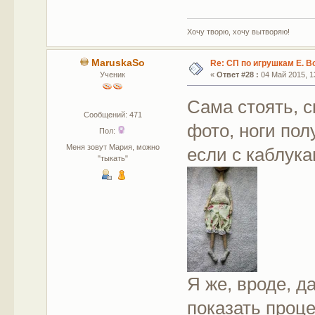
Хочу творю, хочу вытворяю!
MaruskaSo
Re: СП по игрушкам Е. В
Ученик
«
Ответ #28 :
04 Май 2015, 13
Сама стоять, с
Сообщений: 471
фото, ноги пол
Пол:
Меня зовут Мария, можно
если с каблука
"тыкать"
Я же, вроде, д
показать проц