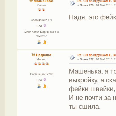
MaruskaSo
Re: СП по игрушкам Е. В
Ученик
«
Ответ #26 :
04 Май 2015, 13
Надя, это фейк
Сообщений: 471
Пол:
Меня зовут Мария, можно
"тыкать"
Надюша
Re: СП по игрушкам Е. В
Мастер
«
Ответ #27 :
04 Май 2015, 13
Машенька, я т
Сообщений: 2282
выкройку, а ск
Пол:
фейки швейки, 
И не почти за 
ты сшила.