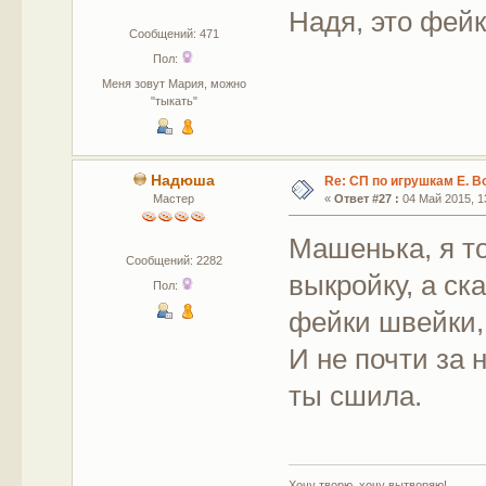
Надя, это фейк
Сообщений: 471
Пол:
Меня зовут Мария, можно
"тыкать"
Надюша
Re: СП по игрушкам Е. В
Мастер
«
Ответ #27 :
04 Май 2015, 13
Машенька, я т
Сообщений: 2282
выкройку, а ск
Пол:
фейки швейки, 
И не почти за 
ты сшила.
Хочу творю, хочу вытворяю!