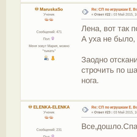
MaruskaSo
Re: СП по игрушкам Е. В
Ученик
«
Ответ #22 :
03 Май 2015, 10
Лена, вот так 
Сообщений: 471
А уха не было
Пол:
Меня зовут Мария, можно
"тыкать"
Заодно отскан
строчить по ша
нога.
ELENKA-ELENKA
Re: СП по игрушкам Е. В
Ученик
«
Ответ #23 :
03 Май 2015, 10
Все,дошло.Спас
Сообщений: 231
Пол: