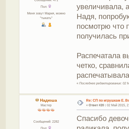
Сообщений: 471
увеличивала, а
Пол:
Меня зовут Мария, можно
Надя, попробую
"тыкать"
посмотрю что п
получилась пр
Распечатала вы
четко, сравнил
распечатывала 
«
Последнее редактирование: 02 М
Надюша
Re: СП по игрушкам Е. В
Мастер
«
Ответ #20 :
02 Май 2015, 21
Спасибо девочк
Сообщений: 2282
радикала, полу
Пол: