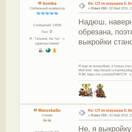
bomba
Re: СП по игрушкам Е. В
Глобальный модератор
«
Ответ #18 :
02 Май 2015, 21
Надюш, наверн
Сообщений: 13938
обрезана, поэ
Пол:
Я - Татьяна. На "ты" - с
выкройки стан
удовольствием!
Я еще не волшебник, я только учусь
Мой блог: http://skazki-u-kamina.blo
Я ВК: https://vk.com/id187887278 и
MaruskaSo
Re: СП по игрушкам Е. В
Ученик
«
Ответ #19 :
02 Май 2015, 21
Не, я выкройку