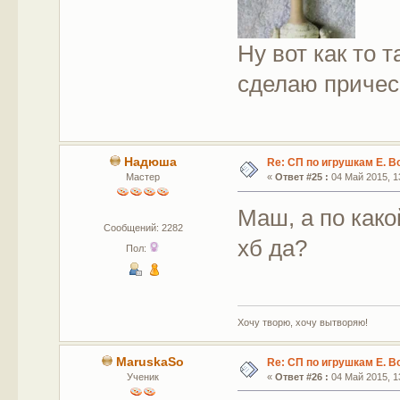
Ну вот как то 
сделаю причес
Надюша
Re: СП по игрушкам Е. В
Мастер
«
Ответ #25 :
04 Май 2015, 13
Маш, а по как
Сообщений: 2282
хб да?
Пол:
Хочу творю, хочу вытворяю!
MaruskaSo
Re: СП по игрушкам Е. В
Ученик
«
Ответ #26 :
04 Май 2015, 13