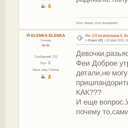
Хочу творю, хочу вытворяю!
ELENKA-ELENKA
Re: СП по игрушкам Е. В
Ученик
«
Ответ #21 :
03 Май 2015, 08
Девочки,разья
Сообщений: 231
Феи Доброе ут
Пол:
Меня зовут Елена
детали,не могу
пришпандорить
КАК???
И еще вопрос.
почему то,сам