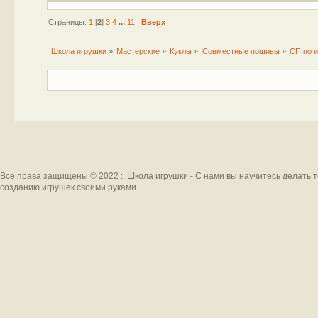
Страницы:
1
[
2
]
3
4
...
11
Вверх
Школа игрушки
»
Мастерские
»
Куклы
»
Совместные пошивы
»
СП по и
Все права защищены © 2022 :: Школа игрушки - С нами вы научитесь делать 
созданию игрушек своими руками.