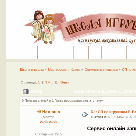
Портал
Помощь
На сайт
Поиск
Вход
Регистрация
Школа игрушки
»
Мастерские
»
Куклы
»
Совместные пошивы
»
СП по иг
Страницы:
1
[
2
]
3
4
...
11
Вниз
Автор
Тема: СП по игрушкам Е. Войнат
0 Пользователей и 1 Гость просматривают эту тему.
Надюша
Re: СП по игрушкам Е. В
Мастер
«
Ответ #15 :
02 Май 2015, 20
Сервис онлайн-зап
Сообщений: 2282