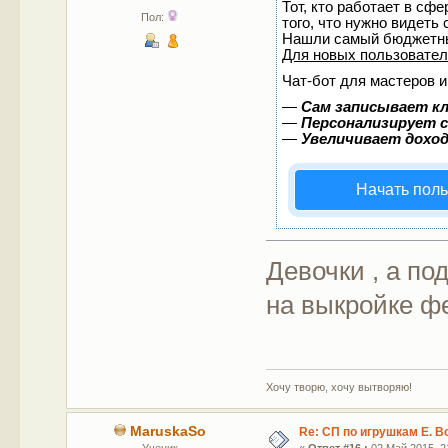
Тот, кто работает в сф
Пол:
того, что нужно видеть
Нашли самый бюджетны
Для новых пользовате
Чат-бот для мастеров и
—
Сам записывает кл
—
Персонализирует с
—
Увеличивает дохо
Начать пол
Девочки , а по
на выкройке ф
Хочу творю, хочу вытворяю!
MaruskaSo
Re: СП по игрушкам Е. В