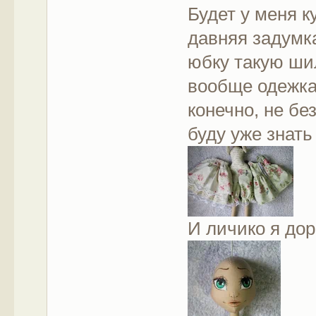
Будет у меня к
давняя задумка
юбку такую ши
вообще одежка 
конечно, не бе
буду уже знать
И личико я до