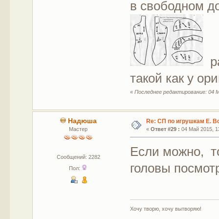
в свободном д
ра
такой как у ор
«
Последнее редактирование: 04 М
Надюша
Re: СП по игрушкам Е. В
Мастер
«
Ответ #29 :
04 Май 2015, 13
Если можно, т
Сообщений: 2282
головы посмот
Пол:
Хочу творю, хочу вытворяю!