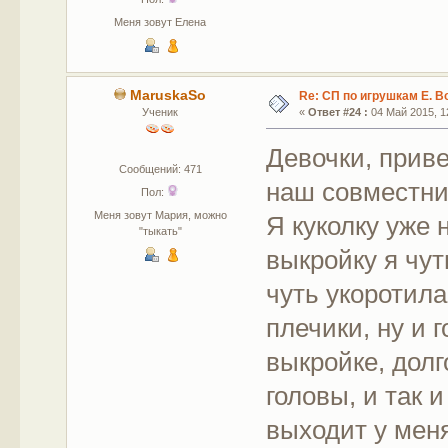
Меня зовут Елена
MaruskaSo
Re: СП по игрушкам Е. В
Ученик
«
Ответ #24 :
04 Май 2015, 12
Девочки, прив
Сообщений: 471
наш совместник
Пол:
Меня зовут Мария, можно
Я куколку уже 
"тыкать"
выкройку я чут
чуть укоротила
плечики, ну и 
выкройке, дол
головы, и так и
выходит у меня