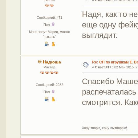
Ученик
«
Ответ #16 :
02 Май 2015, 21
Надя, как то н
Сообщений: 471
еще одну фейку
Пол:
Меня зовут Мария, можно
выглядит.
"тыкать"
Надюша
Re: СП по игрушкам Е. В
Мастер
«
Ответ #17 :
02 Май 2015, 21
Спасибо Машен
Сообщений: 2282
распечаталась 
Пол:
смотрится. Как
Хочу творю, хочу вытворяю!