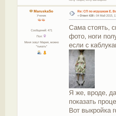
MaruskaSo
Re: СП по игрушкам Е. В
Ученик
«
Ответ #28 :
04 Май 2015, 13
Сама стоять, с
Сообщений: 471
фото, ноги пол
Пол:
Меня зовут Мария, можно
если с каблука
"тыкать"
Я же, вроде, д
показать проц
Вот выкройка г