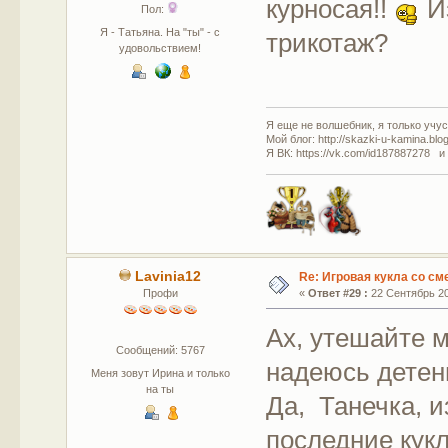
курносая!!
И
Пол:
Я - Татьяна. На "ты" - с
трикотаж?
удовольствием!
Я еще не волшебник, я только учусь
Мой блог: http://skazki-u-kamina.blo
Я ВК: https://vk.com/id187887278 и
Lavinia12
Re: Игровая кукла со с
Профи
«
Ответ #29 :
22 Сентябрь 20
Ах, утешайте 
Сообщений: 5767
надеюсь детен
Меня зовут Ирина и только
на ты
Да, Танечка, и
последние кукл