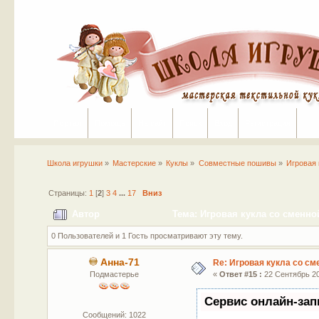
Портал
Помощь
На сайт
Поиск
Вход
Регистрация
Школа игрушки
»
Мастерские
»
Куклы
»
Совместные пошивы
»
Игровая 
Страницы:
1
[
2
]
3
4
...
17
Вниз
Автор
Тема: Игровая кукла со сменно
0 Пользователей и 1 Гость просматривают эту тему.
Анна-71
Re: Игровая кукла со с
Подмастерье
«
Ответ #15 :
22 Сентябрь 20
Сервис онлайн-зап
Сообщений: 1022