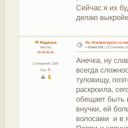
Сейчас я их бу
делаю выкройк
Надюша
Re: Игровая кукла со с
Мастер
«
Ответ #16 :
22 Сентябрь 20
Анечка, ну сла
Сообщений: 2282
всегда сложнос
Пол:
туловищу, поэт
раскроила, сег
обещает быть 
внучки, ей бол
волосами и в я