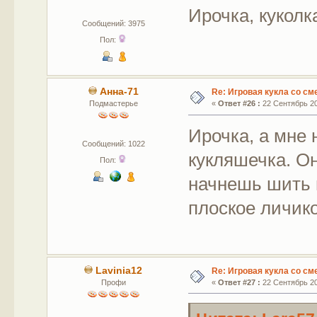
Ирочка, куколк
Сообщений: 3975
Пол:
Анна-71
Re: Игровая кукла со с
Подмастерье
«
Ответ #26 :
22 Сентябрь 20
Ирочка, а мне
Сообщений: 1022
кукляшечка. Он
Пол:
начнешь шить 
плоское личик
Lavinia12
Re: Игровая кукла со с
Профи
«
Ответ #27 :
22 Сентябрь 20