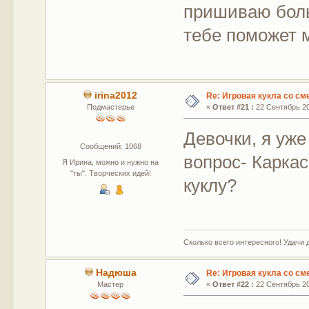
пришиваю боль
тебе поможет м
irina2012
Re: Игровая кукла со с
Подмастерье
«
Ответ #21 :
22 Сентябрь 20
Девочки, я уже
Сообщений: 1068
вопрос- Каркас
Я Ирина, можно и нужно на
"ты". Творческих идей!
куклу?
Сколько всего интересного! Удачи 
Надюша
Re: Игровая кукла со с
Мастер
«
Ответ #22 :
22 Сентябрь 20