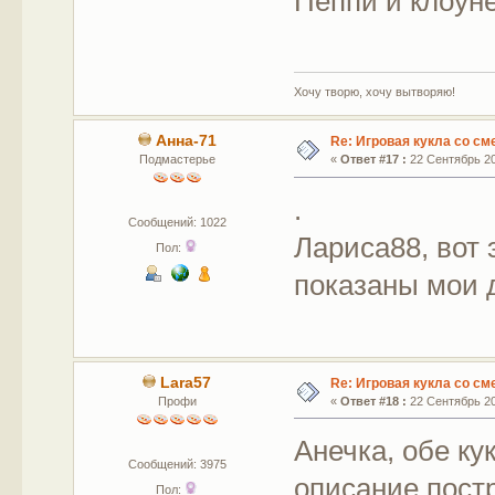
Пеппи и клоун
Хочу творю, хочу вытворяю!
Анна-71
Re: Игровая кукла со с
Подмастерье
«
Ответ #17 :
22 Сентябрь 20
.
Сообщений: 1022
Лариса88, вот 
Пол:
показаны мои 
Lara57
Re: Игровая кукла со с
Профи
«
Ответ #18 :
22 Сентябрь 20
Анечка, обе ку
Сообщений: 3975
описание пост
Пол: