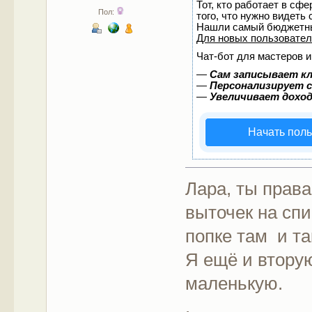
Тот, кто работает в сф
Пол:
того, что нужно видеть
Нашли самый бюджетны
Для новых пользовате
Чат-бот для мастеров и
—
Сам записывает кл
—
Персонализирует с
—
Увеличивает дохо
Начать пол
Лара, ты права
выточек на сп
попке там и та
Я ещё и вторую
маленькую.
.