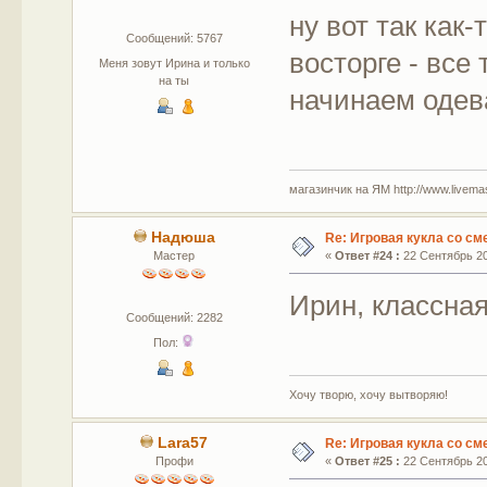
ну вот так как-
Сообщений: 5767
восторге - все
Меня зовут Ирина и только
на ты
начинаем одева
магазинчик на ЯМ http://www.livemaste
Надюша
Re: Игровая кукла со с
Мастер
«
Ответ #24 :
22 Сентябрь 20
Ирин, классная
Сообщений: 2282
Пол:
Хочу творю, хочу вытворяю!
Lara57
Re: Игровая кукла со с
Профи
«
Ответ #25 :
22 Сентябрь 20