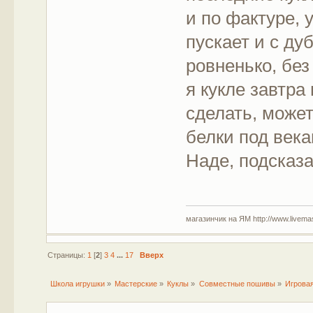
и по фактуре, 
пускает и с д
ровненько, без
я кукле завтра
сделать, может
белки под века
Наде, подсказа
магазинчик на ЯМ http://www.livemaste
Страницы:
1
[
2
]
3
4
...
17
Вверх
Школа игрушки
»
Мастерские
»
Куклы
»
Совместные пошивы
»
Игровая