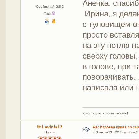
Анечка, спасиб
Сообщений: 2282
Ирина, я делаю
Пол:
с туловищем о
просто вставля
на эту петлю 
сверху головы,
в голове, при 
поворачивать. 
написала или н
Хочу творю, хочу вытворяю!
Lavinia12
Re: Игровая кукла со с
Профи
«
Ответ #23 :
22 Сентябрь 20