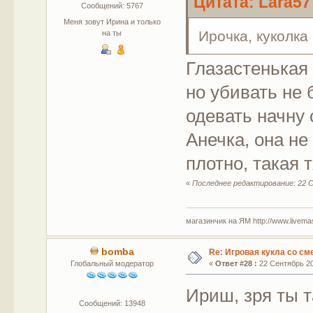
Цитата: Lara57
Сообщений: 5767
Меня зовут Ирина и только
Ирочка, куколка
на ты
Глазастенькая 
но убивать не б
одевать начну с
Анечка, она не
плотно, такая 
«
Последнее редактирование: 22 Се
магазинчик на ЯМ http://www.livemaste
bomba
Re: Игровая кукла со с
Глобальный модератор
«
Ответ #28 :
22 Сентябрь 20
Ириш, зря ты т
Сообщений: 13948