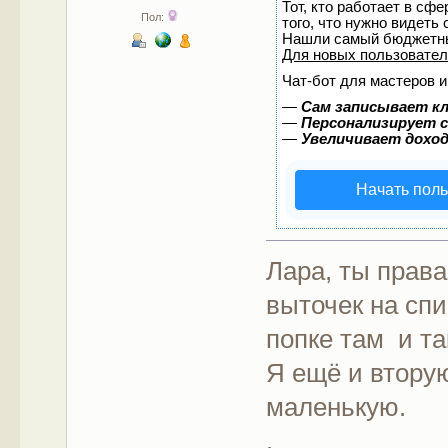
Тот, кто работает в сф
Пол:
того, что нужно видеть
Нашли самый бюджетны
Для новых пользовате
Чат-бот для мастеров и
—
Сам записывает кл
—
Персонализирует с
—
Увеличивает дохо
Начать пол
Лара, ты права
выточек на сп
попке там и та
Я ещё и вторую
маленькую.
.