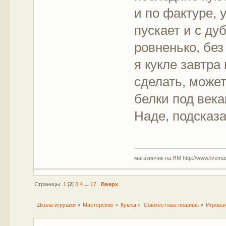
и по фактуре, 
пускает и с д
ровненько, без
я кукле завтра
сделать, может
белки под века
Наде, подсказа
магазинчик на ЯМ http://www.livemaste
Страницы:
1
[
2
]
3
4
...
17
Вверх
Школа игрушки
»
Мастерские
»
Куклы
»
Совместные пошивы
»
Игровая