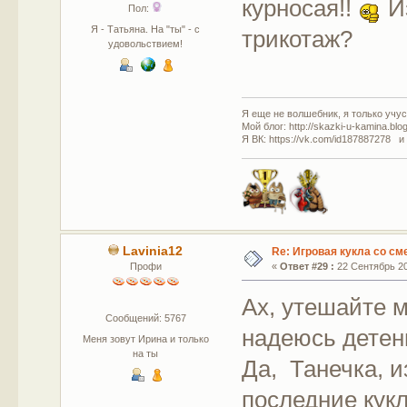
курносая!!
И
Пол:
Я - Татьяна. На "ты" - с
трикотаж?
удовольствием!
Я еще не волшебник, я только учусь
Мой блог: http://skazki-u-kamina.blo
Я ВК: https://vk.com/id187887278 и
Lavinia12
Re: Игровая кукла со с
Профи
«
Ответ #29 :
22 Сентябрь 20
Ах, утешайте 
Сообщений: 5767
надеюсь детен
Меня зовут Ирина и только
на ты
Да, Танечка, и
последние кукл