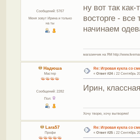
ну вот так как-
Сообщений: 5767
восторге - все
Меня зовут Ирина и только
на ты
начинаем одева
магазинчик на ЯМ http://www.livemaste
Надюша
Re: Игровая кукла со с
Мастер
«
Ответ #24 :
22 Сентябрь 20
Ирин, классная
Сообщений: 2282
Пол:
Хочу творю, хочу вытворяю!
Lara57
Re: Игровая кукла со с
Профи
«
Ответ #25 :
22 Сентябрь 20