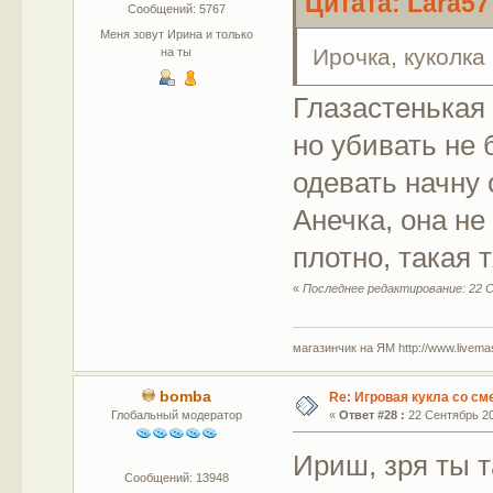
Цитата: Lara57
Сообщений: 5767
Меня зовут Ирина и только
Ирочка, куколка
на ты
Глазастенькая 
но убивать не б
одевать начну с
Анечка, она не
плотно, такая 
«
Последнее редактирование: 22 Се
магазинчик на ЯМ http://www.livemaste
bomba
Re: Игровая кукла со с
Глобальный модератор
«
Ответ #28 :
22 Сентябрь 20
Ириш, зря ты т
Сообщений: 13948