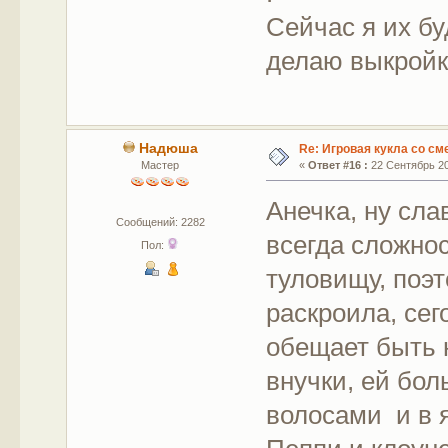
Сейчас я их бу
делаю выкройк
Надюша
Re: Игровая кукла со с
Мастер
«
Ответ #16 :
22 Сентябрь 20
Анечка, ну сла
Сообщений: 2282
всегда сложнос
Пол:
туловищу, поэт
раскроила, сег
обещает быть 
внучки, ей бол
волосами и в я