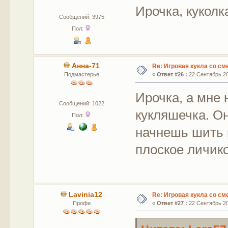
Ирочка, куколк
Сообщений: 3975
Пол:
Анна-71
Re: Игровая кукла со с
Подмастерье
«
Ответ #26 :
22 Сентябрь 20
Ирочка, а мне
Сообщений: 1022
кукляшечка. Он
Пол:
начнешь шить 
плоское личик
Lavinia12
Re: Игровая кукла со с
Профи
«
Ответ #27 :
22 Сентябрь 20