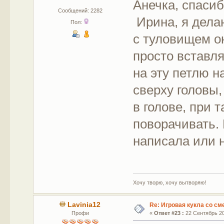
Анечка, спасиб
Сообщений: 2282
Ирина, я делаю
Пол:
с туловищем о
просто вставля
на эту петлю 
сверху головы,
в голове, при 
поворачивать. 
написала или н
Хочу творю, хочу вытворяю!
Lavinia12
Re: Игровая кукла со с
Профи
«
Ответ #23 :
22 Сентябрь 20