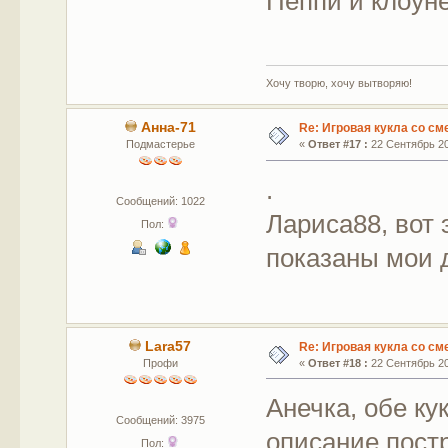
Пеппи и клоун
Хочу творю, хочу вытворяю!
Анна-71
Re: Игровая кукла со с
Подмастерье
«
Ответ #17 :
22 Сентябрь 20
.
Сообщений: 1022
Лариса88, вот 
Пол:
показаны мои 
Lara57
Re: Игровая кукла со с
Профи
«
Ответ #18 :
22 Сентябрь 20
Анечка, обе ку
Сообщений: 3975
описание пост
Пол: