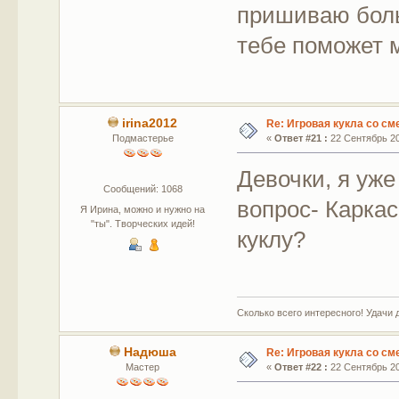
пришиваю боль
тебе поможет м
irina2012
Re: Игровая кукла со с
Подмастерье
«
Ответ #21 :
22 Сентябрь 20
Девочки, я уже
Сообщений: 1068
вопрос- Каркас
Я Ирина, можно и нужно на
"ты". Творческих идей!
куклу?
Сколько всего интересного! Удачи 
Надюша
Re: Игровая кукла со с
Мастер
«
Ответ #22 :
22 Сентябрь 20