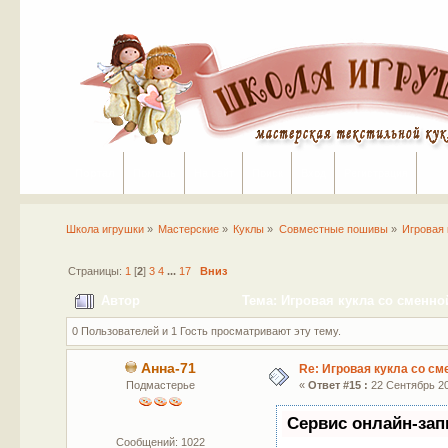
Портал
Помощь
На сайт
Поиск
Вход
Регистрация
Школа игрушки
»
Мастерские
»
Куклы
»
Совместные пошивы
»
Игровая 
Страницы:
1
[
2
]
3
4
...
17
Вниз
Автор
Тема: Игровая кукла со сменно
0 Пользователей и 1 Гость просматривают эту тему.
Анна-71
Re: Игровая кукла со с
Подмастерье
«
Ответ #15 :
22 Сентябрь 20
Сервис онлайн-зап
Сообщений: 1022