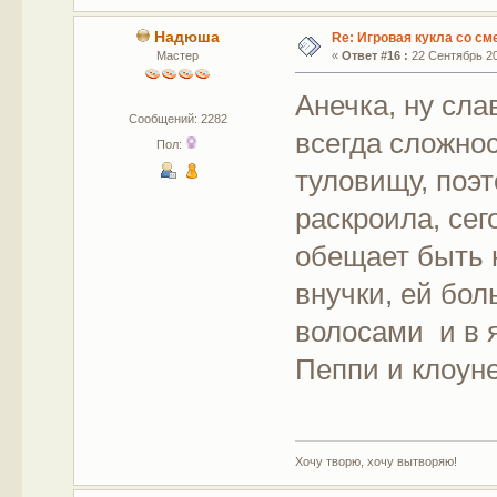
Надюша
Re: Игровая кукла со с
Мастер
«
Ответ #16 :
22 Сентябрь 20
Анечка, ну сла
Сообщений: 2282
всегда сложнос
Пол:
туловищу, поэт
раскроила, сег
обещает быть 
внучки, ей бол
волосами и в я
Пеппи и клоун
Хочу творю, хочу вытворяю!