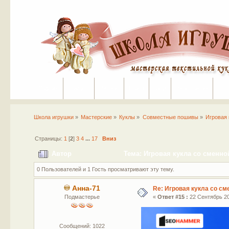
Портал
Помощь
На сайт
Поиск
Вход
Регистрация
Школа игрушки
»
Мастерские
»
Куклы
»
Совместные пошивы
»
Игровая 
Страницы:
1
[
2
]
3
4
...
17
Вниз
Автор
Тема: Игровая кукла со сменно
0 Пользователей и 1 Гость просматривают эту тему.
Анна-71
Re: Игровая кукла со с
Подмастерье
«
Ответ #15 :
22 Сентябрь 20
Сообщений: 1022