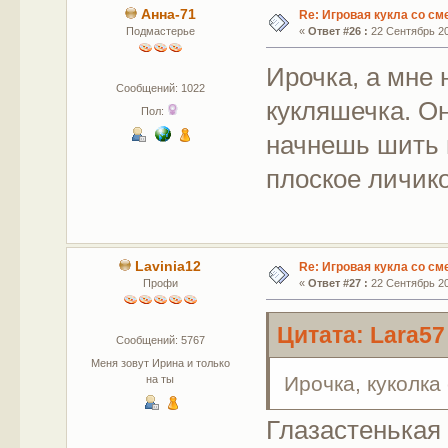
Анна-71
Re: Игровая кукла со с
Подмастерье
«
Ответ #26 :
22 Сентябрь 20
Ирочка, а мне
Сообщений: 1022
кукляшечка. Он
Пол:
начнешь шить 
плоское личик
Lavinia12
Re: Игровая кукла со с
Профи
«
Ответ #27 :
22 Сентябрь 20
Цитата: Lara57
Сообщений: 5767
Меня зовут Ирина и только
Ирочка, куколка
на ты
Глазастенькая 