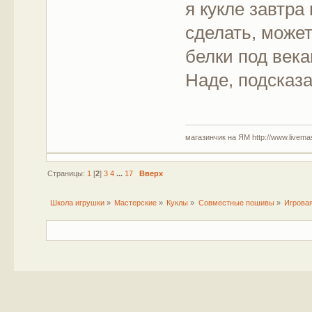
я кукле завтра
сделать, может
белки под века
Наде, подсказа
магазинчик на ЯМ http://www.livemaste
Страницы:
1
[
2
]
3
4
...
17
Вверх
Школа игрушки
»
Мастерские
»
Куклы
»
Совместные пошивы
»
Игровая