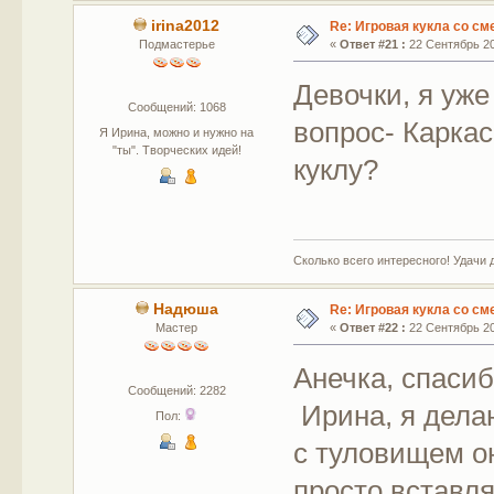
irina2012
Re: Игровая кукла со с
Подмастерье
«
Ответ #21 :
22 Сентябрь 20
Девочки, я уже
Сообщений: 1068
вопрос- Каркас
Я Ирина, можно и нужно на
"ты". Творческих идей!
куклу?
Сколько всего интересного! Удачи 
Надюша
Re: Игровая кукла со с
Мастер
«
Ответ #22 :
22 Сентябрь 20
Анечка, спасиб
Сообщений: 2282
Ирина, я делаю
Пол:
с туловищем о
просто вставля