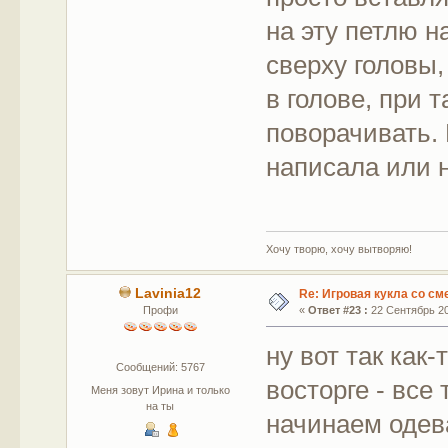
на эту петлю 
сверху головы,
в голове, при 
поворачивать. 
написала или н
Хочу творю, хочу вытворяю!
Lavinia12
Re: Игровая кукла со с
Профи
«
Ответ #23 :
22 Сентябрь 20
ну вот так как-
Сообщений: 5767
восторге - все
Меня зовут Ирина и только
на ты
начинаем одева