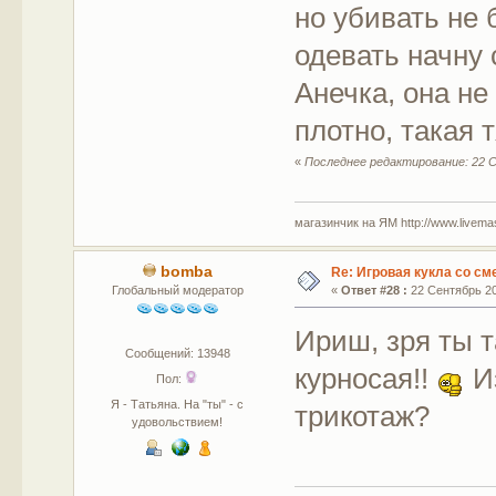
но убивать не б
одевать начну с
Анечка, она не
плотно, такая 
«
Последнее редактирование: 22 Се
магазинчик на ЯМ http://www.livemaste
bomba
Re: Игровая кукла со с
Глобальный модератор
«
Ответ #28 :
22 Сентябрь 20
Ириш, зря ты т
Сообщений: 13948
курносая!!
И
Пол:
Я - Татьяна. На "ты" - с
трикотаж?
удовольствием!