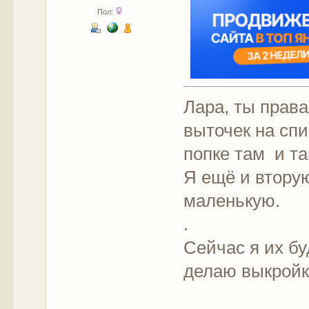
Пол:
Лара, ты права
выточек на сп
попке там и та
Я ещё и вторую
маленькую.
.
Сейчас я их бу
делаю выкройк