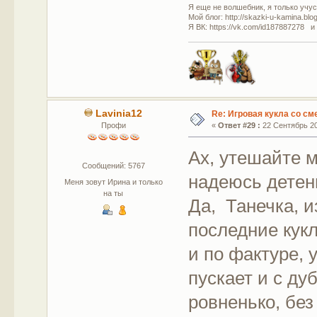
Я еще не волшебник, я только учусь
Мой блог: http://skazki-u-kamina.blo
Я ВК: https://vk.com/id187887278 и
Lavinia12
Re: Игровая кукла со с
Профи
«
Ответ #29 :
22 Сентябрь 20
Ах, утешайте 
Сообщений: 5767
надеюсь детен
Меня зовут Ирина и только
на ты
Да, Танечка, и
последние кукл
и по фактуре, 
пускает и с д
ровненько, без