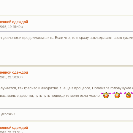
сменной одеждой
015, 19:45:49 »
 девчонок и продолжаем шить. Если что, то я сразу выкладывают свою куколку
сменной одеждой
015, 21:30:08 »
получается, так красиво и аккуратно. Я еще в процессе, Поменяла голову кук
у вас, милые девочки, чуть чуть подождите меня если можно
 девочки !
сменной одеждой
015, 21:33:34 »