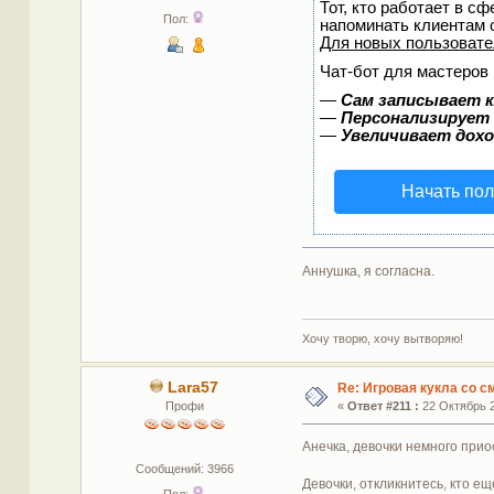
Тот, кто работает в сф
Пол:
напоминать клиентам 
Для новых пользоват
Чат-бот для мастеров 
—
Сам записывает к
—
Персонализирует 
—
Увеличивает дох
Начать пол
Аннушка, я согласна.
Хочу творю, хочу вытворяю!
Lara57
Re: Игровая кукла со 
Профи
«
Ответ #211 :
22 Октябрь 2
Анечка, девочки немного при
Сообщений: 3966
Девочки, откликнитесь, кто е