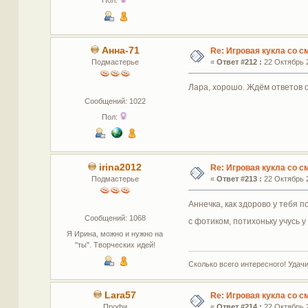
Пол:
Анна-71
Re: Игровая кукла со 
Подмастерье
«
Ответ #212 :
22 Октябрь 2
Лара, хорошо. Ждём ответов от
Сообщений: 1022
Пол:
irina2012
Re: Игровая кукла со 
Подмастерье
«
Ответ #213 :
22 Октябрь 2
Аннечка, как здорово у тебя 
Сообщений: 1068
с фотиком, потихоньку учусь 
Я Ирина, можно и нужно на
"ты". Творческих идей!
Сколько всего интересного! Удачи
Lara57
Re: Игровая кукла со 
Профи
«
Ответ #214 :
22 Октябрь 2