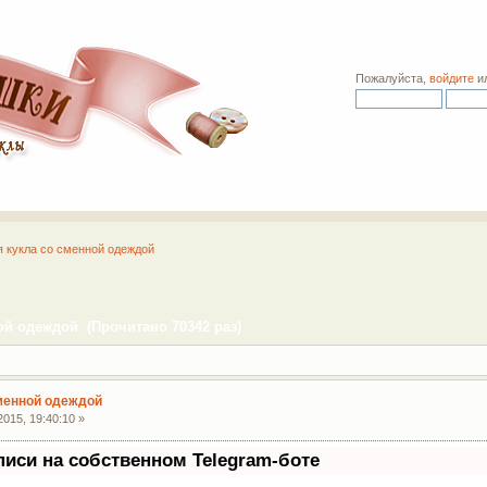
Пожалуйста,
войдите
и
я кукла со сменной одеждой
ой одеждой (Прочитано 70342 раз)
сменной одеждой
015, 19:40:10 »
писи на собственном Telegram-боте