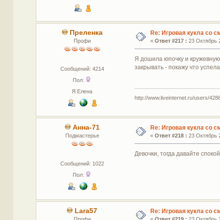
Преленка
Re: Игровая кукла со 
Профи
«
Ответ #217 :
23 Октябрь 2
Я дошила юпочку и кружевную б
закрывать - покажу что успела
Сообщений: 4214
Пол:
Я Елена
http://www.liveinternet.ru/users/4288
Анна-71
Re: Игровая кукла со 
Подмастерье
«
Ответ #218 :
23 Октябрь 2
Девочки, тогда давайте споко
Сообщений: 1022
Пол:
Lara57
Re: Игровая кукла со 
Профи
«
Ответ #219 :
23 Октябрь 2