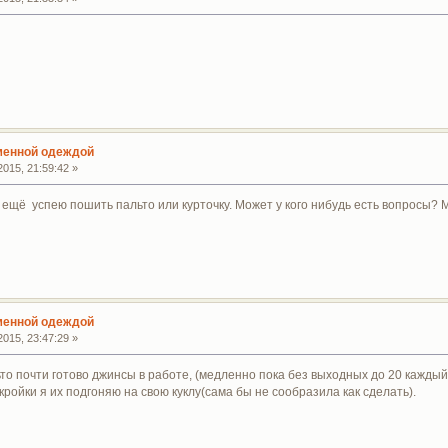
сменной одеждой
015, 21:59:42 »
 ещё успею пошить пальто или курточку. Может у кого нибудь есть вопросы?
сменной одеждой
015, 23:47:29 »
то почти готово джинсы в работе, (медленно пока без выходных до 20 каждый
кройки я их подгоняю на свою куклу(сама бы не сообразила как сделать).