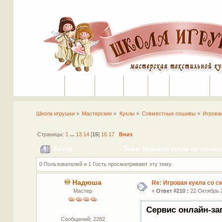
Портал
Помощь
На сайт
Поиск
Вход
Регистрация
Школа игрушки
»
Мастерские
»
Куклы
»
Совместные пошивы
»
Игрова
Страницы:
1
...
13
14
[
15
]
16
17
Вниз
Автор
Тема: Игровая кукла со сменн
0 Пользователей и 1 Гость просматривают эту тему.
Надюша
Re: Игровая кукла со 
Мастер
«
Ответ #210 :
22 Октябрь 2
Сервис онлайн-за
Сообщений: 2282