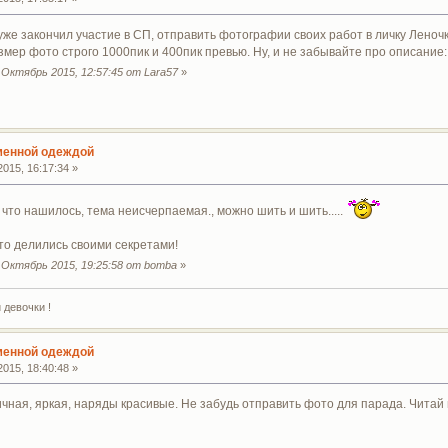
о уже закончил участие в СП, отправить фотографии своих работ в личку Леноч
ер фото строго 1000пик и 400пик превью. Ну, и не забывайте про описание: 
Октябрь 2015, 12:57:45 от Lara57
»
сменной одеждой
015, 16:17:34 »
, что нашилось, тема неисчерпаемая., можно шить и шить.....
то делились своими секретами!
Октябрь 2015, 19:25:58 от bomba
»
 девочки !
сменной одеждой
015, 18:40:48 »
ичная, яркая, наряды красивые. Не забудь отправить фото для парада. Читай 