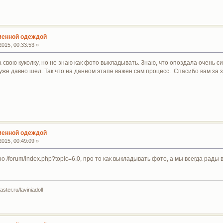
сменной одеждой
015, 00:33:53 »
 свою куколку, но не знаю как фото выкладывать. Знаю, что опоздала очень си
уже давно шел. Так что на данном этапе важен сам процесс. Спасибо вам за 
сменной одеждой
015, 00:49:09 »
о /forum/index.php?topic=6.0, про то как выкладывать фото, а мы всегда рад
ter.ru/laviniadoll