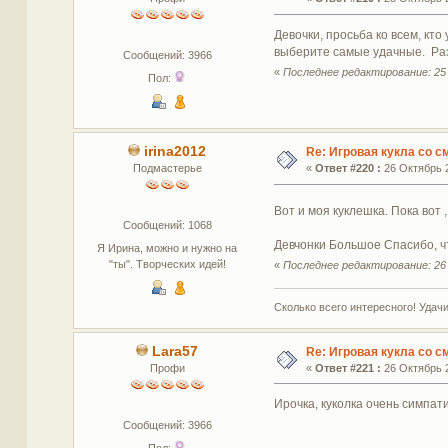
Девочки, просьба ко всем, кт
выберите самые удачные. Разм
Сообщений: 3966
«
Последнее редактирование: 25 
Пол:
irina2012
Re: Игровая кукла со 
Подмастерье
«
Ответ #220 :
26 Октябрь 2
Вот и моя куклешка. Пока вот 
Сообщений: 1068
Девчонки Большое Спасибо, ч
Я Ирина, можно и нужно на
"ты". Творческих идей!
«
Последнее редактирование: 26 
Сколько всего интересного! Удачи
Lara57
Re: Игровая кукла со 
Профи
«
Ответ #221 :
26 Октябрь 2
Ирочка, куколка очень симпат
Сообщений: 3966
Пол: