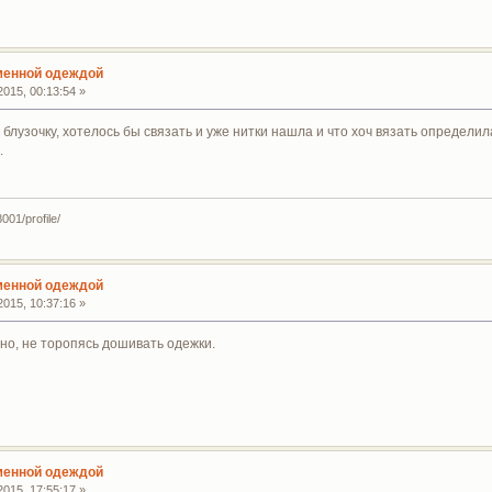
сменной одеждой
015, 00:13:54 »
лузочку, хотелось бы связать и уже нитки нашла и что хоч вязать определила
.
001/profile/
сменной одеждой
015, 10:37:16 »
йно, не торопясь дошивать одежки.
сменной одеждой
015, 17:55:17 »