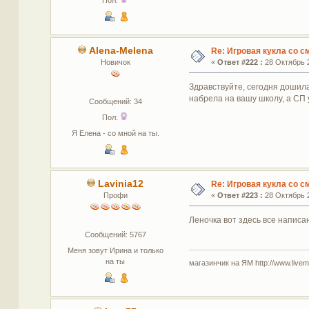
Alena-Melena
Re: Игровая кукла со 
Новичок
«
Ответ #222 :
28 Октябрь 2
Здравствуйте, сегодня дошила
набрела на вашу школу, а СП 
Сообщений: 34
Пол:
Я Елена - со мной на ты.
Lavinia12
Re: Игровая кукла со 
Профи
«
Ответ #223 :
28 Октябрь 2
Леночка вот здесь все написан
Сообщений: 5767
Меня зовут Ирина и только
на ты
магазинчик на ЯМ http://www.livemas