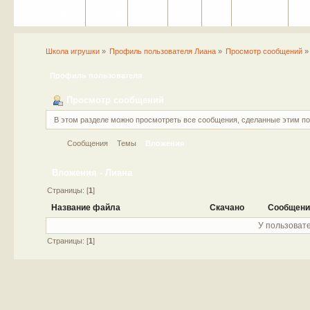
Портал
Помощь
На сайт
Поиск
Вход
Регистрация
Школа игрушки
»
Профиль пользователя Лиана
»
Просмотр сообщений
»
Профиль пользователя
Просмотр сообщений
В этом разделе можно просмотреть все сообщения, сделанные этим п
Сообщения
Темы
Вложения
Вложения - Лиана
Страницы: [
1
]
Название файла
Скачано
Сообщени
У пользовате
Страницы: [
1
]