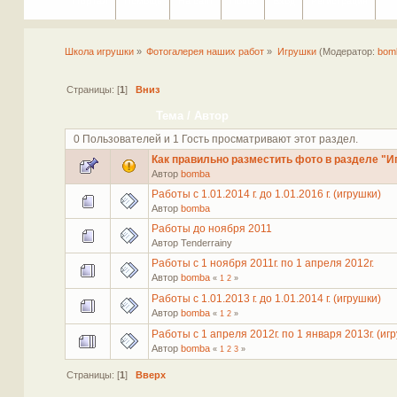
Портал
Помощь
На сайт
Поиск
Вход
Регистрация
Школа игрушки
»
Фотогалерея наших работ
»
Игрушки
(Модератор:
bom
Страницы: [
1
]
Вниз
Тема
/
Автор
0 Пользователей и 1 Гость просматривают этот раздел.
Как правильно разместить фото в разделе "И
Автор
bomba
Работы с 1.01.2014 г. до 1.01.2016 г. (игрушки)
Автор
bomba
Работы до ноября 2011
Автор Tenderrainy
Работы с 1 ноября 2011г. по 1 апреля 2012г.
Автор
bomba
«
1
2
»
Работы с 1.01.2013 г. до 1.01.2014 г. (игрушки)
Автор
bomba
«
1
2
»
Работы с 1 апреля 2012г. по 1 января 2013г. (иг
Автор
bomba
«
1
2
3
»
Страницы: [
1
]
Вверх