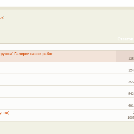
ba
)
Ответов
грушки" Галереи наших работ
135
124
355
542
691
рушки)
100