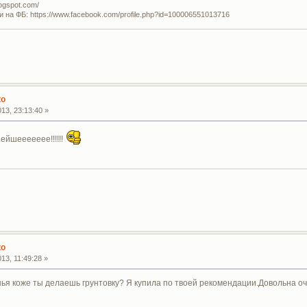
logspot.com/
и на ФБ: https://www.facebook.com/profile.php?id=100006551013716
ко
13, 23:13:40 »
йшеееееее!!!!!!
ко
13, 11:49:28 »
нья коже ты делаешь грунтовку? Я купила по твоей рекомендации.Довольна оче