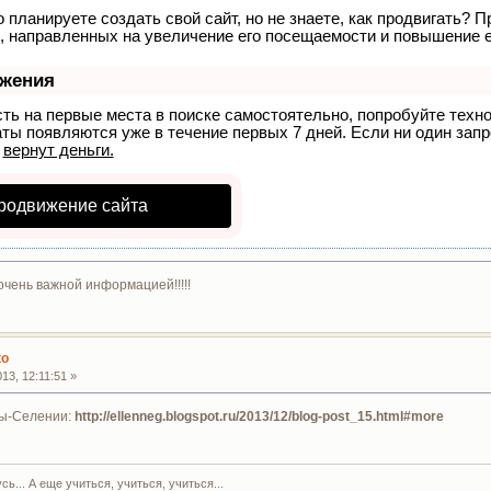
 планируете создать свой сайт, но не знаете, как продвигать? П
, направленных на увеличение его посещаемости и повышение е
ижения
сть на первые места в поиске самостоятельно, попробуйте тех
аты появляются уже в течение первых 7 дней. Если ни один запро
р
вернут деньги.
родвижение сайта
очень важной информацией!!!!!
ко
13, 12:11:51 »
ы-Селении:
http://ellenneg.blogspot.ru/2013/12/blog-post_15.html#more
ь... А еще учиться, учиться, учиться...