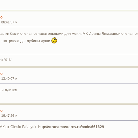
ко
 06:41:37 »
ссылки были очень познавательными для меня. МК Ирины Лямшиной очень пон
- потрясла до глубины души
yak2011/
ко
 13:40:07 »
ригодится
ко
 16:47:26 »
МК от Olesia Falatyuk:
http://stranamasterov.ru/node/661629