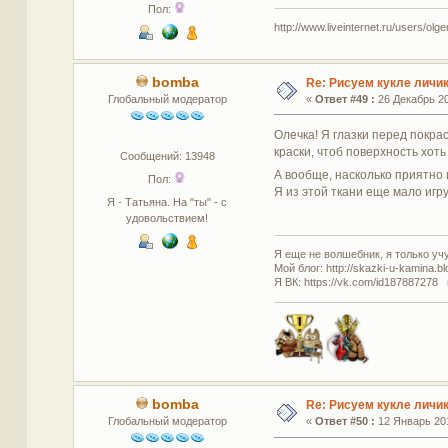
Пол:
http://www.liveinternet.ru/users/olg
bomba
Re: Рисуем кукле личи
Глобальный модератор
«
Ответ #49 :
26 Декабрь 20
Олечка! Я глазки перед покрас
краски, чтоб поверхность хот
Сообщений: 13948
А вообще, насколько приятно 
Пол:
Я из этой ткани еще мало игр
Я - Татьяна. На "ты" - с
удовольствием!
Я еще не волшебник, я только учус
Мой блог: http://skazki-u-kamina.b
Я ВК: https://vk.com/id187887278 
bomba
Re: Рисуем кукле личи
Глобальный модератор
«
Ответ #50 :
12 Январь 201