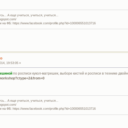
ь... А еще учиться, учиться, учиться...
logspot.com/
и на ФБ: https://www.facebook.com/profile.php?id=100006551013716
ко
14, 19:53:05 »
ямшиной
по росписи кукол-матрешек, выборе кистей и росписи в технике двойн
b/workshop?ctype=2&from=0
ь... А еще учиться, учиться, учиться...
logspot.com/
и на ФБ: https://www.facebook.com/profile.php?id=100006551013716