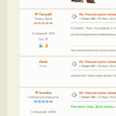
TanyaK
Re: Рисуем кукле личи
Творец Удачи
«
Ответ #56 :
05 Март 2014,
Спасибо, Таня, последние 2 
Сообщений: 2842
штангенциркулем измерялась 
Пол:
http://www.liveinternet.ru/users/tan
Лиля
Re: Рисуем кукле личи
Гость
«
Ответ #57 :
06 Март 2014,
нашла вот такое еще-может п
bomba
Re: Рисуем кукле личи
Глобальный модератор
«
Ответ #58 :
24 Март 2014,
Рисовать лицо. Дети, куклы.
Сообщений: 13948