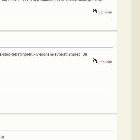
Записан
1-litso-tekstilnoj-kukly-ischem-svoj-stil?msec=38
Записан
cut