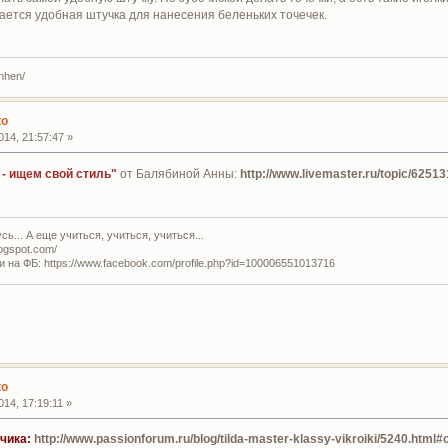
чается удобная штучка для нанесения беленьких точечек.
enhen/
ко
14, 21:57:47 »
 - ищем свой стиль"
от Балябиной Анны:
http://www.livemaster.ru/topic/62513
ь... А еще учиться, учиться, учиться...
logspot.com/
и на ФБ: https://www.facebook.com/profile.php?id=100006551013716
ко
14, 17:19:11 »
чика:
http://www.passionforum.ru/blog/tilda-master-klassy-vikroiki/5240.html#