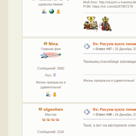
Мой блог: http://skazki-u-kamina.b
удовольствием!
Я ВК: https://vk.com/id187887278 
Nina
Re: Рисуем кукле личи
Главная фея
«
Ответ #47 :
25 Декабрь 20
Танюшка,спасибище агромадне
Сообщений: 2682
Пол:
Жизнь прекрасна и удивительна!
Жизнь прекрасна и
удивительна!
olgenhen
Re: Рисуем кукле личи
Мастер
«
Ответ #48 :
26 Декабрь 20
Таня, а вот на материале оле
Сообщений: 2116