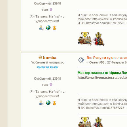
Сообщений: 13948
Пол:
Я еще не волшебник, я только учус
Я - Татьяна. На "ты" - с
Мой блог: http://skazki-u-kamina.b
удовольствием!
Я ВК: https://vk.com/id187887278 
bomba
Re: Рисуем кукле личи
Глобальный модератор
«
Ответ #55 :
27 Февраль 20
Мастер-классы от Ирины Л
http://www.livemaster.ru/pyc
Сообщений: 13948
Пол:
Я - Татьяна. На "ты" - с
удовольствием!
Я еще не волшебник, я только учус
Мой блог: http://skazki-u-kamina.b
Я ВК: https://vk.com/id187887278 