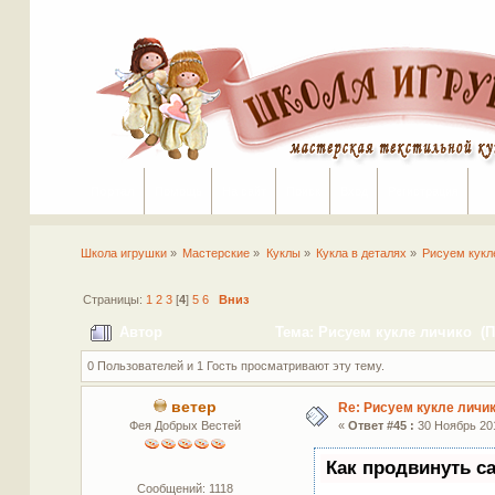
Портал
Помощь
На сайт
Поиск
Вход
Регистрация
Школа игрушки
»
Мастерские
»
Куклы
»
Кукла в деталях
»
Рисуем кукл
Страницы:
1
2
3
[
4
]
5
6
Вниз
Автор
Тема: Рисуем кукле личико (П
0 Пользователей и 1 Гость просматривают эту тему.
ветер
Re: Рисуем кукле личи
Фея Добрых Вестей
«
Ответ #45 :
30 Ноябрь 201
Как продвинуть с
Сообщений: 1118