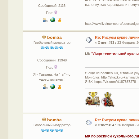
палочку, как карандаш и полу
Сообщений: 2116
Пол:
http://www.liveinternet.ru/users/olg
bomba
Re: Рисуем кукле личи
Глобальный модератор
«
Ответ #53 :
23 Февраль 20
МК
"Лицо текстильной куклы
Сообщений: 13948
Пол:
Я еще не волшебник, я только учус
Я - Татьяна. На "ты" - с
Мой блог: http://skazki-u-kamina.b
удовольствием!
Я ВК: https://vk.com/id187887278 
bomba
Re: Рисуем кукле личи
Глобальный модератор
«
Ответ #54 :
26 Февраль 20
МК по росписи кукольного ли