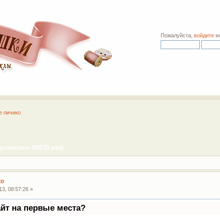
Пожалуйста,
войдите
и
е личико
рочитано 69935 раз)
ко
3, 08:57:26 »
айт на первые места?