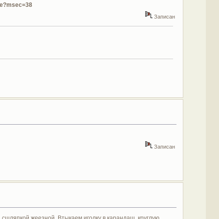
ukle?msec=38
Записан
Записан
и сшляпкой жеезной. Втыкаем иголку в карандаш, круглую