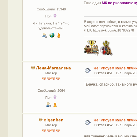
Еще один
МК по рисованию к
Сообщений: 13948
Пол:
Я еще не волшебник, я только учус
Я - Татьяна. На "ты" - с
Мой блог: http://skazki-u-kamina.b
удовольствием!
Я ВК: https://vk.com/id187887278 
Лена-Магдалена
Re: Рисуем кукле личи
Мастер
«
Ответ #51 :
12 Январь 201
Танечка, спасибо, так много 
Сообщений: 2064
Пол:
olgenhen
Re: Рисуем кукле личи
Мастер
«
Ответ #52 :
12 Январь 201
для точечек белым моцно сдел