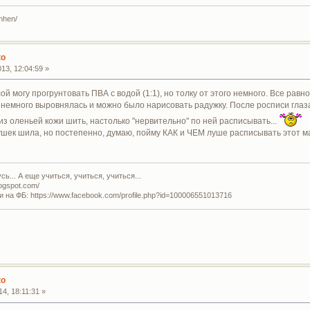
enhen/
ко
13, 12:04:59 »
ой могу прогрунтовать ПВА с водой (1:1), но толку от этого немного. Все рав
ь немного выровнялась и можно было нарисовать радужку. После росписи гла
из оленьей кожи шить, настолько "нервительно" по ней расписывать...
ушек шила, но постепенно, думаю, пойму КАК и ЧЕМ луше расписывать этот ма
ь... А еще учиться, учиться, учиться...
logspot.com/
и на ФБ: https://www.facebook.com/profile.php?id=100006551013716
ко
4, 18:11:31 »