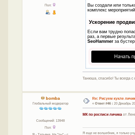
Вы создали или только
Пол:
комплекс мероприятий
Ускорение продв
Если вам трудно попа
раз, а первые результ
SeoHammer
за бусте
Начать п
Танюша, спасибо! Ты всегда с 
bomba
Re: Рисуем кукле личи
Глобальный модератор
«
Ответ #46 :
20 Декабрь 20
МК по росписи личика
от Лен
Сообщений: 13948
Пол:
Я еще не волшебник, я только учус
Я - Татьяна. На "ты" - с