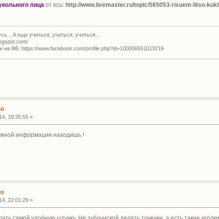
укольного лица
от kcu:
http://www.livemaster.ru/topic/565053-risuem-litso-k
ь... А еще учиться, учиться, учиться...
logspot.com/
и на ФБ: https://www.facebook.com/profile.php?id=100006551013716
ко
4, 19:35:55 »
нужной информации находишь !
ко
4, 22:01:29 »
ать самой удобную штучку. Не зубочиской делать точечки, а есть такие иголк