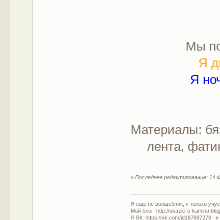
Мы п
Я д
Я но
Материалы: бяз
лента, фати
«
Последнее редактирование: 14 Ф
Я еще не волшебник, я только учусь
Мой блог: http://skazki-u-kamina.blo
Я ВК: https://vk.com/id187887278 и