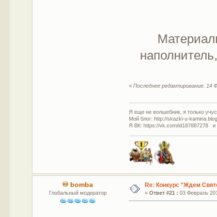
Материалы
наполнитель,
«
Последнее редактирование: 14 Ф
Я еще не волшебник, я только учусь
Мой блог: http://skazki-u-kamina.blo
Я ВК: https://vk.com/id187887278 и
bomba
Re: Конкурс "Ждем Свят
Глобальный модератор
«
Ответ #21 :
03 Февраль 201