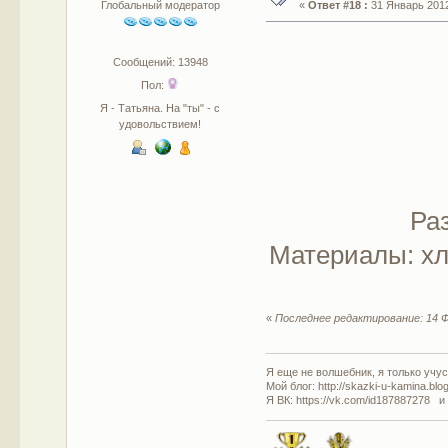
Глобальный модератор
«
Ответ #18 :
31 Январь 2012
Сообщений: 13948
Пол:
Я - Татьяна. На "ты" - с
удовольствием!
Ра
Материалы: хл
«
Последнее редактирование: 14 Ф
Я еще не волшебник, я только учусь
Мой блог: http://skazki-u-kamina.blo
Я ВК: https://vk.com/id187887278 и