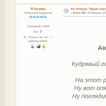
bomba
Re: Конкурс "Ждем Свят
Глобальный модератор
«
Ответ #26 :
05 Февраль 201
Сообщений: 13948
Пол:
Я - Татьяна. На "ты" - с
удовольствием!
Ав
Кудрявый г
На этот р
Ну вот опя
Ну поглядим