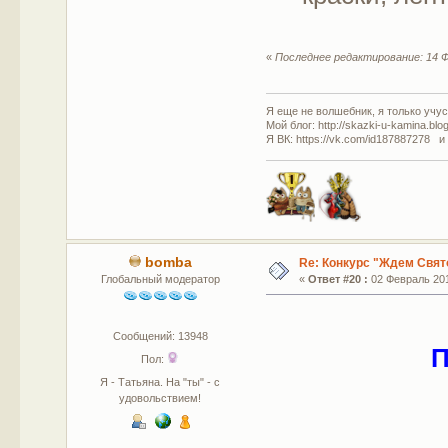
«
Последнее редактирование: 14 Ф
Я еще не волшебник, я только учусь
Мой блог: http://skazki-u-kamina.blo
Я ВК: https://vk.com/id187887278 и
bomba
Re: Конкурс "Ждем Свят
Глобальный модератор
«
Ответ #20 :
02 Февраль 201
Сообщений: 13948
П
Пол:
Я - Татьяна. На "ты" - с
удовольствием!