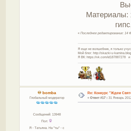
Вы
Материалы: х
гипс
«
Последнее редактирование: 14 Ф
Я еще не волшебник, я только учусь
Мой блог: http://skazki-u-kamina.blo
Я ВК: https://vk.com/id187887278 и
bomba
Re: Конкурс "Ждем Свят
Глобальный модератор
«
Ответ #17 :
31 Январь 2012
Сообщений: 13948
Пол:
Я - Татьяна. На "ты" - с