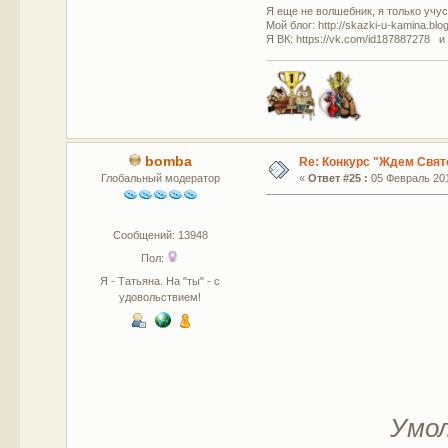
Я еще не волшебник, я только учусь
Мой блог: http://skazki-u-kamina.blo
Я ВК: https://vk.com/id187887278 и
bomba
Re: Конкурс "Ждем Свят
Глобальный модератор
«
Ответ #25 :
05 Февраль 201
Сообщений: 13948
Пол:
Я - Татьяна. На "ты" - с
удовольствием!
Умол