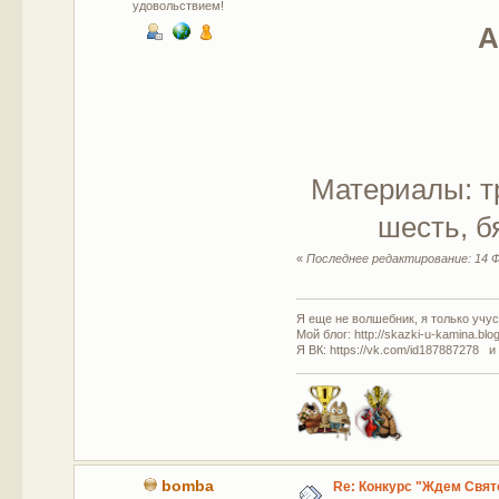
удовольствием!
А
Материалы: тр
шесть, б
«
Последнее редактирование: 14 Ф
Я еще не волшебник, я только учусь
Мой блог: http://skazki-u-kamina.blo
Я ВК: https://vk.com/id187887278 и
bomba
Re: Конкурс "Ждем Свят