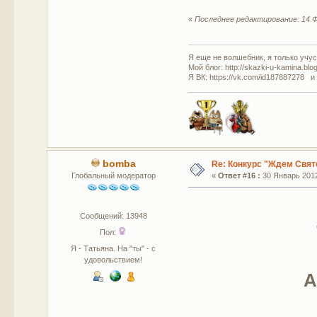
«
Последнее редактирование: 14 Ф
Я еще не волшебник, я только учусь
Мой блог: http://skazki-u-kamina.blo
Я ВК: https://vk.com/id187887278 и
bomba
Re: Конкурс "Ждем Свят
Глобальный модератор
«
Ответ #16 :
30 Январь 2012
Сообщений: 13948
Пол:
Я - Татьяна. На "ты" - с
удовольствием!
А