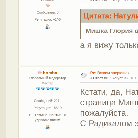
Новичок
«
Ответ #15 :
Август 08, 2011,
Сообщений: 6
Цитата: Натули
Репутация: +1/-0
Мишка Глория 
а я вижу тольк
bomba
Re: Вяжем зверюшек
Глобальный модератор
«
Ответ #16 :
Август 08, 2011,
Мастер
Кстати, да, На
страница Мишк
Сообщений: 2211
Репутация: +58/-0
пожалуйста.
Я - Татьяна. На "ты" - с
удовольствием!
С Радикалом э