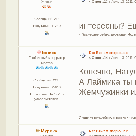
Ученик
«
Ответ #13 :
Июль 13, 2011, 0
Сообщений: 218
интересны? Е
Репутация: +12/-0
«
Последнее редактирование: Июль 1
bomba
Re: Вяжем зверюшек
Глобальный модератор
«
Ответ #14 :
Июль 13, 2011, 0
Мастер
Конечно, Нату
А Лаймика ты 
Сообщений: 2211
Репутация: +58/-0
Жемчужинки и
Я - Татьяна. На "ты" - с
удовольствием!
Я еще не волшебник, я только учусь.
Мурико
Re: Вяжем зверюшек