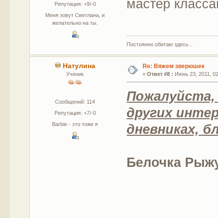
мастер класса
Репутация: +9/-0
Меня зовут Светлана, и
желательно на ты.
Постоянно обитаю здесь...
Натулина
Re: Вяжем зверюшек
Ученик
«
Ответ #8 :
Июнь 23, 2011, 02
Пожалуйста,
Сообщений: 114
других интер
Репутация: +7/-0
Barbie - это тоже я
дневниках, бл
Белочка Рыжу