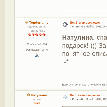
Tenderrainy
Re: Вяжем зверюшек
Администратор
«
Ответ #1 :
Май 02, 2011, 06:
Подмастерье
Натулина
, сп
подарок! ))) З
Сообщений: 614
Репутация: +28/-0
понятное опис
:-*
Если руки золотые, то не важно, из 
Натулина
Re: Вяжем зверюшек
Ученик
«
Ответ #2 :
Май 03, 2011, 10: