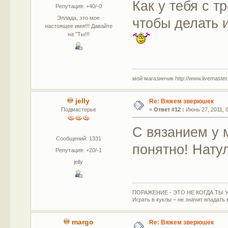
Как у тебя с 
Репутация: +40/-0
Эллада, это мое
чтобы делать 
настоящее имя!!! Давайте
на "Ты!!!
мой магазинчик http://www.livemaster.r
jelly
Re: Вяжем зверюшек
Подмастерье
«
Ответ #12 :
Июнь 27, 2011, 0
С вязанием у м
Сообщений: 1331
понятно! Нату
Репутация: +20/-1
jelly
ПОРАЖЕНИЕ - ЭТО НЕ КОГДА ТЫ У
Играть в куклы – не значит впадать 
margo
Re: Вяжем зверюшек