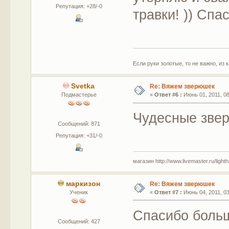
Репутация: +28/-0
травки! )) Спа
Если руки золотые, то не важно, из 
Svetka
Re: Вяжем зверюшек
Подмастерье
«
Ответ #6 :
Июнь 01, 2011, 08
Чудесные звер
Сообщений: 871
Репутация: +31/-0
магазин http://www.livemaster.ru/light
маркизон
Re: Вяжем зверюшек
Ученик
«
Ответ #7 :
Июнь 04, 2011, 03
Спасибо боль
Сообщений: 427