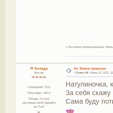
«
Последнее редактирование: Июнь 
Эллада
Re: Вяжем зверюшек
Мастер
«
Ответ #9 :
Июнь 23, 2011, 11
Натулиночка, к
Сообщений: 1512
За себя скажу
Репутация: +40/-0
Эллада, это мое
Сама буду поти
настоящее имя!!! Давайте
на "Ты!!!