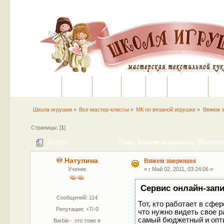
Начало
Помощь
На сайт
Поиск
Вход
Регистрация
Школа игрушки
»
Все мастер-классы
»
МК по вязаной игрушке
»
Вяжем 
Страницы: [
1
]
Автор
Тема: Вяжем зверюшек (Прочита
Натулина
Вяжем зверюшек
Ученик
«
:
Май 02, 2011, 03:24:06 »
Сервис онлайн-запи
Сообщений: 114
Тот, кто работает в сфе
Репутация: +7/-0
что нужно видеть свое р
самый бюджетный и опт
Barbie - это тоже я