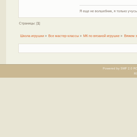
Я еще не волшебник, я только учусь.
Страницы: [
1
]
Школа игрушки
»
Все мастер-классы
»
МК по вязаной игрушке
»
Вяжем 
Powered by SMF 2.0 RC
R