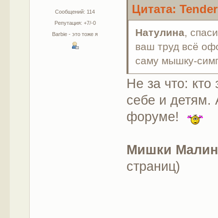
Цитата: Tenderr
Сообщений: 114
Репутация: +7/-0
Натулина
, спас
Barbie - это тоже я
ваш труд всё оф
саму мышку-симп
Не за что: кто
себе и детям.
форуме!
Мишки Малинк
страниц)