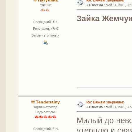
Натулина
Re: Вяжем зверюшек
Ученик
«
Ответ #4 :
Май 14, 2011, 08:
Зайка Жемчу
Сообщений: 114
Репутация: +7/-0
Barbie - это тоже я
Tenderrainy
Re: Вяжем зверюшек
Администратор
«
Ответ #5 :
Май 14, 2011, 08:
Подмастерье
Милый до нево
утерплю и сва
Сообщений: 614