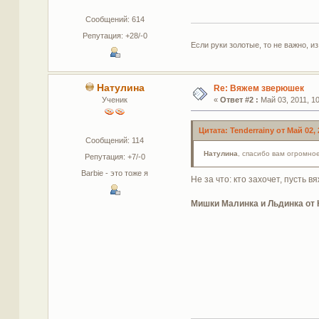
Сообщений: 614
Репутация: +28/-0
Если руки золотые, то не важно, из
Натулина
Re: Вяжем зверюшек
Ученик
«
Ответ #2 :
Май 03, 2011, 10
Цитата: Tenderrainy от Май 02, 
Сообщений: 114
Натулина
, спасибо вам огромное
Репутация: +7/-0
Barbie - это тоже я
Не за что: кто захочет, пусть
Мишки Малинка и Льдинка от