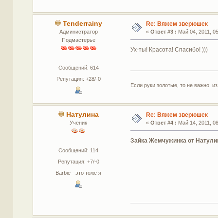
Tenderrainy
Re: Вяжем зверюшек
Администратор
«
Ответ #3 :
Май 04, 2011, 05
Подмастерье
Ух-ты! Красота! Спасибо! )))
Сообщений: 614
Репутация: +28/-0
Если руки золотые, то не важно, из
Натулина
Re: Вяжем зверюшек
Ученик
«
Ответ #4 :
Май 14, 2011, 08
Зайка Жемчужинка от Натул
Сообщений: 114
Репутация: +7/-0
Barbie - это тоже я