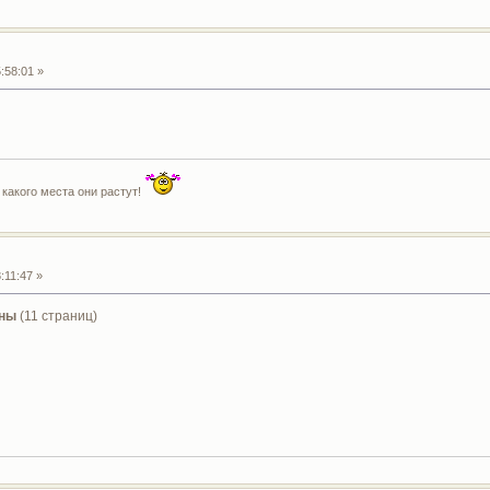
:58:01 »
 какого места они растут!
:11:47 »
ины
(11 страниц)