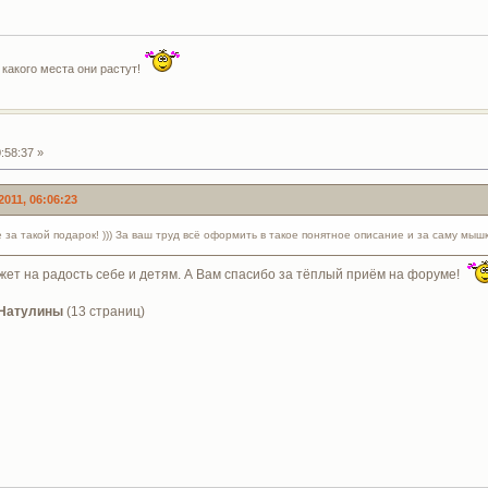
 какого места они растут!
:58:37 »
2011, 06:06:23
 за такой подарок! ))) За ваш труд всё оформить в такое понятное описание и за саму мышк
 вяжет на радость себе и детям. А Вам спасибо за тёплый приём на форуме!
 Натулины
(13 страниц)