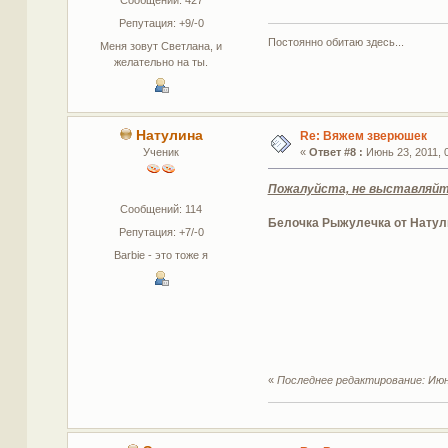
Сообщений: 427
Репутация: +9/-0
Постоянно обитаю здесь...
Меня зовут Светлана, и
желательно на ты.
Натулина
Re: Вяжем зверюшек
Ученик
«
Ответ #8 :
Июнь 23, 2011, 0
Пожалуйста, не выставляйте 
Сообщений: 114
Белочка Рыжулечка от Нату
Репутация: +7/-0
Barbie - это тоже я
«
Последнее редактирование: Июнь