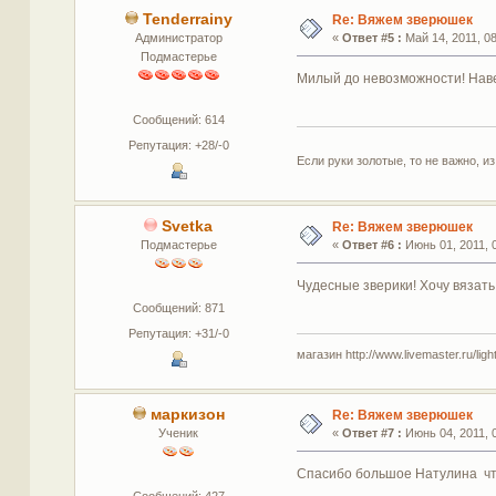
Tenderrainy
Re: Вяжем зверюшек
Администратор
«
Ответ #5 :
Май 14, 2011, 08
Подмастерье
Милый до невозможности! Навер
Сообщений: 614
Репутация: +28/-0
Если руки золотые, то не важно, из
Svetka
Re: Вяжем зверюшек
Подмастерье
«
Ответ #6 :
Июнь 01, 2011, 0
Чудесные зверики! Хочу вязать
Сообщений: 871
Репутация: +31/-0
магазин http://www.livemaster.ru/lig
маркизон
Re: Вяжем зверюшек
Ученик
«
Ответ #7 :
Июнь 04, 2011, 0
Спасибо большое Натулина что