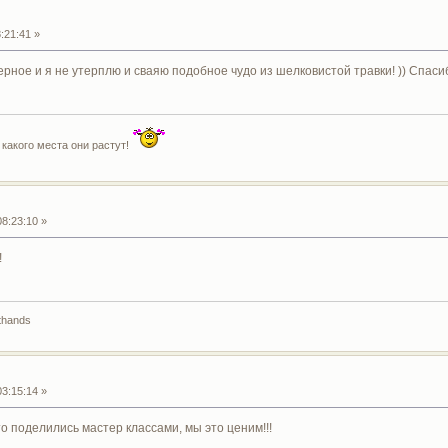
:21:41 »
ное и я не утерплю и сваяю подобное чудо из шелковистой травки! )) Спасиб
 какого места они растут!
8:23:10 »
!
hthands
3:15:14 »
 поделились мастер классами, мы это ценим!!!