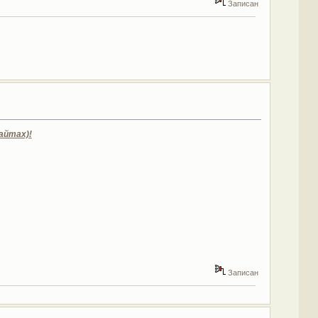
Записан
айтах)!
Записан