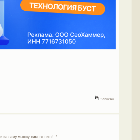
Записан
 и за саму мышку-симпатюлю! :-*