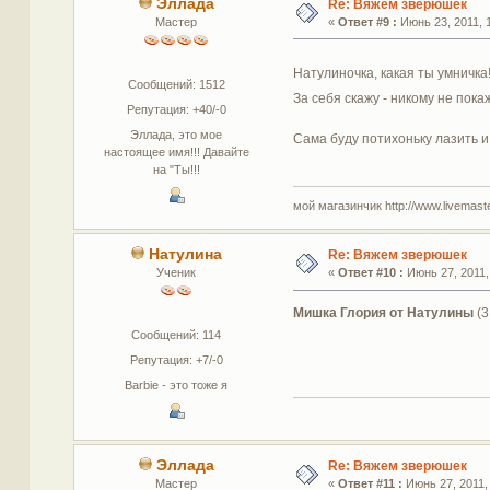
Эллада
Re: Вяжем зверюшек
Мастер
«
Ответ #9 :
Июнь 23, 2011, 1
Натулиночка, какая ты умничка!
Сообщений: 1512
За себя скажу - никому не пока
Репутация: +40/-0
Эллада, это мое
Сама буду потихоньку лазить и
настоящее имя!!! Давайте
на "Ты!!!
мой магазинчик http://www.livemaster
Натулина
Re: Вяжем зверюшек
Ученик
«
Ответ #10 :
Июнь 27, 2011, 
Мишка Глория от Натулины
(3
Сообщений: 114
Репутация: +7/-0
Barbie - это тоже я
Эллада
Re: Вяжем зверюшек
Мастер
«
Ответ #11 :
Июнь 27, 2011, 