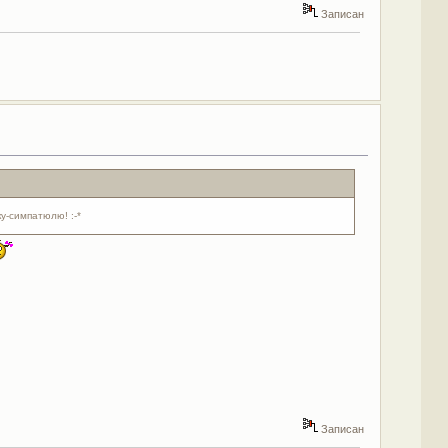
Записан
у-симпатюлю! :-*
Записан