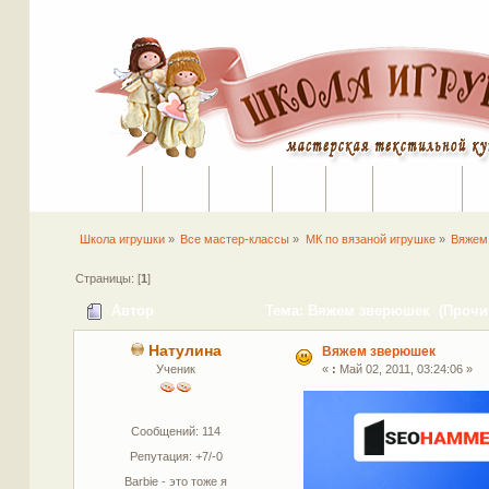
Начало
Помощь
На сайт
Поиск
Вход
Регистрация
Школа игрушки
»
Все мастер-классы
»
МК по вязаной игрушке
»
Вяжем
Страницы: [
1
]
Автор
Тема: Вяжем зверюшек (Прочит
Натулина
Вяжем зверюшек
Ученик
«
:
Май 02, 2011, 03:24:06 »
Сообщений: 114
Репутация: +7/-0
Barbie - это тоже я