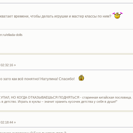
 хватает времени, чтобы делать игрушки и мастер классы по ним?
.ru/ellada-dolls
02:32:16 »
но зато как всё понятно! Натулина! Спасибо!
УПАЛ, НО КОГДА ОТКАЗЫВАЕШЬСЯ ПОДНЯТЬСЯ - старинная китайская пословица.
 в детство. Играть в куклы – значит хранить кусочек детства у себя в душе!"
02:18:44 »