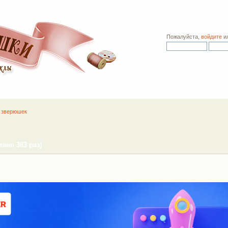
Пожалуйста,
войдите
и
 зверюшек
ано 383 раз)