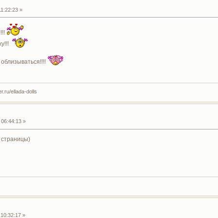
1:22:23 »
!!!
жу!!!
 облизываться!!!!
.ru/ellada-dolls
06:44:13 »
 страницы)
10:32:17 »