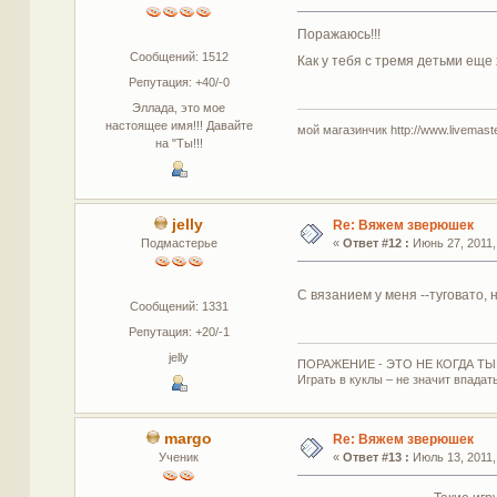
Поражаюсь!!!
Сообщений: 1512
Как у тебя с тремя детьми еще
Репутация: +40/-0
Эллада, это мое
настоящее имя!!! Давайте
мой магазинчик http://www.livemaster
на "Ты!!!
jelly
Re: Вяжем зверюшек
Подмастерье
«
Ответ #12 :
Июнь 27, 2011, 
С вязанием у меня --туговато, 
Сообщений: 1331
Репутация: +20/-1
jelly
ПОРАЖЕНИЕ - ЭТО НЕ КОГДА ТЫ 
Играть в куклы – не значит впадать
margo
Re: Вяжем зверюшек
Ученик
«
Ответ #13 :
Июль 13, 2011, 