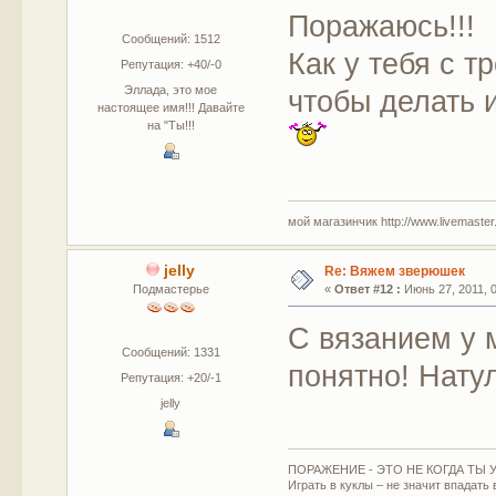
Поражаюсь!!!
Сообщений: 1512
Как у тебя с 
Репутация: +40/-0
Эллада, это мое
чтобы делать 
настоящее имя!!! Давайте
на "Ты!!!
мой магазинчик http://www.livemaster.r
jelly
Re: Вяжем зверюшек
Подмастерье
«
Ответ #12 :
Июнь 27, 2011, 0
С вязанием у м
Сообщений: 1331
понятно! Нату
Репутация: +20/-1
jelly
ПОРАЖЕНИЕ - ЭТО НЕ КОГДА ТЫ У
Играть в куклы – не значит впадать 