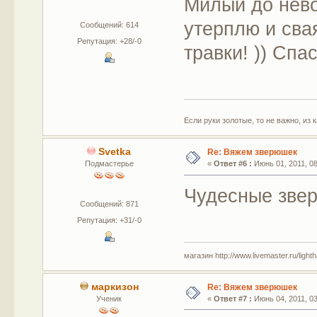
Милый до нево
утерплю и сва
Сообщений: 614
Репутация: +28/-0
травки! )) Спа
Если руки золотые, то не важно, из 
Svetka
Re: Вяжем зверюшек
Подмастерье
«
Ответ #6 :
Июнь 01, 2011, 08
Чудесные звер
Сообщений: 871
Репутация: +31/-0
магазин http://www.livemaster.ru/light
маркизон
Re: Вяжем зверюшек
Ученик
«
Ответ #7 :
Июнь 04, 2011, 03