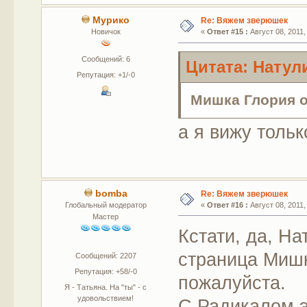
Мурико
Re: Вяжем зверюшек
Новичок
«
Ответ #15 :
Август 08, 2011,
Сообщений: 6
Цитата: Натули
Репутация: +1/-0
Мишка Глория 
а я вижу тольк
bomba
Re: Вяжем зверюшек
Глобальный модератор
«
Ответ #16 :
Август 08, 2011,
Мастер
Кстати, да, На
страница Мишк
Сообщений: 2207
Репутация: +58/-0
пожалуйста.
Я - Татьяна. На "ты" - с
удовольствием!
С Радикалом э