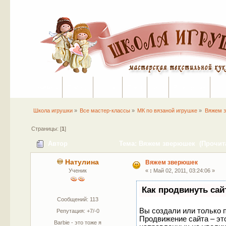
Начало
Помощь
На сайт
Поиск
Вход
Регистрация
Школа игрушки
»
Все мастер-классы
»
МК по вязаной игрушке
»
Вяжем 
Страницы: [
1
]
Автор
Тема: Вяжем зверюшек (Прочита
Натулина
Вяжем зверюшек
Ученик
«
:
Май 02, 2011, 03:24:06 »
Как продвинуть сай
Сообщений: 113
Вы создали или только п
Репутация: +7/-0
Продвижение сайта – эт
Barbie - это тоже я