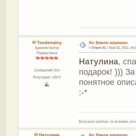
Tenderrainy
Re: Вяжем зверюшек
Администратор
«
Ответ #1 :
Май 02, 2011, 06:
Подмастерье
Натулина
, сп
подарок! ))) З
Сообщений: 614
Репутация: +28/-0
понятное опис
:-*
Если руки золотые, то не важно, из 
Натулина
Re: Вяжем зверюшек