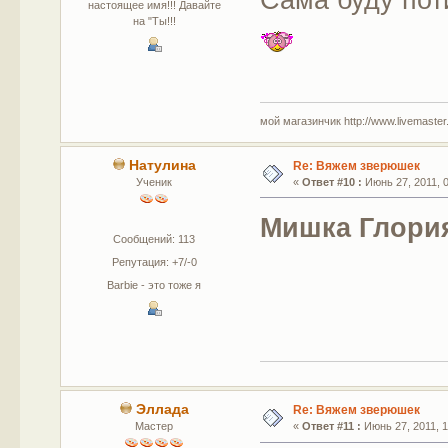
Сама буду поти
настоящее имя!!! Давайте
на "Ты!!!
мой магазинчик http://www.livemaster.r
Натулина
Re: Вяжем зверюшек
Ученик
«
Ответ #10 :
Июнь 27, 2011, 0
Мишка Глори
Сообщений: 113
Репутация: +7/-0
Barbie - это тоже я
Эллада
Re: Вяжем зверюшек
Мастер
«
Ответ #11 :
Июнь 27, 2011, 1