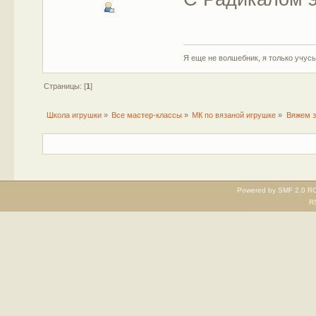
Я еще не волшебник, я только учусь.
Страницы: [
1
]
Школа игрушки
»
Все мастер-классы
»
МК по вязаной игрушке
»
Вяжем 
Powered by SMF 2.0 RC
R