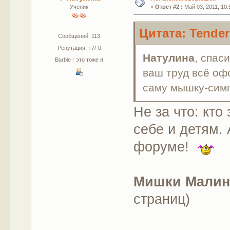
Ученик
«
Ответ #2 :
Май 03, 2011, 10:
Цитата: Tenderr
Сообщений: 113
Репутация: +7/-0
Натулина
, спас
Barbie - это тоже я
ваш труд всё оф
саму мышку-симп
Не за что: кто
себе и детям.
форуме!
Мишки Малинк
страниц)