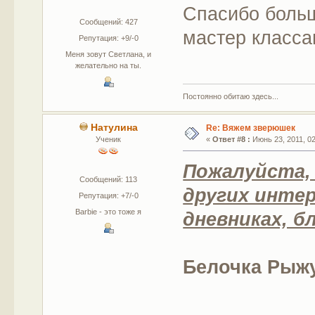
Спасибо боль
Сообщений: 427
мастер класса
Репутация: +9/-0
Меня зовут Светлана, и
желательно на ты.
Постоянно обитаю здесь...
Натулина
Re: Вяжем зверюшек
Ученик
«
Ответ #8 :
Июнь 23, 2011, 02
Пожалуйста,
Сообщений: 113
других интер
Репутация: +7/-0
Barbie - это тоже я
дневниках, бл
Белочка Рыжу