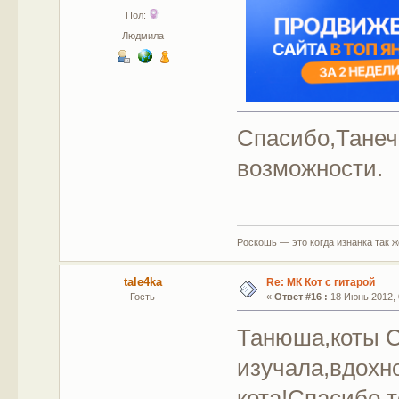
Пол:
Людмила
Спасибо,Танеч
возможности.
Роскошь — это когда изнанка так 
tale4ka
Re: МК Кот с гитарой
Гость
«
Ответ #16 :
18 Июнь 2012, 
Танюша,коты 
изучала,вдохно
кота!Спасибо т