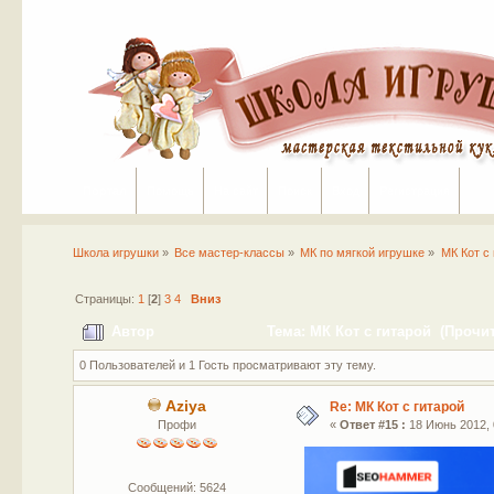
Портал
Помощь
На сайт
Поиск
Вход
Регистрация
Школа игрушки
»
Все мастер-классы
»
МК по мягкой игрушке
»
МК Кот с
Страницы:
1
[
2
]
3
4
Вниз
Автор
Тема: МК Кот с гитарой (Прочит
0 Пользователей и 1 Гость просматривают эту тему.
Aziya
Re: МК Кот с гитарой
Профи
«
Ответ #15 :
18 Июнь 2012, 
Сообщений: 5624