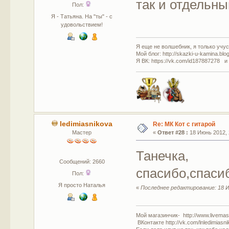
так и отдельны
Пол:
Я - Татьяна. На "ты" - с
удовольствием!
Я еще не волшебник, я только учусь
Мой блог: http://skazki-u-kamina.blo
Я ВК: https://vk.com/id187887278 и
ledimiasnikova
Re: МК Кот с гитарой
Мастер
«
Ответ #28 :
18 Июнь 2012, 
Танечка,
Сообщений: 2660
спасибо,спасиб
Пол:
Я просто Наталья
«
Последнее редактирование: 18 И
Мой магазинчик- http://www.livemast
ВКонтакте http://vk.com/lnledimiasn