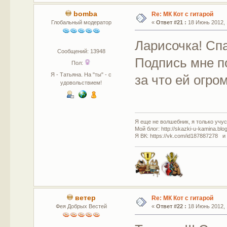
bomba
Re: МК Кот с гитарой
Глобальный модератор
«
Ответ #21 :
18 Июнь 2012, 
Ларисочка! Сп
Сообщений: 13948
Подпись мне п
Пол:
Я - Татьяна. На "ты" - с
за что ей огро
удовольствием!
Я еще не волшебник, я только учусь
Мой блог: http://skazki-u-kamina.blo
Я ВК: https://vk.com/id187887278 и
ветер
Re: МК Кот с гитарой
Фея Добрых Вестей
«
Ответ #22 :
18 Июнь 2012, 