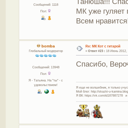
Танюша!!! Спас
Сообщений: 1118
МК уже гуляет 
Пол:
Всем нравится!!
bomba
Re: МК Кот с гитарой
Глобальный модератор
«
Ответ #23 :
18 Июнь 2012, 
Спасибо, Веро
Сообщений: 13948
Пол:
Я - Татьяна. На "ты" - с
удовольствием!
Я еще не волшебник, я только учусь
Мой блог: http://skazki-u-kamina.blo
Я ВК: https://vk.com/id187887278 и