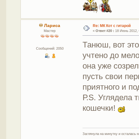
Лариса
Re: МК Кот с гитарой
Мастер
«
Ответ #20 :
18 Июнь 2012, 
Танюш, вот это
Сообщений: 2050
учтено до мело
она уже созрел
пусть свои пер
приятного и по
Р.S. Углядела
кошечки!
Заглянула на минутку и осталась 