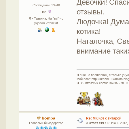
Девочки! Спас
Сообщений: 13948
отзывы.
Пол:
Я - Татьяна. На "ты" - с
Людочка! Думаю
удовольствием!
котика!
Наталочка, Све
внимание таки
Я еще не волшебник, я только учусь
Мой блог: http://skazki-u-kamina.blo
Я ВК: https://vk.com/id187887278 и
bomba
Re: МК Кот с гитарой
Глобальный модератор
«
Ответ #19 :
18 Июнь 2012, 