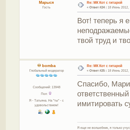
Марыся
Re: МК Кот с гитарой
Гость
«
Ответ #24 :
18 Июнь 2012, 
Вот! теперь я 
неподражаемые
твой труд и тво
bomba
Re: МК Кот с гитарой
Глобальный модератор
«
Ответ #25 :
18 Июнь 2012, 
Спасибо, Мари
Сообщений: 13948
ответственны
Пол:
Я - Татьяна. На "ты" - с
имитировать с
удовольствием!
Я еще не волшебник, я только учусь