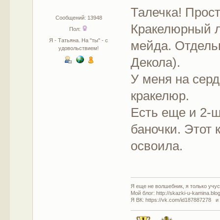
Талечка! Прост
Сообщений: 13948
Кракелюрный л
Пол:
Я - Татьяна. На "ты" - с
мейда. Отдельн
удовольствием!
Декола).
У меня на сер
кракелюр.
Есть еще и 2-ш
баночки. Этот 
освоила.
Я еще не волшебник, я только учусь
Мой блог: http://skazki-u-kamina.blo
Я ВК: https://vk.com/id187887278 и