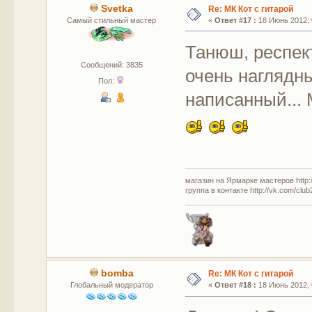
Svetka
Re: МК Кот с гитарой
Самый стильный мастер
«
Ответ #17 :
18 Июнь 2012, 
Танюш, респек
Сообщений: 3835
очень наглядн
Пол:
написанный... 
магазин на Ярмарке мастеров http://
группа в контакте http://vk.com/clu
bomba
Re: МК Кот с гитарой
Глобальный модератор
«
Ответ #18 :
18 Июнь 2012, 