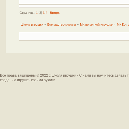
Страницы:
1
[
2
]
3
4
Вверх
Школа игрушки
»
Все мастер-классы
»
МК по мягкой игрушке
»
МК Кот 
Все права защищены © 2022 :: Школа игрушки - С нами вы научитесь делать 
созданию игрушек своими руками.