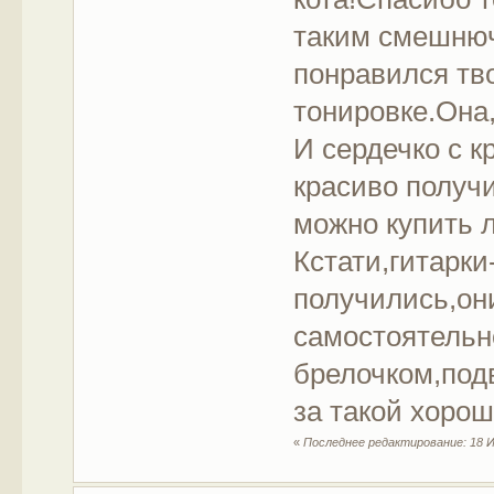
таким смешнюч
понравился тво
тонировке.Она
И сердечко с 
красиво получ
можно купить 
Кстати,гитарки
получились,он
самостоятель
брелочком,под
за такой хоро
«
Последнее редактирование: 18 Ию