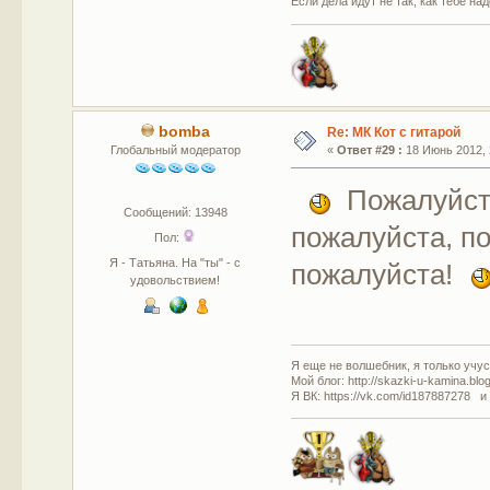
Если дела идут не так, как тебе на
bomba
Re: МК Кот с гитарой
Глобальный модератор
«
Ответ #29 :
18 Июнь 2012, 
Пожалуйста
Сообщений: 13948
пожалуйста, п
Пол:
Я - Татьяна. На "ты" - с
пожалуйста!
удовольствием!
Я еще не волшебник, я только учусь
Мой блог: http://skazki-u-kamina.blo
Я ВК: https://vk.com/id187887278 и