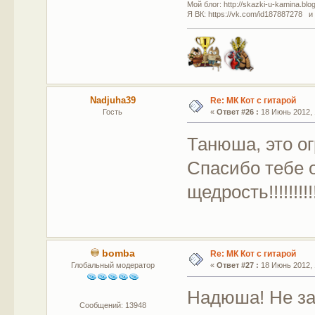
Мой блог: http://skazki-u-kamina.blo
Я ВК: https://vk.com/id187887278 и
Nadjuha39
Re: МК Кот с гитарой
Гость
«
Ответ #26 :
18 Июнь 2012, 
Танюша, это огр
Спасибо тебе 
щедрость!!!!!!!!!!
bomba
Re: МК Кот с гитарой
Глобальный модератор
«
Ответ #27 :
18 Июнь 2012, 
Надюша! Не за
Сообщений: 13948