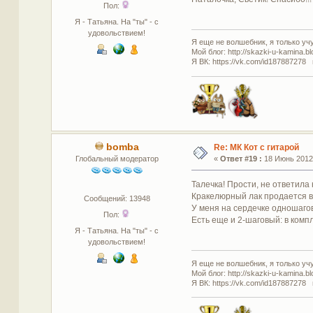
Пол:
Я - Татьяна. На "ты" - с
удовольствием!
Я еще не волшебник, я только учус
Мой блог: http://skazki-u-kamina.b
Я ВК: https://vk.com/id187887278 
bomba
Re: МК Кот с гитарой
Глобальный модератор
«
Ответ #19 :
18 Июнь 2012,
Талечка! Прости, не ответила 
Кракелюрный лак продается в 
Сообщений: 13948
У меня на сердечке одношаго
Пол:
Есть еще и 2-шаговый: в компл
Я - Татьяна. На "ты" - с
удовольствием!
Я еще не волшебник, я только учус
Мой блог: http://skazki-u-kamina.b
Я ВК: https://vk.com/id187887278 