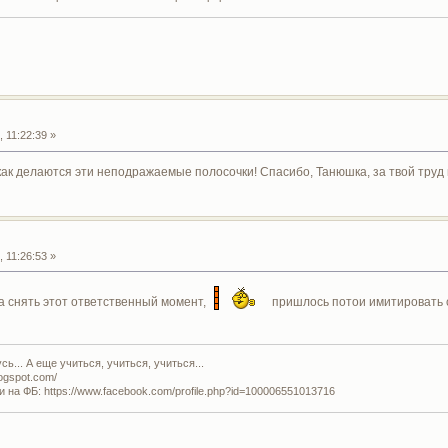
 11:22:39 »
 как делаются эти неподражаемые полосочки! Спасибо, Танюшка, за твой труд и
 11:26:53 »
 снять этот ответственный момент,
пришлось потои имитировать с
ь... А еще учиться, учиться, учиться...
logspot.com/
и на ФБ: https://www.facebook.com/profile.php?id=100006551013716