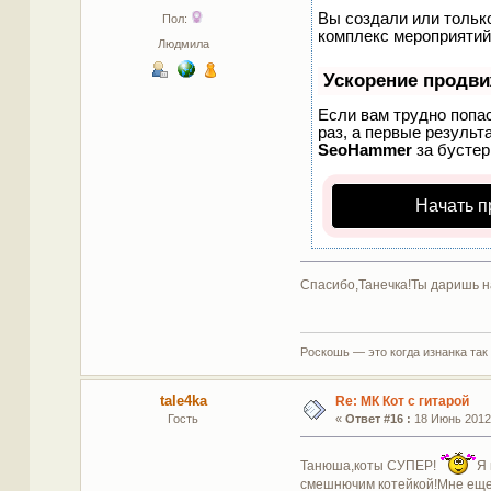
Вы создали или только
Пол:
комплекс мероприятий
Людмила
Ускорение продв
Если вам трудно попа
раз, а первые результ
SeoHammer
за бусте
Начать п
Спасибо,Танечка!Ты даришь н
Роскошь — это когда изнанка так
tale4ka
Re: МК Кот с гитарой
Гость
«
Ответ #16 :
18 Июнь 2012,
Танюша,коты СУПЕР!
Я 
смешнючим котейкой!Мне еще 