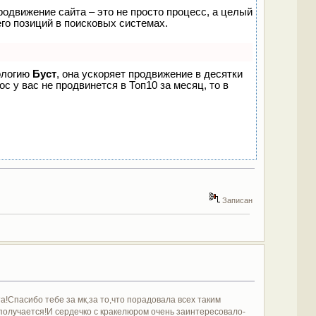
родвижение сайта – это не просто процесс, а целый
го позиций в поисковых системах.
нологию
Буст
, она ускоряет продвижение в десятки
с у вас не продвинется в Топ10 за месяц, то в
Записан
та!Спасибо тебе за мк,за то,что порадовала всех таким
получается!И сердечко с кракелюром очень заинтересовало-