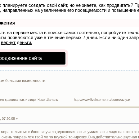
 планируете создать свой сайт, но не знаете, как продвигать? П
, направленных на увеличение его посещаемости и повышение е
ижения
сть на первые места в поиске самостоятельно, попробуйте тех
аты появляются уже в течение первых 7 дней. Если ни один запро
р
вернут деньги.
родвижение сайта
ам большие возможности.
 же красива, как и лицо. Коко Шанель http://www.liveinternet.ru/users/aziya/
 07:20:08 »
вчера только мк в блоге изучала,вдохновлялась и умилялась глядя на этого ко
очень понравился твой мк по вкусной тонировке.Она,действительно,вкусная 