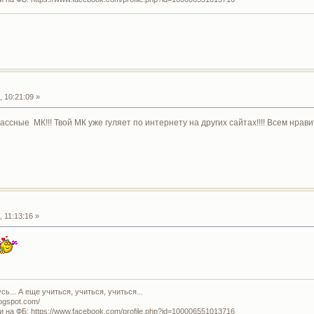
 10:21:09 »
ссные МК!!! Твой МК уже гуляет по интернету на других сайтах!!!! Всем нравитс
 11:13:16 »
ь... А еще учиться, учиться, учиться...
logspot.com/
и на ФБ: https://www.facebook.com/profile.php?id=100006551013716