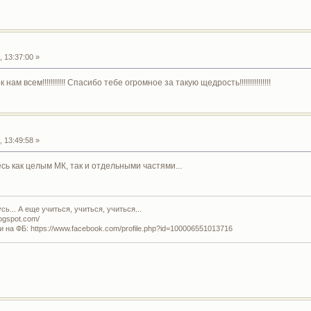
 13:37:00 »
м всем!!!!!!!!!!! Спасибо тебе огромное за такую щедрость!!!!!!!!!!!!!!!
 13:49:58 »
сь как целым МК, так и отдельными частями...
ь... А еще учиться, учиться, учиться...
logspot.com/
и на ФБ: https://www.facebook.com/profile.php?id=100006551013716