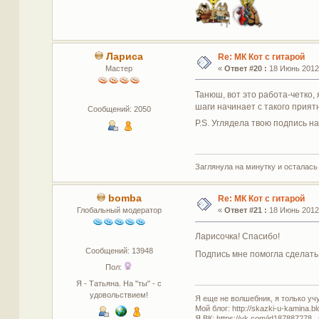
Лариса
Re: МК Кот с гитарой
Мастер
«
Ответ #20 :
18 Июнь 2012,
Танюш, вот это работа-четко, 
шаги начинает с такого прият
Сообщений: 2050
Р.S. Углядела твою подпись н
Заглянула на минутку и осталась
bomba
Re: МК Кот с гитарой
Глобальный модератор
«
Ответ #21 :
18 Июнь 2012,
Ларисочка! Спасибо!
Сообщений: 13948
Подпись мне помогла сделать 
Пол:
Я - Татьяна. На "ты" - с
удовольствием!
Я еще не волшебник, я только учус
Мой блог: http://skazki-u-kamina.b
Я ВК: https://vk.com/id187887278 