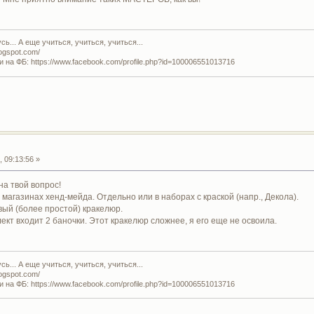
ь... А еще учиться, учиться, учиться...
logspot.com/
и на ФБ: https://www.facebook.com/profile.php?id=100006551013716
 09:13:56 »
на твой вопрос!
магазинах хенд-мейда. Отдельно или в наборах с краской (напр., Декола).
вый (более простой) кракелюр.
ект входит 2 баночки. Этот кракелюр сложнее, я его еще не освоила.
ь... А еще учиться, учиться, учиться...
logspot.com/
и на ФБ: https://www.facebook.com/profile.php?id=100006551013716