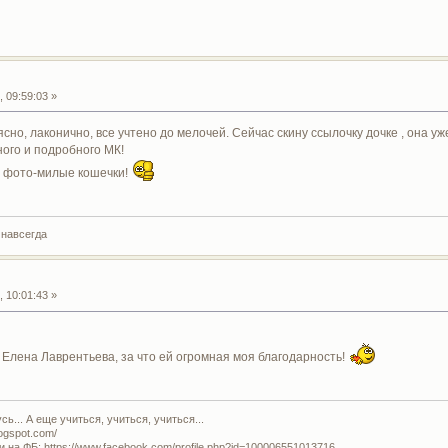
 09:59:03 »
ясно, лаконично, все учтено до мелочей. Сейчас скину ссылочку дочке , она 
ного и подробного МК!
а фото-милые кошечки!
 навсегда
 10:01:43 »
Елена Лаврентьева, за что ей огромная моя благодарность!
ь... А еще учиться, учиться, учиться...
logspot.com/
и на ФБ: https://www.facebook.com/profile.php?id=100006551013716