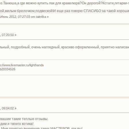
о.Танюша,а где можно купить лак для кракелюра?Он дорогой?Кстати,гитарки-т
кой,милым брелочком,подвеской!И еще раз говорю СПАСИБО за такой хорош
юнь 2012, 07:27:03 от tale4ka
»
 07:20:50 »
ьный, подробный, очень наглядный, красиво оформленный, приятно написанны
//www.livemaster.ru/lighthands
lub20334526
 09:04:02 »
 вашие такие теплые отзывы.
дим и твоего котика!
! Мне приятно внимание таких МАСТЕРОВ, как вы!