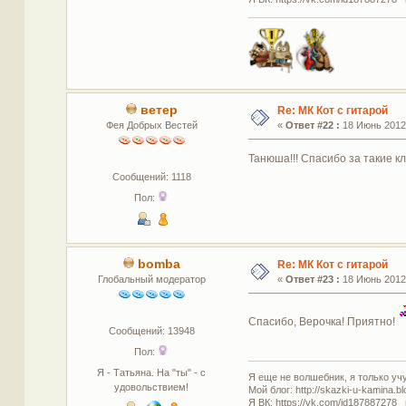
ветер
Re: МК Кот с гитарой
Фея Добрых Вестей
«
Ответ #22 :
18 Июнь 2012,
Танюша!!! Спасибо за такие кла
Сообщений: 1118
Пол:
bomba
Re: МК Кот с гитарой
Глобальный модератор
«
Ответ #23 :
18 Июнь 2012,
Спасибо, Верочка! Приятно!
Сообщений: 13948
Пол:
Я - Татьяна. На "ты" - с
Я еще не волшебник, я только учус
удовольствием!
Мой блог: http://skazki-u-kamina.b
Я ВК: https://vk.com/id187887278 