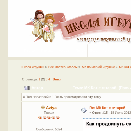
Портал
Помощь
На сайт
Поиск
Вход
Регистрация
Школа игрушки
»
Все мастер-классы
»
МК по мягкой игрушке
»
МК Кот 
Страницы:
1
[
2
]
3
4
Вниз
Автор
Тема: МК Кот с гитарой (Прочи
0 Пользователей и 1 Гость просматривают эту тему.
Aziya
Re: МК Кот с гитарой
Профи
«
Ответ #15 :
18 Июнь 2012,
Как продвинуть с
Сообщений: 5624