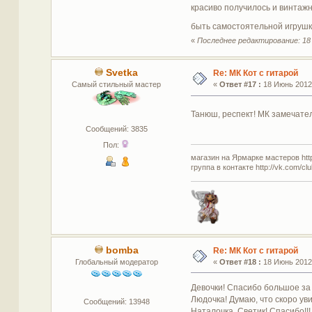
красиво получилось и винтажн
быть самостоятельной игруш
«
Последнее редактирование: 18 И
Svetka
Re: МК Кот с гитарой
Самый стильный мастер
«
Ответ #17 :
18 Июнь 2012,
Танюш, респект! МК замечател
Сообщений: 3835
Пол:
магазин на Ярмарке мастеров http:
группа в контакте http://vk.com/c
bomba
Re: МК Кот с гитарой
Глобальный модератор
«
Ответ #18 :
18 Июнь 2012,
Девочки! Спасибо большое за
Людочка! Думаю, что скоро уви
Сообщений: 13948
Наталочка, Светик! Спасибо!!