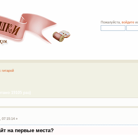
Пожалуйста,
войдите
и
с гитарой
тано 19105 раз)
 07:15:14 »
айт на первые места?