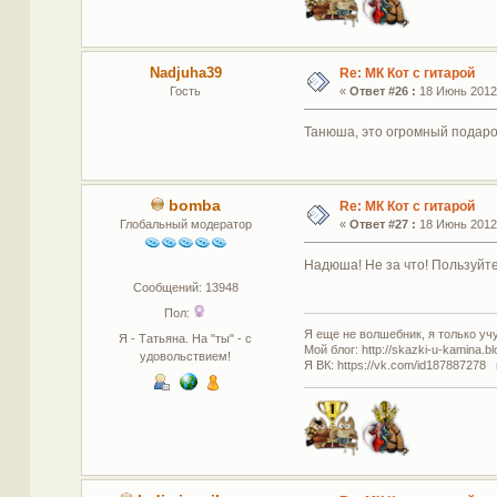
Nadjuha39
Re: МК Кот с гитарой
Гость
«
Ответ #26 :
18 Июнь 2012,
Танюша, это огромный подарок на
bomba
Re: МК Кот с гитарой
Глобальный модератор
«
Ответ #27 :
18 Июнь 2012,
Надюша! Не за что! Пользуйте
Сообщений: 13948
Пол:
Я еще не волшебник, я только учус
Я - Татьяна. На "ты" - с
Мой блог: http://skazki-u-kamina.b
удовольствием!
Я ВК: https://vk.com/id187887278 