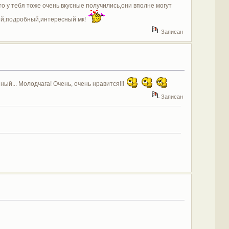
о у тебя тоже очень вкусные получились,они вполне могут
ий,подробный,интересный мк!
Записан
й... Молодчага! Очень, очень нравится!!!
Записан