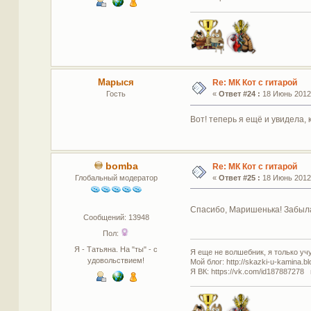
Марыся
Re: МК Кот с гитарой
Гость
«
Ответ #24 :
18 Июнь 2012,
Вот! теперь я ещё и увидела,
bomba
Re: МК Кот с гитарой
Глобальный модератор
«
Ответ #25 :
18 Июнь 2012,
Спасибо, Маришенька! Забыла
Сообщений: 13948
Пол:
Я - Татьяна. На "ты" - с
Я еще не волшебник, я только учус
удовольствием!
Мой блог: http://skazki-u-kamina.b
Я ВК: https://vk.com/id187887278 