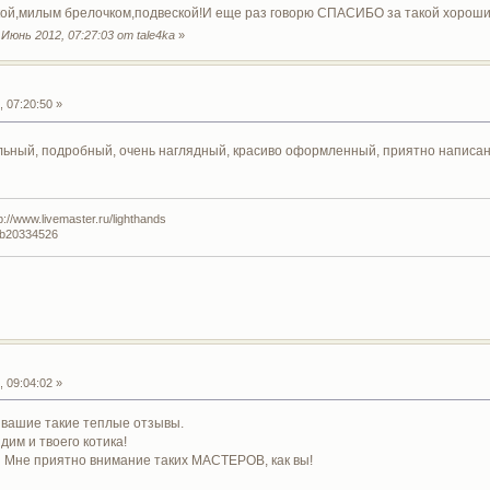
кой,милым брелочком,подвеской!И еще раз говорю СПАСИБО за такой хорош
юнь 2012, 07:27:03 от tale4ka
»
 07:20:50 »
ьный, подробный, очень наглядный, красиво оформленный, приятно написанны
//www.livemaster.ru/lighthands
lub20334526
 09:04:02 »
 вашие такие теплые отзывы.
дим и твоего котика!
! Мне приятно внимание таких МАСТЕРОВ, как вы!