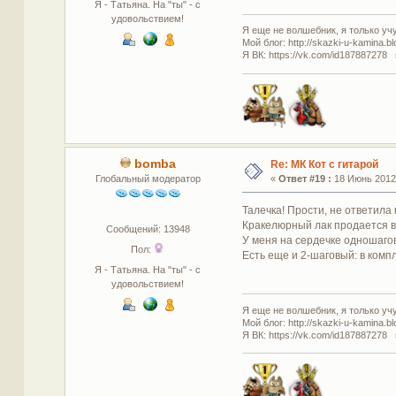
Я - Татьяна. На "ты" - с
удовольствием!
Я еще не волшебник, я только учус
Мой блог: http://skazki-u-kamina.b
Я ВК: https://vk.com/id187887278 
bomba
Re: МК Кот с гитарой
Глобальный модератор
«
Ответ #19 :
18 Июнь 2012,
Талечка! Прости, не ответила 
Кракелюрный лак продается в 
Сообщений: 13948
У меня на сердечке одношаго
Пол:
Есть еще и 2-шаговый: в компл
Я - Татьяна. На "ты" - с
удовольствием!
Я еще не волшебник, я только учус
Мой блог: http://skazki-u-kamina.b
Я ВК: https://vk.com/id187887278 