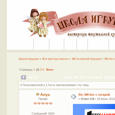
Портал
Помощь
На сайт
Поиск
Вход
Регистрация
Школа игрушки
»
Все мастер-классы
»
МК по мягкой игрушке
»
МК Кот 
Страницы:
1
[
2
]
3
4
Вниз
Автор
Тема: МК Кот с гитарой (Прочи
0 Пользователей и 1 Гость просматривают эту тему.
Aziya
Re: МК Кот с гитарой
Профи
«
Ответ #15 :
18 Июнь 2012,
Сообщений: 5624