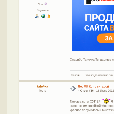
Пол:
Людмила
Спасибо,Танечка!Ты даришь н
Роскошь — это когда изнанка так
tale4ka
Re: МК Кот с гитарой
Гость
«
Ответ #16 :
18 Июнь 2012,
Танюша,коты СУПЕР!
Я 
смешнючим котейкой!Мне еще 
красиво получилось и винтажн