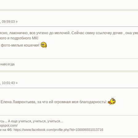
 09:59:03 »
ясно, лаконично, все учтено до мелочей. Сейчас скину ссылочку дочке , она 
ного и подробного МК!
а фото-милые кошечки!
 навсегда
 10:01:43 »
Елена Лаврентьева, за что ей огромная моя благодарность!
ь... А еще учиться, учиться, учиться...
logspot.com/
и на ФБ: https://www.facebook.com/profile.php?id=100006551013716