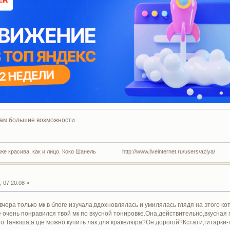
ам большие возможности.
 же красива, как и лицо. Коко Шанель http://www.liveinternet.ru/users/aziya/
 07:20:08 »
вчера только мк в блоге изучала,вдохновлялась и умилялась глядя на этого ко
очень понравился твой мк по вкусной тонировке.Она,действительно,вкусная 
о.Танюша,а где можно купить лак для кракелюра?Он дорогой?Кстати,гитарки-т