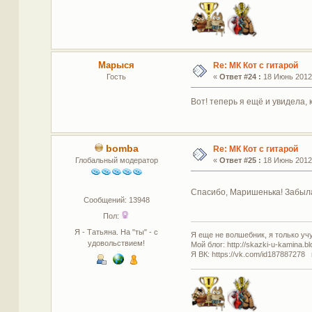
Марыся
Re: МК Кот с гитарой
Гость
«
Ответ #24 :
18 Июнь 2012,
Вот! теперь я ещё и увидела,
bomba
Re: МК Кот с гитарой
Глобальный модератор
«
Ответ #25 :
18 Июнь 2012,
Спасибо, Маришенька! Забыла
Сообщений: 13948
Пол:
Я - Татьяна. На "ты" - с
Я еще не волшебник, я только учус
удовольствием!
Мой блог: http://skazki-u-kamina.b
Я ВК: https://vk.com/id187887278 