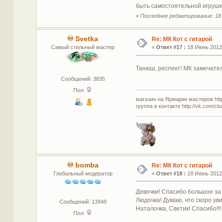
быть самостоятельной игруш
«
Последнее редактирование: 18 И
Svetka
Re: МК Кот с гитарой
Самый стильный мастер
«
Ответ #17 :
18 Июнь 2012,
Танюш, респект! МК замечател
Сообщений: 3835
Пол:
магазин на Ярмарке мастеров http:
группа в контакте http://vk.com/c
bomba
Re: МК Кот с гитарой
Глобальный модератор
«
Ответ #18 :
18 Июнь 2012,
Девочки! Спасибо большое за
Людочка! Думаю, что скоро уви
Сообщений: 13948
Наталочка, Светик! Спасибо!!
Пол: