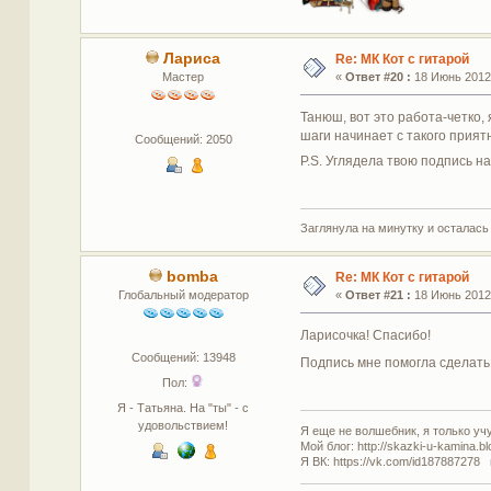
Лариса
Re: МК Кот с гитарой
Мастер
«
Ответ #20 :
18 Июнь 2012,
Танюш, вот это работа-четко, 
шаги начинает с такого прият
Сообщений: 2050
Р.S. Углядела твою подпись н
Заглянула на минутку и осталась
bomba
Re: МК Кот с гитарой
Глобальный модератор
«
Ответ #21 :
18 Июнь 2012,
Ларисочка! Спасибо!
Сообщений: 13948
Подпись мне помогла сделать 
Пол:
Я - Татьяна. На "ты" - с
удовольствием!
Я еще не волшебник, я только учус
Мой блог: http://skazki-u-kamina.b
Я ВК: https://vk.com/id187887278 