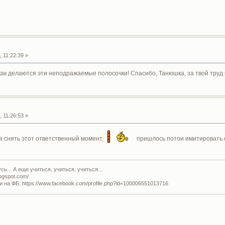
 11:22:39 »
 как делаются эти неподражаемые полосочки! Спасибо, Танюшка, за твой труд и
 11:26:53 »
 снять этот ответственный момент,
пришлось потои имитировать с
ь... А еще учиться, учиться, учиться...
logspot.com/
и на ФБ: https://www.facebook.com/profile.php?id=100006551013716