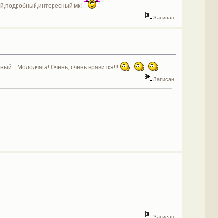
ий,подробный,интересный мк!
Записан
й... Молодчага! Очень, очень нравится!!!
Записан
Записан