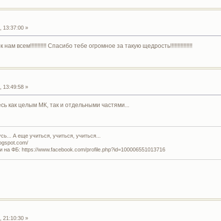
 13:37:00 »
м всем!!!!!!!!!!! Спасибо тебе огромное за такую щедрость!!!!!!!!!!!!!!!
 13:49:58 »
сь как целым МК, так и отдельными частями...
ь... А еще учиться, учиться, учиться...
logspot.com/
и на ФБ: https://www.facebook.com/profile.php?id=100006551013716
 21:10:30 »