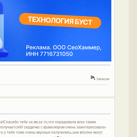
Записан
та!Спасибо тебе за мк,за то,что порадовала всех таким
получается!И сердечко с кракелюром очень заинтересовало-
о у тебя тоже очень вкусные получились,они вполне могут