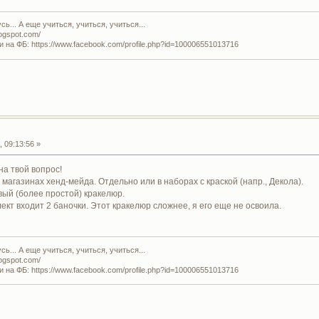
ь... А еще учиться, учиться, учиться...
logspot.com/
и на ФБ: https://www.facebook.com/profile.php?id=100006551013716
 09:13:56 »
на твой вопрос!
магазинах хенд-мейда. Отдельно или в наборах с краской (напр., Декола).
вый (более простой) кракелюр.
ект входит 2 баночки. Этот кракелюр сложнее, я его еще не освоила.
ь... А еще учиться, учиться, учиться...
logspot.com/
и на ФБ: https://www.facebook.com/profile.php?id=100006551013716