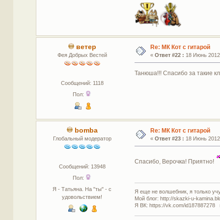
ветер
Re: МК Кот с гитарой
Фея Добрых Вестей
«
Ответ #22 :
18 Июнь 2012,
Танюша!!! Спасибо за такие кла
Сообщений: 1118
Пол:
bomba
Re: МК Кот с гитарой
Глобальный модератор
«
Ответ #23 :
18 Июнь 2012,
Спасибо, Верочка! Приятно!
Сообщений: 13948
Пол:
Я - Татьяна. На "ты" - с
Я еще не волшебник, я только учус
удовольствием!
Мой блог: http://skazki-u-kamina.b
Я ВК: https://vk.com/id187887278 