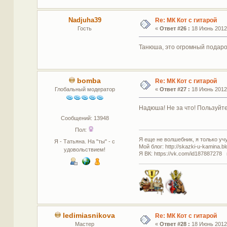
Nadjuha39
Re: МК Кот с гитарой
Гость
«
Ответ #26 :
18 Июнь 2012,
Танюша, это огромный подарок на
bomba
Re: МК Кот с гитарой
Глобальный модератор
«
Ответ #27 :
18 Июнь 2012,
Надюша! Не за что! Пользуйте
Сообщений: 13948
Пол:
Я еще не волшебник, я только учус
Я - Татьяна. На "ты" - с
Мой блог: http://skazki-u-kamina.b
удовольствием!
Я ВК: https://vk.com/id187887278 
ledimiasnikova
Re: МК Кот с гитарой
Мастер
«
Ответ #28 :
18 Июнь 2012,