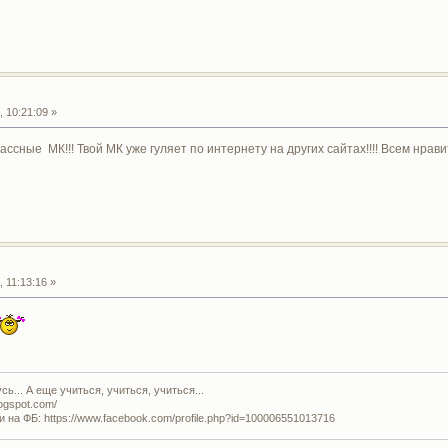
 10:21:09 »
ссные МК!!! Твой МК уже гуляет по интернету на других сайтах!!!! Всем нравитс
 11:13:16 »
ь... А еще учиться, учиться, учиться...
logspot.com/
и на ФБ: https://www.facebook.com/profile.php?id=100006551013716