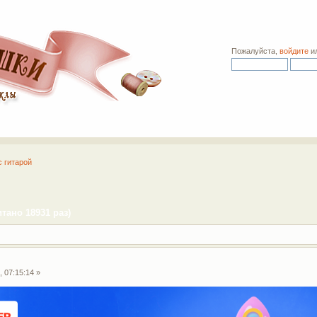
Пожалуйста,
войдите
и
с гитарой
тано 18931 раз)
 07:15:14 »