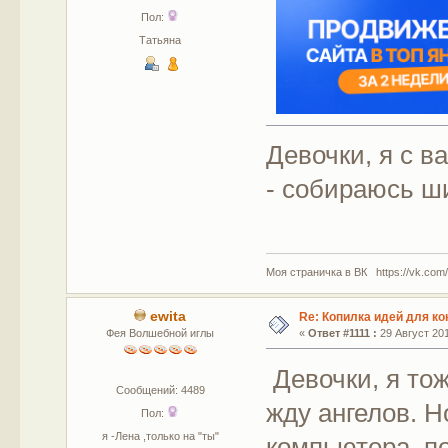
Пол:
Татьяна
Девочки, я с 
- собираюсь ш
Моя страничка в ВК https://vk.com/
ewita
Re: Копилка идей для ко
Фея Волшебной иглы
«
Ответ #1111 :
29 Август 201
Девочки, я то
Сообщений: 4489
жду ангелов. Н
Пол:
я -Лена ,только на "ты"
компьютера, п