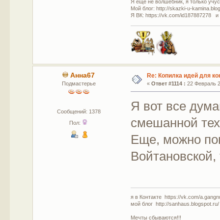
Я еще не волшебник, я только учусь
Мой блог: http://skazki-u-kamina.blo
Я ВК: https://vk.com/id187887278 и
Анна67
Re: Копилка идей для ко
Подмастерье
«
Ответ #1114 :
22 Февраль 20
Я вот все дум
Сообщений: 1378
смешанной тех
Пол:
Еще, можно по
Войтановской,
я в Контакте https://vk.com/a.gangn
мой блог http://sanhaus.blogspot.ru/
Мечты сбываются!!!