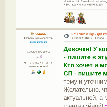
Мой блог: http://skazki-u-kamina.blo
Я ВК: https://vk.com/id187887278 и
bomba
Re: Копилка идей для ко
Глобальный модератор
«
Ответ #1113 :
21 Февраль 20
Девочки! У ко
Сообщений: 13942
- пишите в эту
Пол:
Я - Татьяна. На "ты" - с
Кто хочет и 
удовольствием!
СП - пишите м
тему и уточни
Желательно, ч
актуальной, а
фантазийной!