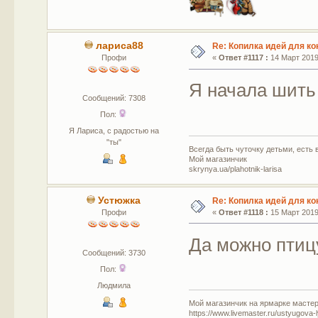
лариса88
Re: Копилка идей для ко
Профи
«
Ответ #1117 :
14 Март 2019,
Я начала шить 
Сообщений: 7308
Пол:
Я Лариса, с радостью на
"ты"
Всегда быть чуточку детьми, есть в
Мой магазинчик
skrynya.ua/plahotnik-larisa
Устюжка
Re: Копилка идей для ко
Профи
«
Ответ #1118 :
15 Март 2019,
Да можно птиц
Сообщений: 3730
Пол:
Людмила
Мой магазинчик на ярмарке мастер
https://www.livemaster.ru/ustyugova-