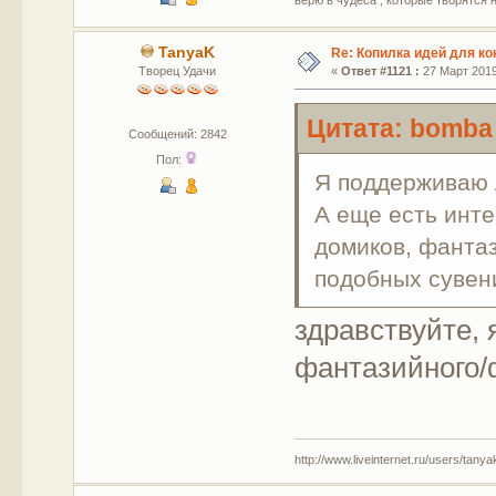
TanyaK
Re: Копилка идей для ко
Творец Удачи
«
Ответ #1121 :
27 Март 2019,
Цитата: bomba 
Сообщений: 2842
Пол:
Я поддерживаю
А еще есть инт
домиков, фантаз
подобных сувен
здравствуйте,
фантазийного/
http://www.liveinternet.ru/users/tany