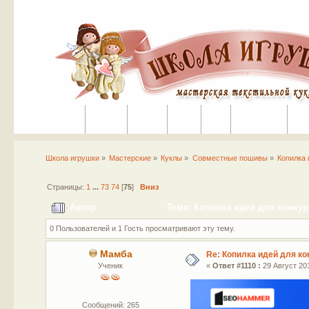
Портал
Помощь
На сайт
Поиск
Вход
Регистрация
Школа игрушки
»
Мастерские
»
Куклы
»
Совместные пошивы
»
Копилка 
Страницы:
1
...
73
74
[
75
]
Вниз
Автор
Тема: Копилка идей для конкур
0 Пользователей и 1 Гость просматривают эту тему.
Мамба
Re: Копилка идей для ко
Ученик
«
Ответ #1110 :
29 Август 201
Сообщений: 265