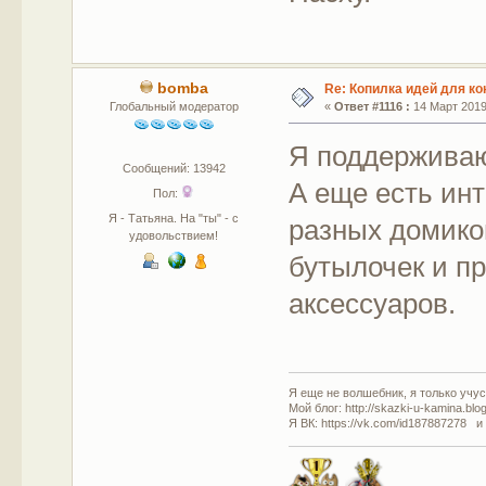
bomba
Re: Копилка идей для ко
Глобальный модератор
«
Ответ #1116 :
14 Март 2019,
Я поддержива
Сообщений: 13942
А еще есть ин
Пол:
Я - Татьяна. На "ты" - с
разных домико
удовольствием!
бутылочек и пр
аксессуаров.
Я еще не волшебник, я только учусь
Мой блог: http://skazki-u-kamina.blo
Я ВК: https://vk.com/id187887278 и