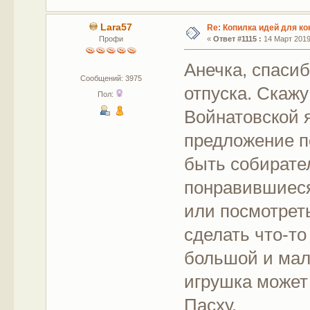
Lara57
Re: Копилка идей для ко
Профи
«
Ответ #1115 :
14 Март 2019,
Анечка, спасиб
Сообщений: 3975
отпуска. Скажу
Пол:
Войнатовской я
предложение п
быть собирате
понравившиеся
или посмотрет
сделать что-т
большой и мал
игрушка может
Пасху.