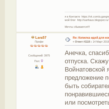
я в Контакте https://vk.com/a.gangn
мой блог http://sanhaus.blogspot.ru/
Мечты сбываются!!!
Lara57
Re: Копилка идей для ко
Профи
«
Ответ #1115 :
14 Март 2019,
Анечка, спасиб
Сообщений: 3975
отпуска. Скажу
Пол:
Войнатовской я
предложение п
быть собирате
понравившиеся
или посмотрет