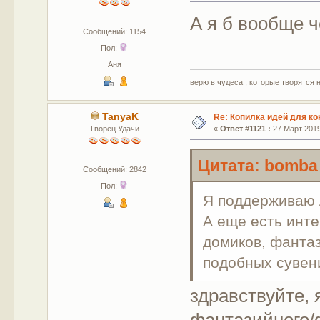
А я б вообще 
Сообщений: 1154
Пол:
Аня
верю в чудеса , которые творятся 
TanyaK
Re: Копилка идей для ко
Творец Удачи
«
Ответ #1121 :
27 Март 2019,
Цитата: bomba 
Сообщений: 2842
Пол:
Я поддерживаю
А еще есть инт
домиков, фантаз
подобных сувен
здравствуйте,
фантазийного/