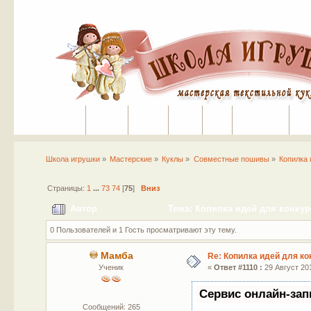
Портал
Помощь
На сайт
Поиск
Вход
Регистрация
Школа игрушки
»
Мастерские
»
Куклы
»
Совместные пошивы
»
Копилка 
Страницы:
1
...
73
74
[
75
]
Вниз
Автор
Тема: Копилка идей для конкур
0 Пользователей и 1 Гость просматривают эту тему.
Мамба
Re: Копилка идей для ко
Ученик
«
Ответ #1110 :
29 Август 201
Сервис онлайн-зап
Сообщений: 265