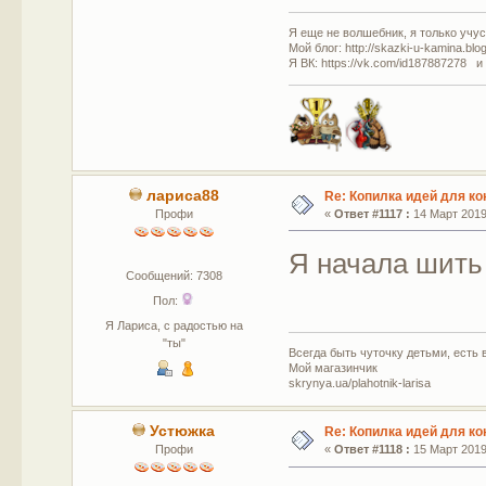
Я еще не волшебник, я только учусь
Мой блог: http://skazki-u-kamina.blo
Я ВК: https://vk.com/id187887278 и
лариса88
Re: Копилка идей для ко
Профи
«
Ответ #1117 :
14 Март 2019,
Я начала шить 
Сообщений: 7308
Пол:
Я Лариса, с радостью на
"ты"
Всегда быть чуточку детьми, есть в
Мой магазинчик
skrynya.ua/plahotnik-larisa
Устюжка
Re: Копилка идей для ко
Профи
«
Ответ #1118 :
15 Март 2019,