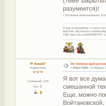
(теме закрытых
разумеется)!
«
Последнее редактирование: 22 Ф
Я еще не волшебник, я только учусь
Мой блог: http://skazki-u-kamina.blo
Я ВК: https://vk.com/id187887278 и
Анна67
Re: Копилка идей для ко
Подмастерье
«
Ответ #1114 :
22 Февраль 20
Я вот все дум
Сообщений: 1378
смешанной тех
Пол:
Еще, можно по
Войтановской,