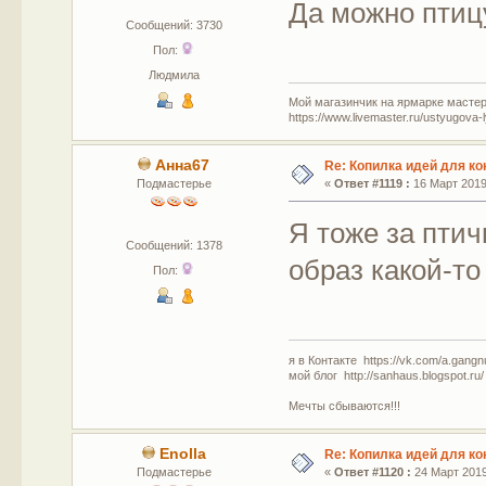
Да можно птиц
Сообщений: 3730
Пол:
Людмила
Мой магазинчик на ярмарке мастер
https://www.livemaster.ru/ustyugova-
Анна67
Re: Копилка идей для ко
Подмастерье
«
Ответ #1119 :
16 Март 2019,
Я тоже за птич
Сообщений: 1378
образ какой-т
Пол:
я в Контакте https://vk.com/a.gangn
мой блог http://sanhaus.blogspot.ru/
Мечты сбываются!!!
Enolla
Re: Копилка идей для ко
Подмастерье
«
Ответ #1120 :
24 Март 2019,