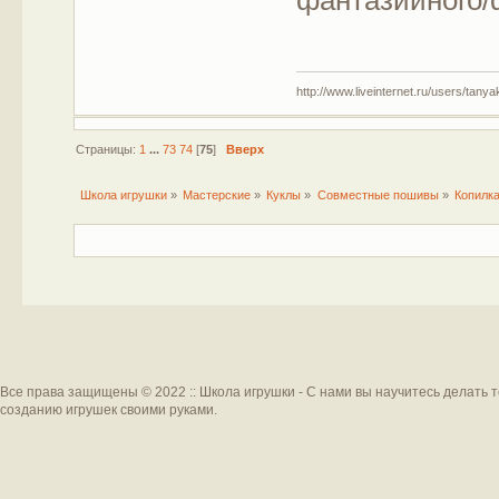
http://www.liveinternet.ru/users/tany
Страницы:
1
...
73
74
[
75
]
Вверх
Школа игрушки
»
Мастерские
»
Куклы
»
Совместные пошивы
»
Копилка
Все права защищены © 2022 :: Школа игрушки - С нами вы научитесь делать 
созданию игрушек своими руками.