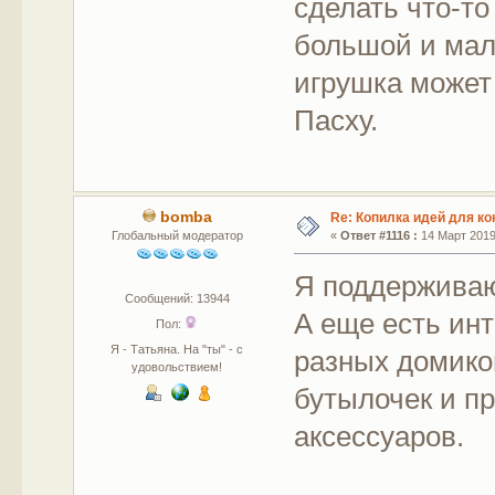
сделать что-т
большой и мал
игрушка может
Пасху.
bomba
Re: Копилка идей для ко
Глобальный модератор
«
Ответ #1116 :
14 Март 2019,
Я поддержива
Сообщений: 13944
А еще есть ин
Пол:
Я - Татьяна. На "ты" - с
разных домико
удовольствием!
бутылочек и пр
аксессуаров.