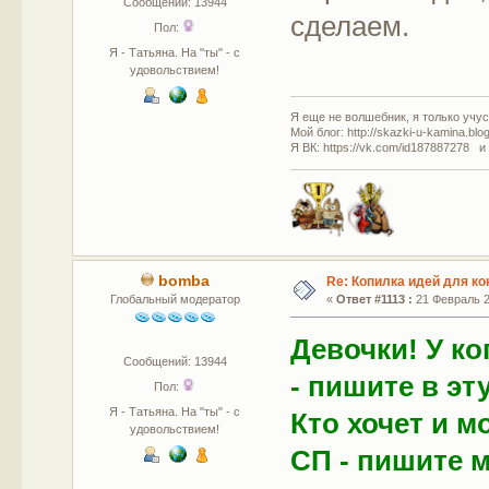
Сообщений: 13944
сделаем.
Пол:
Я - Татьяна. На "ты" - с
удовольствием!
Я еще не волшебник, я только учусь
Мой блог: http://skazki-u-kamina.blo
Я ВК: https://vk.com/id187887278 и
bomba
Re: Копилка идей для ко
Глобальный модератор
«
Ответ #1113 :
21 Февраль 20
Девочки! У ко
Сообщений: 13944
- пишите в эту
Пол:
Я - Татьяна. На "ты" - с
Кто хочет и 
удовольствием!
СП - пишите м