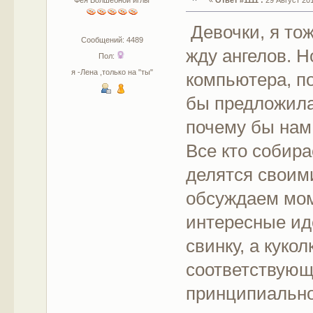
Фея Волшебной иглы
«
Ответ #1111 :
29 Август 201
Девочки, я то
Сообщений: 4489
жду ангелов. Н
Пол:
я -Лена ,только на "ты"
компьютера, п
бы предложила
почему бы нам
Все кто собир
делятся своим
обсуждаем моме
интересные ид
свинку, а куко
соответствующ
принципиально 