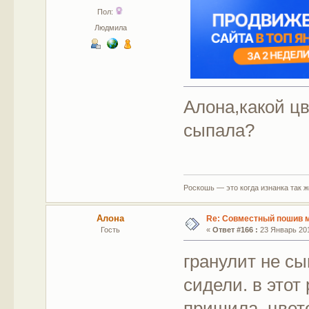
Пол:
Людмила
Алона,какой цв
сыпала?
Роскошь — это когда изнанка так 
Алона
Re: Совместный пошив 
Гость
«
Ответ #166 :
23 Январь 201
гранулит не сы
сидели. в этот
пришила. цвет