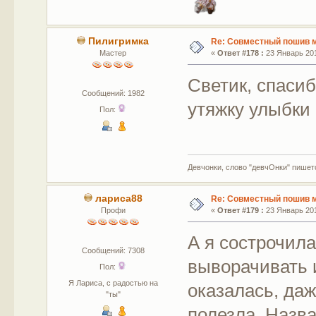
Пилигримка
Re: Совместный пошив 
Мастер
«
Ответ #178 :
23 Январь 201
Светик, спасиб
Сообщений: 1982
утяжку улыбки
Пол:
Девчонки, слово "девчОнки" пишетс
лариса88
Re: Совместный пошив 
Профи
«
Ответ #179 :
23 Январь 201
А я сострочил
Сообщений: 7308
выворачивать 
Пол:
Я Лариса, с радостью на
оказалась, даж
"ты"
полезла. Назва