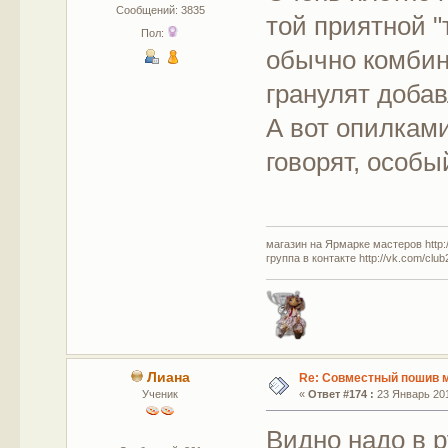
Сообщений: 3835
той приятной "
Пол:
обычно комбин
гранулят добав
А вот опилками
говорят, особы
магазин на Ярмарке мастеров http://
группа в контакте http://vk.com/clu
Лиана
Re: Совместный пошив 
Ученик
«
Ответ #174 :
23 Январь 201
Видно надо в р