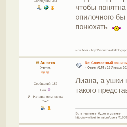
Сообщений: 361
чтобы понятна 
опилочного бы 
понюхать
мой блог - http://lianncha-doll.blogsp
Анютка
Re: Совместный пошив 
Ученик
«
Ответ #175 :
23 Январь 201
Лиана, а ушки
Сообщений: 152
такого предст
Пол:
Я - Наташа, со мною на
"ты"
Есть терпенье, будет и уменье!
http://www.liveinternet.ru/users/4165