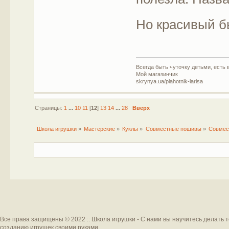
Но красивый б
Всегда быть чуточку детьми, есть в
Мой магазинчик
skrynya.ua/plahotnik-larisa
Страницы:
1
...
10
11
[
12
]
13
14
...
28
Вверх
Школа игрушки
»
Мастерские
»
Куклы
»
Совместные пошивы
»
Совмес
Все права защищены © 2022 :: Школа игрушки - С нами вы научитесь делать 
созданию игрушек своими руками.