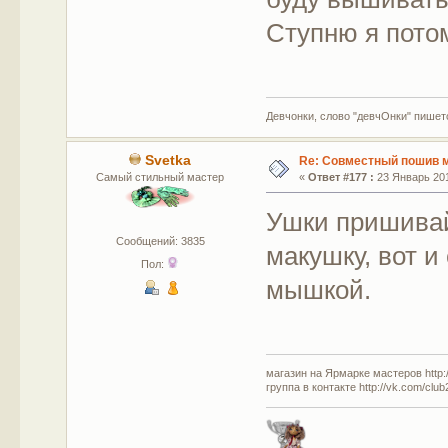
Ступню я пото
Девчонки, слово "девчОнки" пишетс
Svetka
Re: Совместный пошив 
Самый стильный мастер
«
Ответ #177 :
23 Январь 201
Ушки пришивай
Сообщений: 3835
макушку, вот и
Пол:
мышкой.
магазин на Ярмарке мастеров http://
группа в контакте http://vk.com/clu