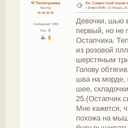
Пилигримка
Re: Совместный пошив 
Мастер
«
Ответ #176 :
23 Январь 201
Девочки, шью 
Сообщений: 1982
первый, но не 
Пол:
Остапчика. Те
из розовой пл
шерстяным три
Голову обтяги
шва на морде,
шее, складочки
25.(Остапчик с
Мне кажется, 
похожа на мышк
буду вышивать