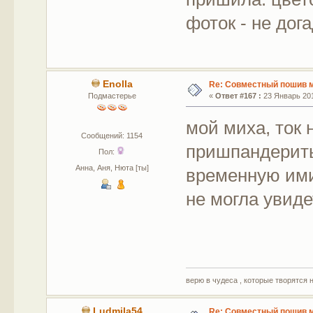
фоток - не дог
Enolla
Re: Совместный пошив 
Подмастерье
«
Ответ #167 :
23 Январь 201
мой миха, ток 
Сообщений: 1154
пришпандерить
Пол:
Анна, Аня, Нюта [ты]
временную ими
не могла увид
верю в чудеса , которые творятся 
Ludmila54
Re: Совместный пошив 