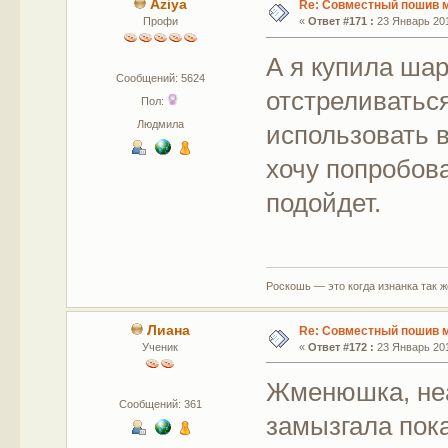
Aziya
Re: Совместный пошив 
Профи
«
Ответ #171 :
23 Январь 201
А я купила ша
Сообщений: 5624
отстреливатьс
Пол:
Людмила
использовать в
хочу попробов
подойдет.
Роскошь — это когда изнанка так 
Лиана
Re: Совместный пошив 
Ученик
«
Ответ #172 :
23 Январь 201
Жменюшка, н
Сообщений: 361
замызгала пока