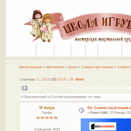
Портал
Помощь
На сайт
Поиск
Вход
Регистрация
Школа игрушки
»
Мастерские
»
Куклы
»
Совместные пошивы
»
Совмест
Страницы:
1
...
10
11
[
12
]
13
14
...
28
Вниз
Автор
Тема: Совместный пошив мишек
0 Пользователей и 2 Гостей просматривают эту тему.
Aziya
Re: Совместный пошив 
Профи
«
Ответ #165 :
23 Январь 201
Сообщений: 5624