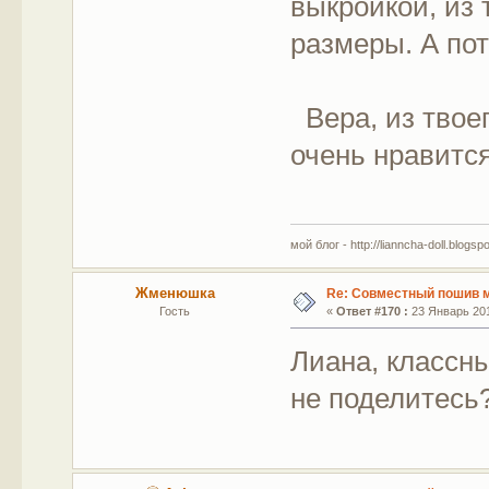
выкройкой, из 
размеры. А по
Вера, из твое
очень нравится
мой блог - http://lianncha-doll.blogsp
Жменюшка
Re: Совместный пошив 
Гость
«
Ответ #170 :
23 Январь 201
Лиана, классн
не поделитесь