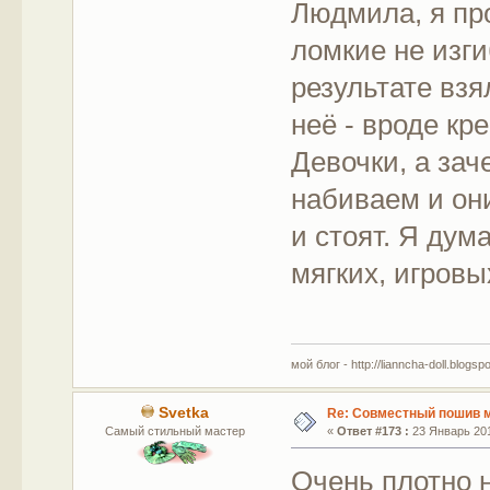
Людмила, я пр
ломкие не изги
результате вз
неё - вроде кр
Девочки, а за
набиваем и он
и стоят. Я дум
мягких, игровы
мой блог - http://lianncha-doll.blogsp
Svetka
Re: Совместный пошив 
Самый стильный мастер
«
Ответ #173 :
23 Январь 201
Очень плотно 