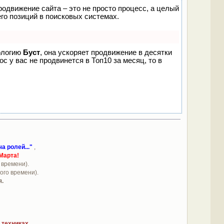
родвижение сайта – это не просто процесс, а целый
го позиций в поисковых системах.
нологию
Буст
, она ускоряет продвижение в десятки
с у вас не продвинется в Топ10 за месяц, то в
ча ролей..."
,
Марта!
 времени).
кого времени).
я.
 техниках
.