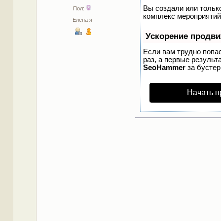
Вы создали или только
Пол:
комплекс мероприятий
Елена я
Ускорение продв
Если вам трудно попа
раз, а первые результ
SeoHammer
за бусте
Начать п