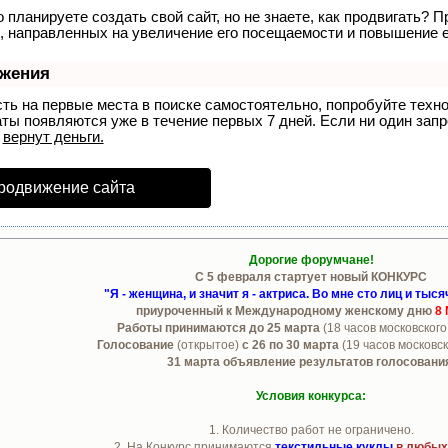
 планируете создать свой сайт, но не знаете, как продвигать? П
, направленных на увеличение его посещаемости и повышение е
ижения
сть на первые места в поиске самостоятельно, попробуйте тех
аты появляются уже в течение первых 7 дней. Если ни один запро
р
вернут деньги.
родвижение сайта
Дорогие форумчане!
С 5 февраля стартует новый КОНКУРС
"Я - женщина, и значит я - актриса. Во мне сто лиц и тыся
приуроченный к Международному женскому дню
8 
Работы принимаются до 25 марта
(18 часов московского
Голосование
(открытое)
с 26 по 30 марта
(19 часов московс
31 марта объявление результатов голосовани
Условия конкурса:
1. Количество работ не ограничено.
2. На Конкурс принимаются
текстильные куклы
в любых