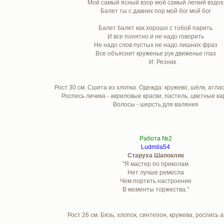
Мой самый ясный взор мой самый легкий вздох
Балет ты с давних пор мой бог мой бог
Балет балет как хорошо с тобой парить
И все понятно и не надо говорить
Не надо слов пустых не надо лишних фраз
Все объяснит круженье рук движенье глаз
И. Резник
Рост 30 см. Сшита из хлопка. Одежда: кружево, шёлк, атла
Роспись личика - акриловые краски, пастель, цветные к
Волосы - шерсть для валяния
Работа №2
Ludmila54
Старуха Шапокляк
"Я мастер по приколам
Нет лучше ремесла
Чем портить настроение
В моменты торжества."
Рост 26 см. Бязь, хлопок, синтепон, кружева, роспись 