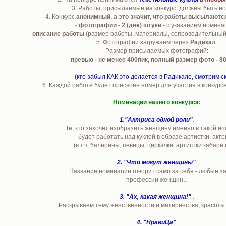
3. Работы, присылаемые на конкурс, должны быть н
4. Конкурс
анонимный, а это значит, что работы высылаютс
-
фотографии - 2 (две) штуки
- с указанием номина
-
описание работы
(размер работы, материалы, сопроводительный 
5. Фотографии загружаем через
Радикал
.
Размер присылаемых фотографий:
превью - не менее 400пик, полный размер фото - 80
(кто забыл КАК это делается в Радикале, смотрим с
6. Каждой работе будет присвоен номер для участия в конкурсе
Номинации нашего конкурса:
1."Актриса одной роли"
.
Те, кто захочет изобразить женщину именно в такой ип
будет работать над куклой в образе артистки, акт
(в т.ч. балерины, певицы, циркачки, артистки кабаре 
2. "Что могут женщины"
.
Название номинации говорит само за себя - любые з
профессии женщин...
3. "Ах, какая женщина!"
.
Раскрываем тему женственности и материнства, красоты и
4. "НравиЦа"
.