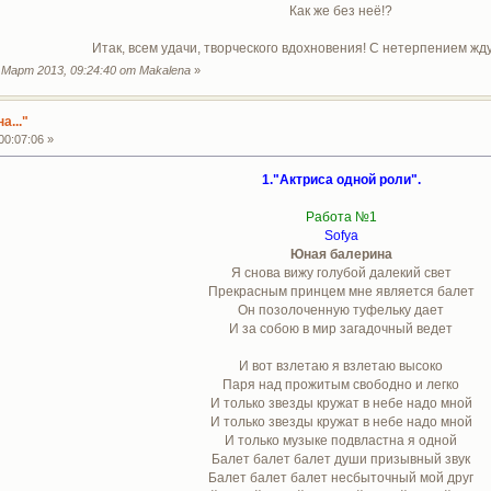
Как же без неё!?
Итак, всем удачи, творческого вдохновения! С нетерпением жду
Март 2013, 09:24:40 от Makalena
»
а..."
00:07:06 »
1."Актриса одной роли".
Работа №1
Sofya
Юная балерина
Я снова вижу голубой далекий свет
Прекрасным принцем мне является балет
Он позолоченную туфельку дает
И за собою в мир загадочный ведет
И вот взлетаю я взлетаю высоко
Паря над прожитым свободно и легко
И только звезды кружат в небе надо мной
И только звезды кружат в небе надо мной
И только музыке подвластна я одной
Балет балет балет души призывный звук
Балет балет балет несбыточный мой друг