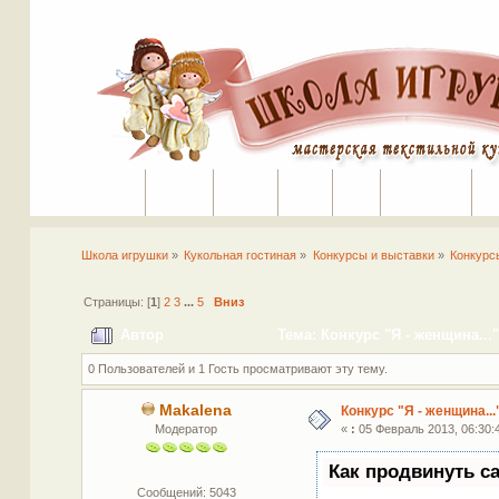
Портал
Помощь
На сайт
Поиск
Вход
Регистрация
Школа игрушки
»
Кукольная гостиная
»
Конкурсы и выставки
»
Конкурс
Страницы: [
1
]
2
3
...
5
Вниз
Автор
Тема: Конкурс "Я - женщина...
0 Пользователей и 1 Гость просматривают эту тему.
Makalena
Конкурс "Я - женщина...
Модератор
«
:
05 Февраль 2013, 06:30:
Как продвинуть с
Сообщений: 5043