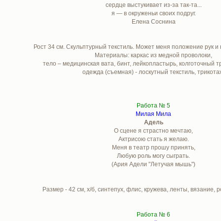
сердце выстукивает из-за так-та...
я — в окруженьи своих подруг.
Елена Соснина
Рост 34 см. Скульптурный текстиль. Может меня положение рук и н
Материалы: каркас из медной проволоки,
тело – медицинская вата, бинт, лейкопластырь, колготочный т
одежда (съемная) - лоскутный текстиль, трикота
Работа № 5
Милая Мила
Адель
О сцене я страстно мечтаю,
Актрисою стать я желаю.
Меня в театр прошу принять,
Любую роль могу сыграть.
(Ария Адели "Летучая мышь")
Размер - 42 см, х/б, синтепух, флис, кружева, ленты, вязание,
Работа № 6