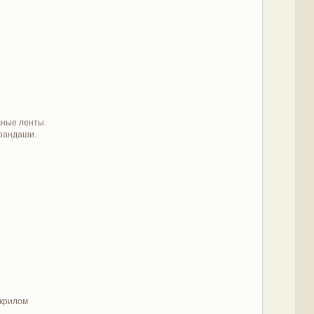
сные ленты.
арандаши.
акрилом