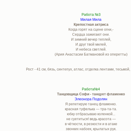
Работа №3
Милая Мила
Крепостная актриса
Когда горят на сцене огни,-
Сердца зажигают они.
И зимний вечер теплей,
И друг твой милей,
И небеса светлей.
(Ария Анастасии Батмановой из оперетты)
Рост - 41 см, бязь, синтепух, атлас, отделка лентами, тесьмой
Работа№4
Танцовщица Софи - танцует фламенко
Элеонора Подолян
Я репетирую танец фламенко.
красная туфелька — тра-та-та.
юбку отбрасываю коленкой...
не суетиться! ведь красота —
в чёткости, в резкости и в атаке
звонких набоек, крылатых рук.