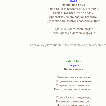
ewita
Червонная дама
К ней тянутся восторженные взгляды.
Всегда кружится кто-то рядом.
Прельстясь её природной красотой,
Душевной тонкостью, словесною игрой
О да, она играет очень мудро.
Переиграть её довольно трудно.
Рост 40 см.,материалы: бязь, холофайбер, текстиль, на
Работа № 7
maryana
Лесная мавка
Хоть не мавка я лесная-
В цепкой памяти навечно
Сохранились птичьи стаи,
Елки , шишки , летний вечер.
Пряный запах медуницы,
И лукошки с земляникой...
Мне бы заново родиться,