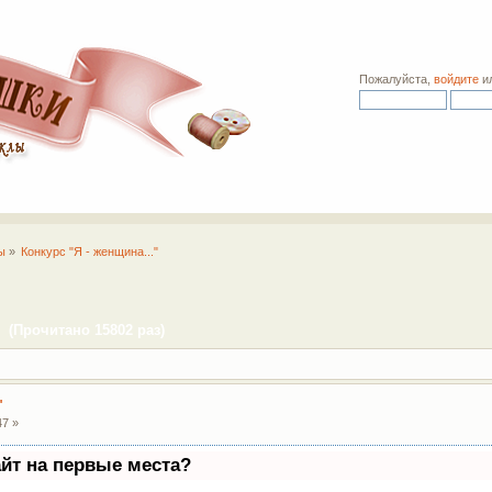
Пожалуйста,
войдите
и
ы
»
Конкурс "Я - женщина..."
" (Прочитано 15802 раз)
"
47 »
айт на первые места?