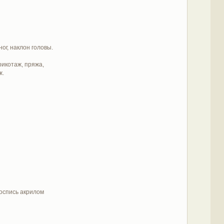
ог, наклон головы.
рикотаж, пряжа,
ж.
 роспись акрилом