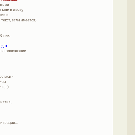
овыми.
я мне в личку
:
ции и
текст, если имеется)
0 пик.
юда):
 и голосовании.
остаси -
рисы
и пр.)
анятия,
 грации...