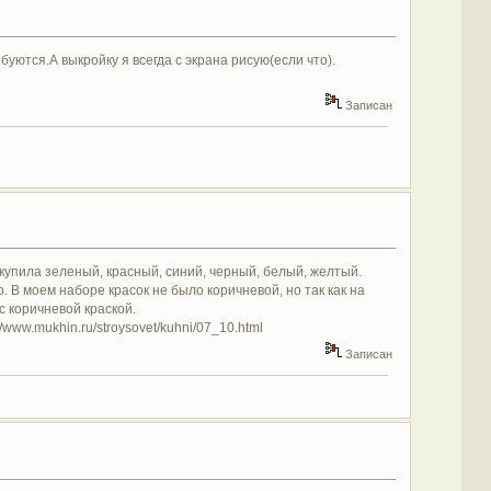
уются.А выкройку я всегда с экрана рисую(если что).
Записан
 купила зеленый, красный, синий, черный, белый, желтый.
. В моем наборе красок не было коричневой, но так как на
с коричневой краской.
/www.mukhin.ru/stroysovet/kuhni/07_10.html
Записан