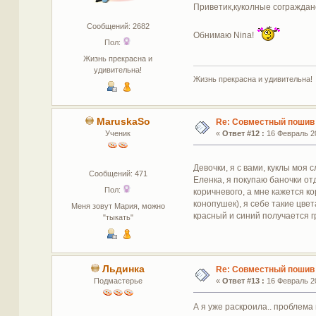
Приветик,куколные сограждане
Сообщений: 2682
Обнимаю Nina!
Пол:
Жизнь прекрасна и
удивительна!
Жизнь прекрасна и удивительна!
MaruskaSo
Re: Совместный пошив
Ученик
«
Ответ #12 :
16 Февраль 20
Девочки, я с вами, куклы моя
Сообщений: 471
Еленка, я покупаю баночки отд
Пол:
коричневого, а мне кажется к
конопушек), я себе такие цве
Меня зовут Мария, можно
красный и синий получается 
"тыкать"
Льдинка
Re: Совместный пошив
Подмастерье
«
Ответ #13 :
16 Февраль 20
А я уже раскроила.. проблема