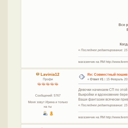
Все р
Когд
«
Последнее редактирование: 15 
магазинчик на ЯМ http://www.livemas
Lavinia12
Re: Совместный пошив
Профи
«
Ответ #1 :
15 Февраль 201
Девочки начинаем СП по этой 
Выкройки и вдохновение бере
Сообщений: 5767
Ваши фантазии всячески прив
Меня зовут Ирина и только
«
Последнее редактирование: 15 
на ты
магазинчик на ЯМ http://www.livemas