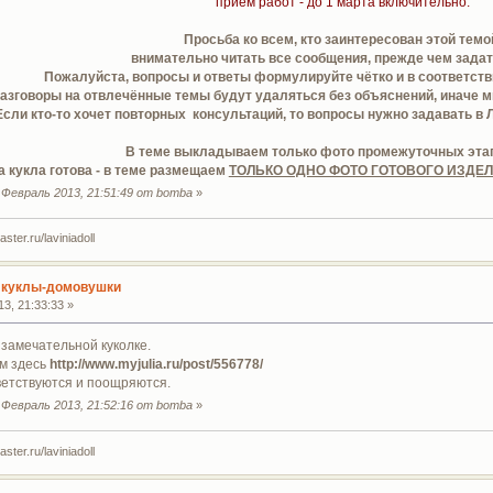
прием работ - до 1 марта включительно.
Просьба ко всем, кто заинтересован этой темо
внимательно читать все сообщения, прежде чем задат
Пожалуйста, вопросы и ответы формулируйте чётко и в соответств
азговоры на отвлечённые темы будут удаляться без объяснений, иначе м
Если кто-то хочет повторных консультаций, то вопросы нужно задавать в 
В теме выкладываем только фото промежуточных этап
а кукла готова - в теме размещаем
ТОЛЬКО ОДНО ФОТО ГОТОВОГО ИЗДЕ
Февраль 2013, 21:51:49 от bomba
»
ter.ru/laviniadoll
 куклы-домовушки
3, 21:33:33 »
замечательной куколке.
м здесь
http://www.myjulia.ru/post/556778/
етствуются и поощряются.
Февраль 2013, 21:52:16 от bomba
»
ter.ru/laviniadoll