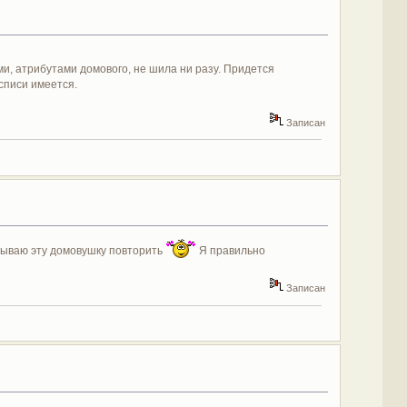
и, атрибутами домового, не шила ни разу. Придется
списи имеется.
Записан
умываю эту домовушку повторить
Я правильно
Записан