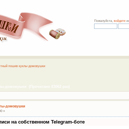
Пожалуйста,
войдите
и
тный пошив куклы-домовушки
ы-домовушки (Прочитано 83062 раз)
клы-домовушки
00 »
писи на собственном Telegram-боте