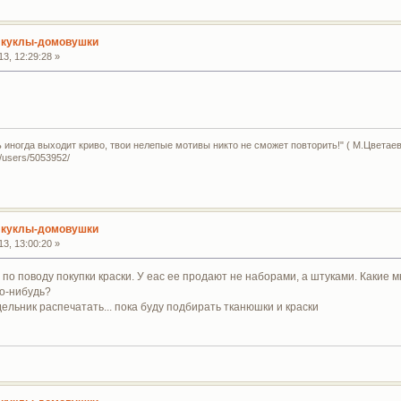
 куклы-домовушки
3, 12:29:28 »
ь иногда выходит криво, твои нелепые мотивы никто не сможет повторить!" ( М.Цветаев
u/users/5053952/
 куклы-домовушки
3, 13:00:20 »
ет по поводу покупки краски. У еас ее продают не наборами, а штуками. Какие
то-нибудь?
дельник распечатать... пока буду подбирать тканюшки и краски