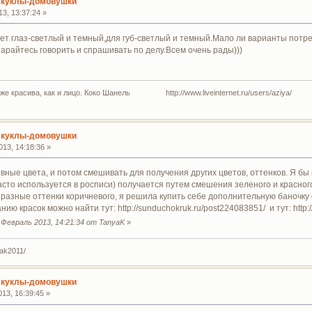
 куклы-домовушки
3, 13:37:24 »
вет глаз-светлый и темный,для губ-светлый и темный.Мало ли варианты потреб
арайтесь говорить и спрашивать по делу.Всем очень рады)))
 же красива, как и лицо. Коко Шанель http://www.liveinternet.ru/users/aziya/
 куклы-домовушки
13, 14:18:36 »
вные цвета, и потом смешивать для получения других цветов, оттенков. Я бы
асто используется в росписи) получается путем смешения зеленого и красного
 разные оттенки коричневого, я решила купить себе дополнительную баночку 
ю красок можно найти тут: http://sunduchokruk.ru/post224083851/ и тут: http:/
Февраль 2013, 14:21:34 от TanyaK
»
yak2011/
 куклы-домовушки
13, 16:39:45 »