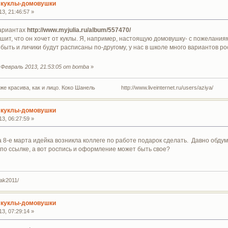
 куклы-домовушки
3, 21:46:57 »
вариантах
http://www.myjulia.ru/album/557470/
ит, что он хочет от куклы. Я, например, настоящую домовушку- с пожеланиям
быть и личики будут расписаны по-другому, у нас в школе много вариантов ро
Февраль 2013, 21:53:05 от bomba
»
 же красива, как и лицо. Коко Шанель http://www.liveinternet.ru/users/aziya/
 куклы-домовушки
3, 06:27:59 »
а 8-е марта идейка возникла коллеге по работе подарок сделать. Давно обд
по ссылке, а вот роспись и оформление может быть свое?
yak2011/
 куклы-домовушки
3, 07:29:14 »