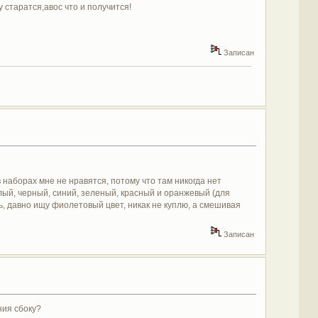
 старатся,авос что и получится!
Записан
в наборах мне не нравятся, потому что там никогда нет
елый, черный, синий, зеленый, красный и оранжевый (для
ь, давно ищу фиолетовый цвет, никак не куплю, а смешивая
Записан
ния сбоку?