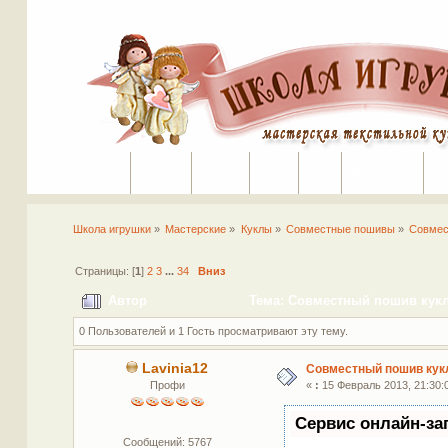
Портал
Помощь
На сайт
Поиск
Вход
Регистрация
Школа игрушки
»
Мастерские
»
Куклы
»
Совместные пошивы
»
Совмес
Страницы: [
1
]
2
3
...
34
Вниз
Автор
Тема: Совместный пошив кукл
0 Пользователей и 1 Гость просматривают эту тему.
Lavinia12
Совместный пошив ку
Профи
«
:
15 Февраль 2013, 21:30:
Сервис онлайн-за
Сообщений: 5767