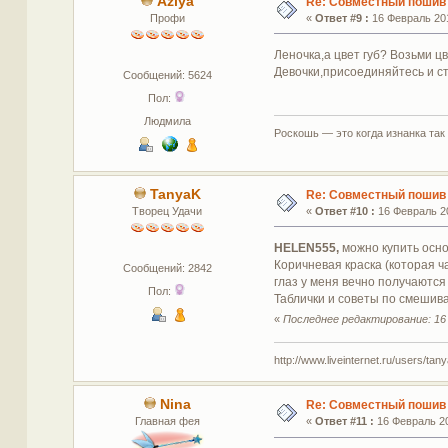
Aziya
Re: Совместный пошив
Профи
«
Ответ #9 :
16 Февраль 201
Леночка,а цвет губ? Возьми ц
Девочки,присоединяйтесь и ст
Сообщений: 5624
Пол:
Людмила
Роскошь — это когда изнанка так
TanyaK
Re: Совместный пошив
Творец Удачи
«
Ответ #10 :
16 Февраль 20
HELEN555,
можно купить осно
Коричневая краска (которая ч
Сообщений: 2842
глаз у меня вечно получаются
Пол:
Таблички и советы по смешивани
«
Последнее редактирование: 16 
http://www.liveinternet.ru/users/tan
Nina
Re: Совместный пошив
Главная фея
«
Ответ #11 :
16 Февраль 20