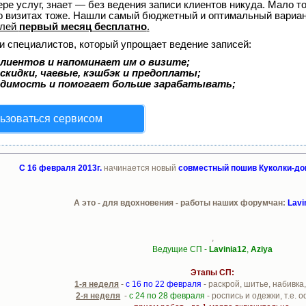
ере услуг, знает — без ведения записи клиентов никуда. Мало то
о визитах тоже. Нашли самый бюджетный и оптимальный вариа
елей
первый месяц бесплатно
.
и специалистов, который упрощает ведение записей:
лиентов и напоминает им о визите;
скидки, чаевые, кэшбэк и предоплаты;
одимость и помогает больше зарабатывать;
ьзоваться сервисом
С 16 февраля 2013г.
начинается новый
совместный пошив Куколки-д
А это - для вдохновения - работы наших форумчан:
Lavi
,
Ведущие СП -
Lavinia12
,
Aziya
Этапы СП:
1-я неделя
-
с 16 по 22 февраля
- раскрой, шитье, набивка
2-я неделя
-
с 24 по 28 февраля
- роспись и одежки, т.е.