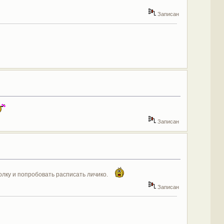
Записан
Записан
олку и попробовать расписать личико.
Записан