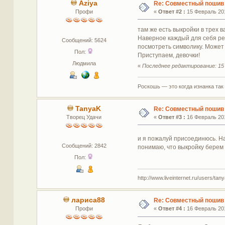
Aziya
Re: Совместный пошив
Профи
«
Ответ #2 :
15 Февраль 201
там же есть выкройки в трех 
Наверное каждый для себя реш
Сообщений: 5624
посмотреть символику. Может 
Пол:
Приступаем, девочки!
Людмила
«
Последнее редактирование: 15 
Роскошь — это когда изнанка так
TanyaK
Re: Совместный пошив
Творец Удачи
«
Ответ #3 :
16 Февраль 201
и я пожалуй присоединюсь. Н
Сообщений: 2842
понимаю, что выкройку берем 
Пол:
http://www.liveinternet.ru/users/tan
лариса88
Re: Совместный пошив
Профи
«
Ответ #4 :
16 Февраль 201