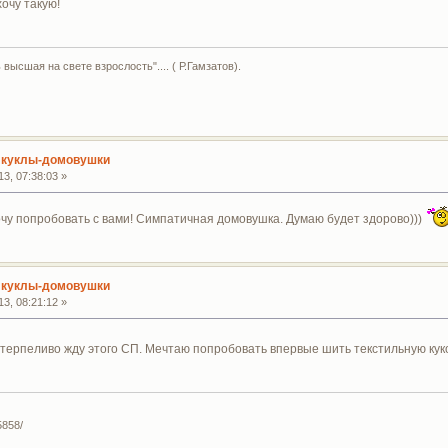
очу такую!
высшая на свете взрослость".... ( Р.Гамзатов).
 куклы-домовушки
3, 07:38:03 »
очу попробовать с вами! Симпатичная домовушка. Думаю будет здорово)))
 куклы-домовушки
3, 08:21:12 »
о терпеливо жду этого СП. Мечтаю попробовать впервые шить текстильную кук
5858/