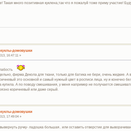
! Такая много позитивная куклена,так что я пожалуй тоже приму участие! Буду
 куклы-домовушки
13, 16:47:11 »
 слабость
ельно, фирма Декола для ткани, только для батика не бери, очень жидкие. А 
оричневый это основной и самый нужный цвет в росписи лица. ну и конечно б
та купила. А по поводу смешивания, у меня например не получается смешиват
грязно коричневый или даже серый.
 куклы-домовушки
13, 17:49:04 »
 вывернуть ручку- ладошка большая.. или оставить отверстие для выворачива