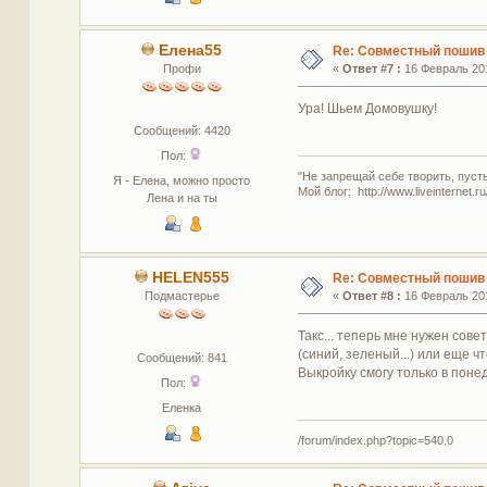
Елена55
Re: Совместный пошив
Профи
«
Ответ #7 :
16 Февраль 201
Ура! Шьем Домовушку!
Сообщений: 4420
Пол:
"Не запрещай себе творить, пуст
Я - Елена, можно просто
Мой блог: http://www.liveinternet.r
Лена и на ты
HELEN555
Re: Совместный пошив
Подмастерье
«
Ответ #8 :
16 Февраль 201
Такс... теперь мне нужен сов
(синий, зеленый...) или еще ч
Сообщений: 841
Выкройку смогу только в поне
Пол:
Еленка
/forum/index.php?topic=540.0