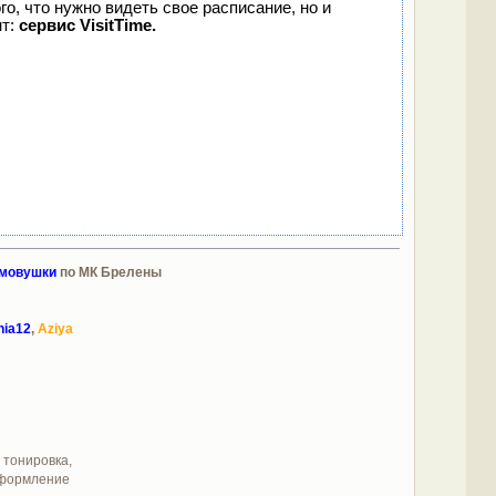
го, что нужно видеть свое расписание, но и
нт:
сервис VisitTime.
омовушки
по МК Брелены
nia12
,
Aziya
, тонировка,
 оформление