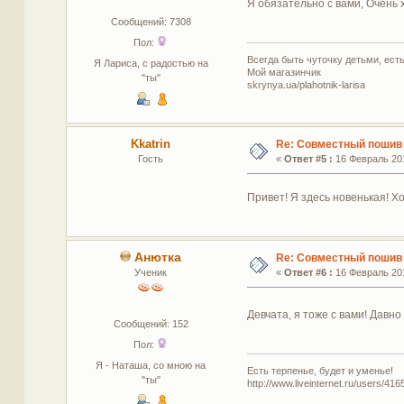
Я обязательно с вами, Очень х
Сообщений: 7308
Пол:
Всегда быть чуточку детьми, есть 
Я Лариса, с радостью на
Мой магазинчик
"ты"
skrynya.ua/plahotnik-larisa
Kkatrin
Re: Совместный пошив
Гость
«
Ответ #5 :
16 Февраль 201
Привет! Я здесь новенькая! Х
Анютка
Re: Совместный пошив
Ученик
«
Ответ #6 :
16 Февраль 201
Девчата, я тоже с вами! Давн
Сообщений: 152
Пол:
Я - Наташа, со мною на
Есть терпенье, будет и уменье!
"ты"
http://www.liveinternet.ru/users/416