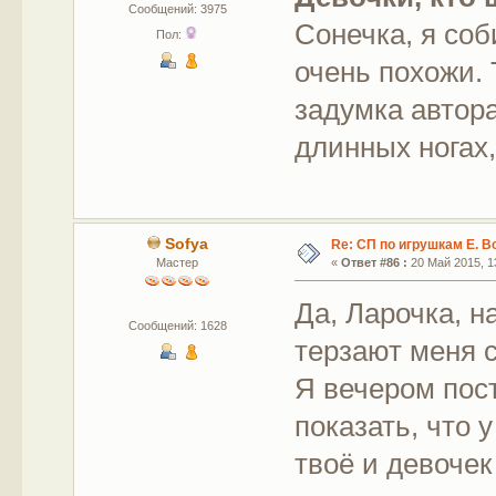
Сообщений: 3975
Сонечка, я со
Пол:
очень похожи. 
задумка автора
длинных ногах,
Sofya
Re: СП по игрушкам Е. В
Мастер
«
Ответ #86 :
20 Май 2015, 13
Да, Ларочка, н
Сообщений: 1628
терзают меня 
Я вечером пос
показать, что 
твоё и девочек