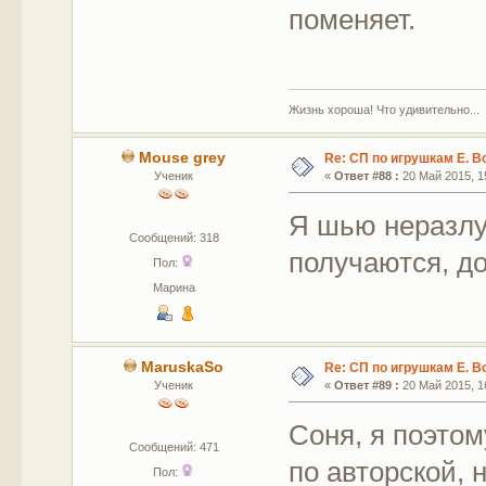
поменяет.
Жизнь хороша! Что удивительно...
Mouse grey
Re: СП по игрушкам Е. В
Ученик
«
Ответ #88 :
20 Май 2015, 15
Я шью неразлу
Сообщений: 318
получаются, д
Пол:
Марина
MaruskaSo
Re: СП по игрушкам Е. В
Ученик
«
Ответ #89 :
20 Май 2015, 16
Соня, я поэтом
Сообщений: 471
по авторской, 
Пол: