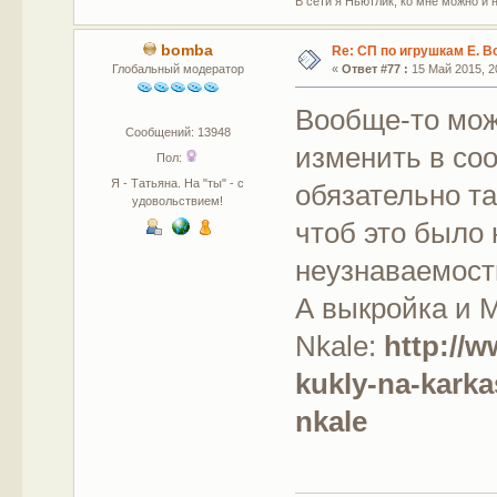
В сети я Ньютлик, ко мне можно и н
bomba
Re: СП по игрушкам Е. В
Глобальный модератор
«
Ответ #77 :
15 Май 2015, 20
Вообще-то мо
Сообщений: 13948
изменить в соо
Пол:
Я - Татьяна. На "ты" - с
обязательно так
удовольствием!
чтоб это было 
неузнаваемости
А выкройка и М
Nkale:
http://w
kukly-na-kark
nkale