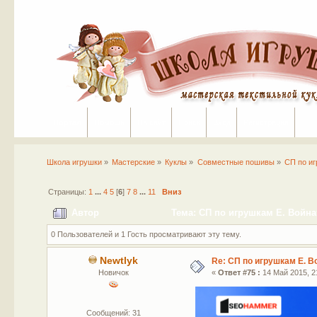
Портал
Помощь
На сайт
Поиск
Вход
Регистрация
Школа игрушки
»
Мастерские
»
Куклы
»
Совместные пошивы
»
СП по иг
Страницы:
1
...
4
5
[
6
]
7
8
...
11
Вниз
Автор
Тема: СП по игрушкам Е. Войнат
0 Пользователей и 1 Гость просматривают эту тему.
Newtlyk
Re: СП по игрушкам Е. В
Новичок
«
Ответ #75 :
14 Май 2015, 21
Сообщений: 31