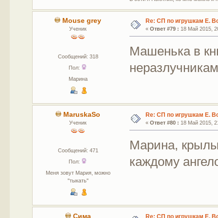
Mouse grey
Re: СП по игрушкам Е. В
Ученик
«
Ответ #79 :
18 Май 2015, 20
Машенька в кн
Сообщений: 318
неразлучника
Пол:
Марина
MaruskaSo
Re: СП по игрушкам Е. В
Ученик
«
Ответ #80 :
18 Май 2015, 21
Марина, крылы
Сообщений: 471
каждому ангело
Пол:
Меня зовут Мария, можно
"тыкать"
Сима
Re: СП по игрушкам Е. В