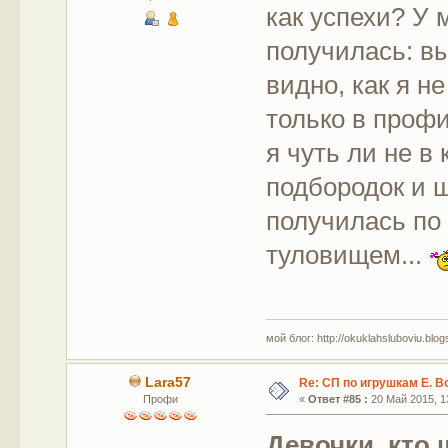
как успехи? У 
получилась: в
видно, как я н
только в профи
я чуть ли не в
подбородок и щ
получилась по
туловищем...
мой блог: http://okuklahsluboviu.blogs
Lara57
Re: СП по игрушкам Е. В
Профи
«
Ответ #85 :
20 Май 2015, 13
Девочки, кто