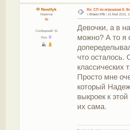
Newtlyk
Re: СП по игрушкам Е. В
Новичок
«
Ответ #76 :
15 Май 2015, 19
Девочки, а в 
Сообщений: 31
можно? А то я 
Пол:
допеределывала
что осталось. 
классических 
Просто мне оч
который Надеж
выкроек к этой 
их сама.