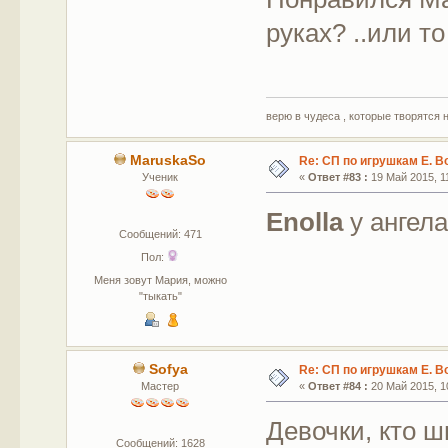
руках? ..или т
верю в чудеса , которые творятся 
MaruskaSo
Re: СП по игрушкам Е. В
Ученик
«
Ответ #83 :
19 Май 2015, 11
Enolla
у ангела
Сообщений: 471
Пол:
Меня зовут Мария, можно
"тыкать"
Sofya
Re: СП по игрушкам Е. В
Мастер
«
Ответ #84 :
20 Май 2015, 10
Девочки, кто ш
Сообщений: 1628