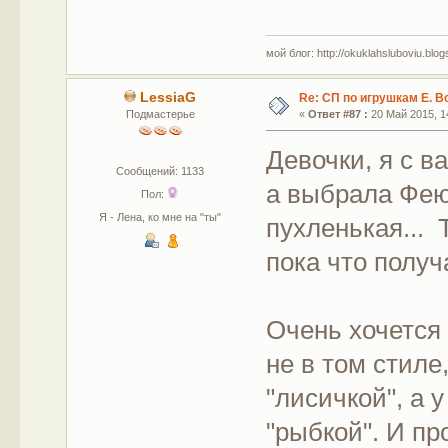
мой блог: http://okuklahsluboviu.blogs
LessiaG
Re: СП по игрушкам Е. В
Подмастерье
«
Ответ #87 :
20 Май 2015, 14
Девочки, я с 
Сообщений: 1133
а выбрала Фею 
Пол:
Я - Лена, ко мне на "ты"
пухленькая... 
пока что получ
Очень хочется 
не в том стиле
"лисичкой", а 
"рыбкой". И пр