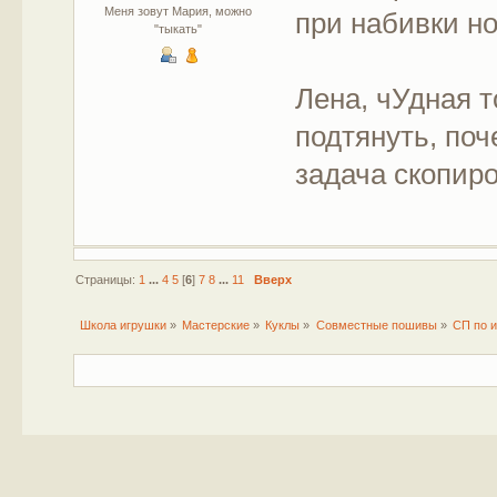
Меня зовут Мария, можно
при набивки н
"тыкать"
Лена, чУдная т
подтянуть, поч
задача скопиро
Страницы:
1
...
4
5
[
6
]
7
8
...
11
Вверх
Школа игрушки
»
Мастерские
»
Куклы
»
Совместные пошивы
»
СП по и