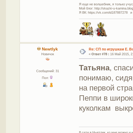
Я еще не волшебник, я только учусь
Мой блог: http://skazki-u-kamina.blo
Я ВК: https://vk.com/id187887278 и
Newtlyk
Re: СП по игрушкам Е. В
Новичок
«
Ответ #78 :
16 Май 2015, 21
Татьяна
, спас
Сообщений: 31
понимаю, сидя
Пол:
на первой стр
Пеппи в широк
куколкам выкро
В сети я Ньютлик, ко мне можно и н