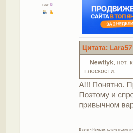
Пол:
Цитата: Lara57
Newtlyk
, нет,
плоскости.
А!!! Понятно. 
Поэтому и спро
привычном вар
В сети я Ньютлик, ко мне можно и н