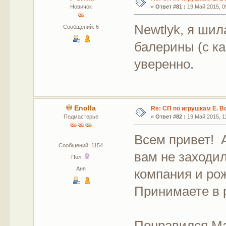
Новичок
«
Ответ #81 :
19 Май 2015, 09
Newtlyk, я ши
Сообщений: 6
балерины (с ка
уверенно.
Enolla
Re: СП по игрушкам Е. В
Подмастерье
«
Ответ #82 :
19 Май 2015, 11
Всем привет! А
Сообщений: 1154
вам не заходила
Пол:
Аня
компания и ро
Принимаете в
Понравился Ма