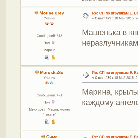
Mouse grey
Re: СП по игрушкам Е. В
Ученик
«
Ответ #79 :
18 Май 2015, 20
Машенька в кн
Сообщений: 318
неразлучника
Пол:
Марина
MaruskaSo
Re: СП по игрушкам Е. В
Ученик
«
Ответ #80 :
18 Май 2015, 21
Марина, крылы
Сообщений: 471
каждому ангело
Пол:
Меня зовут Мария, можно
"тыкать"
Сима
Re: СП по игрушкам Е. В