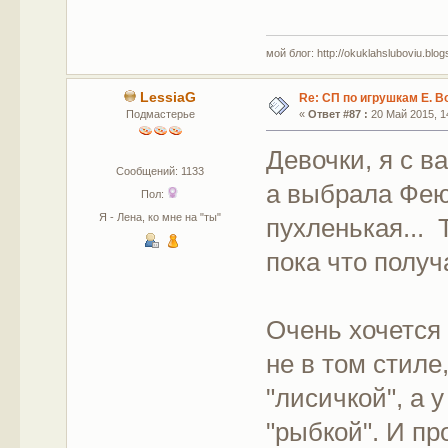
мой блог: http://okuklahsluboviu.blogs
LessiaG
Re: СП по игрушкам Е. В
Подмастерье
«
Ответ #87 :
20 Май 2015, 14
Девочки, я с 
Сообщений: 1133
а выбрала Фею 
Пол:
Я - Лена, ко мне на "ты"
пухленькая... 
пока что получ
Очень хочется 
не в том стиле
"лисичкой", а 
"рыбкой". И пр