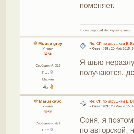
поменяет.
Жизнь хороша! Что удивительно...
Mouse grey
Re: СП по игрушкам Е. В
Ученик
«
Ответ #88 :
20 Май 2015, 15
Я шью неразлу
Сообщений: 318
получаются, д
Пол:
Марина
MaruskaSo
Re: СП по игрушкам Е. В
Ученик
«
Ответ #89 :
20 Май 2015, 16
Соня, я поэтом
Сообщений: 471
по авторской, 
Пол: