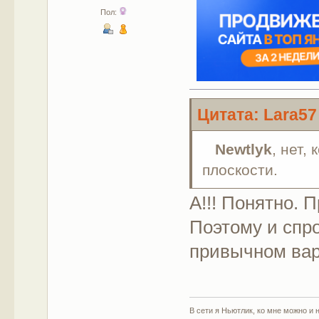
Пол:
Цитата: Lara57
Newtlyk
, нет,
плоскости.
А!!! Понятно. 
Поэтому и спро
привычном вар
В сети я Ньютлик, ко мне можно и н