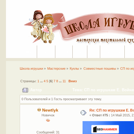
Портал
Помощь
На сайт
Поиск
Вход
Регистрация
Школа игрушки
»
Мастерские
»
Куклы
»
Совместные пошивы
»
СП по иг
Страницы:
1
...
4
5
[
6
]
7
8
...
11
Вниз
Автор
Тема: СП по игрушкам Е. Войнат
0 Пользователей и 1 Гость просматривают эту тему.
Newtlyk
Re: СП по игрушкам Е. В
Новичок
«
Ответ #75 :
14 Май 2015, 21
Сообщений: 31