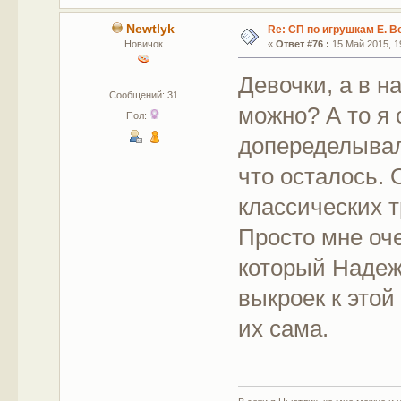
Newtlyk
Re: СП по игрушкам Е. В
Новичок
«
Ответ #76 :
15 Май 2015, 19
Девочки, а в 
Сообщений: 31
можно? А то я 
Пол:
допеределывала
что осталось. 
классических 
Просто мне оч
который Надеж
выкроек к этой 
их сама.