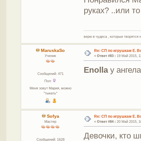
руках? ..или т
верю в чудеса , которые творятся 
MaruskaSo
Re: СП по игрушкам Е. В
Ученик
«
Ответ #83 :
19 Май 2015, 11
Enolla
у ангела
Сообщений: 471
Пол:
Меня зовут Мария, можно
"тыкать"
Sofya
Re: СП по игрушкам Е. В
Мастер
«
Ответ #84 :
20 Май 2015, 10
Девочки, кто ш
Сообщений: 1628