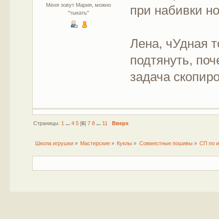
Меня зовут Мария, можно
при набивки н
"тыкать"
Лена, чУдная т
подтянуть, поч
задача скопиро
Страницы:
1
...
4
5
[
6
]
7
8
...
11
Вверх
Школа игрушки
»
Мастерские
»
Куклы
»
Совместные пошивы
»
СП по и