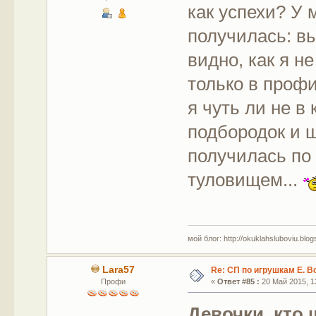
как успехи? У 
получилась: в
видно, как я н
только в профи
я чуть ли не в
подбородок и щ
получилась по
туловищем...
мой блог: http://okuklahsluboviu.blogs
Lara57
Re: СП по игрушкам Е. В
Профи
«
Ответ #85 :
20 Май 2015, 13
Девочки, кто