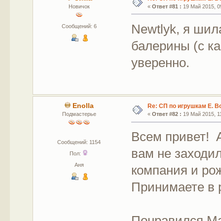
Новичок
«
Ответ #81 :
19 Май 2015, 09
Newtlyk, я ши
Сообщений: 6
балерины (с ка
уверенно.
Enolla
Re: СП по игрушкам Е. В
Подмастерье
«
Ответ #82 :
19 Май 2015, 11
Всем привет! А
Сообщений: 1154
вам не заходила
Пол:
Аня
компания и ро
Принимаете в
Понравился Ма