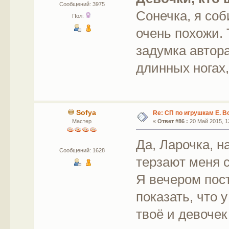
Сообщений: 3975
Сонечка, я со
Пол:
очень похожи. 
задумка автора
длинных ногах,
Sofya
Re: СП по игрушкам Е. В
Мастер
«
Ответ #86 :
20 Май 2015, 13
Да, Ларочка, н
Сообщений: 1628
терзают меня 
Я вечером пос
показать, что 
твоё и девочек