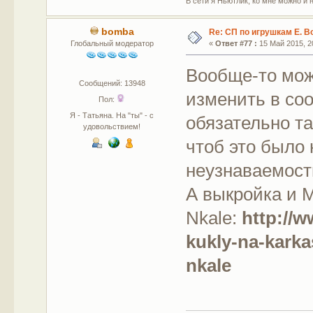
В сети я Ньютлик, ко мне можно и н
bomba
Re: СП по игрушкам Е. В
Глобальный модератор
«
Ответ #77 :
15 Май 2015, 20
Вообще-то мо
Сообщений: 13948
изменить в соо
Пол:
Я - Татьяна. На "ты" - с
обязательно так
удовольствием!
чтоб это было 
неузнаваемости
А выкройка и М
Nkale:
http://w
kukly-na-kark
nkale