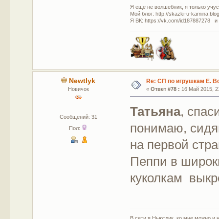
Я еще не волшебник, я только учусь
Мой блог: http://skazki-u-kamina.blo
Я ВК: https://vk.com/id187887278 и
Newtlyk
Re: СП по игрушкам Е. В
Новичок
«
Ответ #78 :
16 Май 2015, 21
Татьяна
, спас
Сообщений: 31
понимаю, сидя
Пол:
на первой стр
Пеппи в широк
куколкам выкро
В сети я Ньютлик, ко мне можно и н