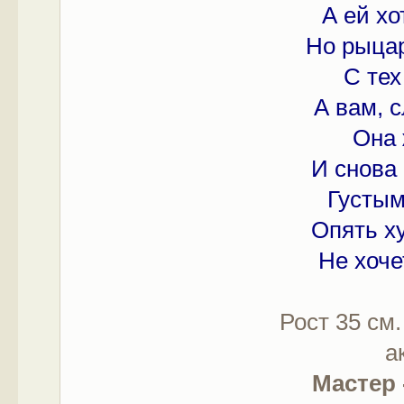
А ей хо
Но рыцар
С тех
А вам, 
Она 
И снова 
Густым
Опять х
Не хоче
Рост 35 см.
а
Мастер 