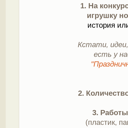
1. На конку
игрушку но
история ил
Кстати, идеи,
есть у на
"Празднич
2. Количеств
3. Работ
(пластик, п