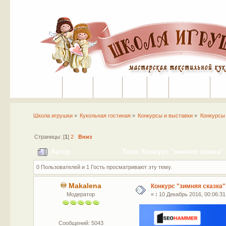
Портал
Помощь
На сайт
Поиск
Вход
Регистрация
Школа игрушки
»
Кукольная гостиная
»
Конкурсы и выставки
»
Конкурсы
Страницы: [
1
]
2
Вниз
Автор
Тема: Конкурс "зимняя сказка" 
0 Пользователей и 1 Гость просматривают эту тему.
Makalena
Конкурс "зимняя сказка"
Модератор
«
:
10 Декабрь 2016, 00:06:31
Сообщений: 5043