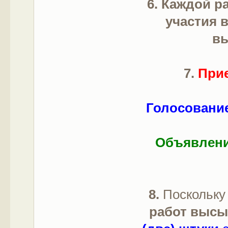
6. Каждой р
участия в
вы
7.
При
Голосование 
Объявление
8.
Поскольку
работ высы