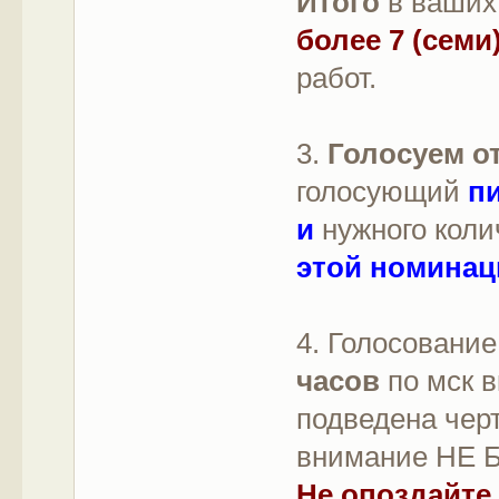
Итого
в ваших
более 7 (семи
работ.
3.
Голосуем от
голосующий
п
и
нужного кол
этой номинац
4. Голосование
часов
по мск в
подведена чер
внимание НЕ 
Не опоздайте 