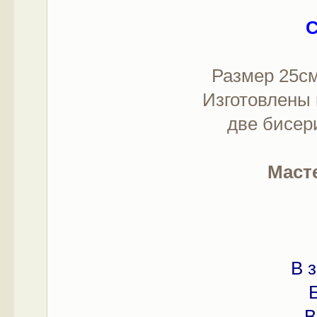
С
Размер 25см
Изготовлены 
две бисер
Масте
В 
В