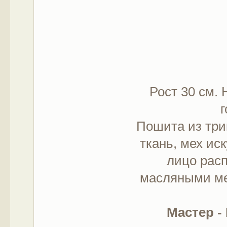
Рост 30 см. 
г
Пошита из три
ткань, мех ис
лицо рас
масляными ме
Мастер -