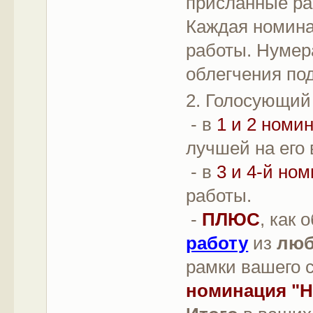
присланные ра
Каждая номина
работы. Нумер
облегчения под
2. Голосующий
- в
1 и 2 номи
лучшей на его 
- в
3 и 4-й но
работы.
-
ПЛЮС
, как
работу
из
лю
рамки вашего с
номинация "