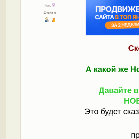
Пол:
Елена я
Ск
А какой же 
Давайте 
НО
Это будет ска
п