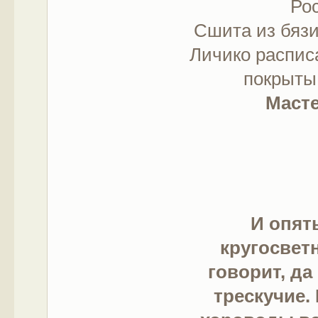
Рос
Сшита из бязи
Личико расписа
покрыты
Масте
И опят
кругосвет
говорит, да
трескучие.