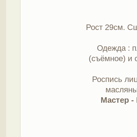
Рост 29см. С
Одежда : п
(съёмное) и 
Роспись ли
масляны
Мастер -