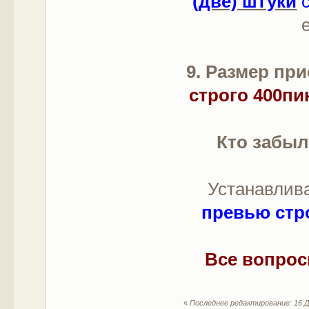
(две) штуки
9. Размер п
строго 400пи
Кто забыл
Устанавлив
превью стро
Все вопрос
«
Последнее редактирование: 16 Д