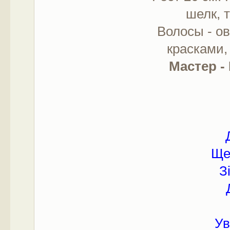
шелк, 
Волосы - о
красками,
Мастер -
Щед
З
Ув