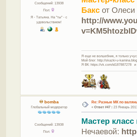
Сообщений: 13938
Бакс
от Олеси 
Пол:
Я - Татьяна. На "ты" - с
http://www.yo
удовольствием!
v=KM5htozbID
Я еще не волшебник, я только учусь
Мой блог: http://skazki-u-kamina.blo
Я ВК: https://vk.com/id187887278 и
bomba
Re: Разные МК по валян
Глобальный модератор
«
Ответ #47 :
23 Январь 2013
Мастер класс
Сообщений: 13938
Нечаевой:
http
Пол: