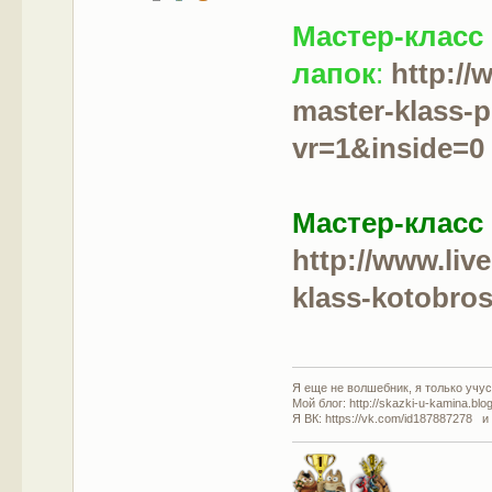
Мастер-класс
лапок
:
http://
master-klass-
vr=1&inside=0
Мастер-класс
http://www.liv
klass-kotobro
Я еще не волшебник, я только учусь
Мой блог: http://skazki-u-kamina.blo
Я ВК: https://vk.com/id187887278 и