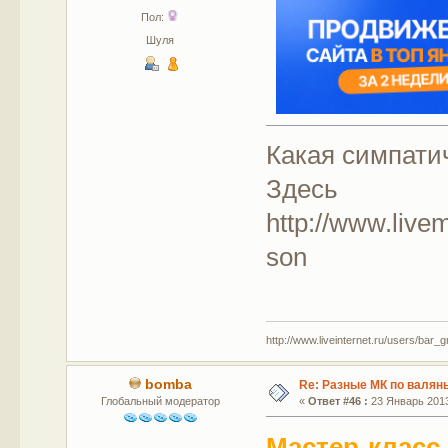
Пол:
Шуля
Какая симпати
Здесь
http://www.live
son
http://www.liveinternet.ru/users/bar_gr
bomba
Re: Разные МК по валян
Глобальный модератор
«
Ответ #46 :
23 Январь 2013
Мастер-класс