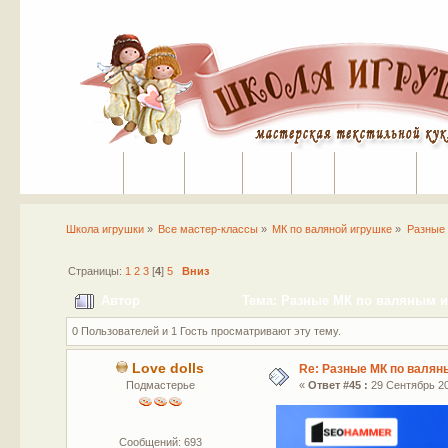
Портал
Помощь
На сайт
Поиск
Вход
Регистрация
Школа игрушки
»
Все мастер-классы
»
МК по валяной игрушке
»
Разные 
Страницы:
1
2
3
[
4
]
5
Вниз
Автор
Тема: Разные МК по валяным иг
0 Пользователей и 1 Гость просматривают эту тему.
Love dolls
Re: Разные МК по валян
Подмастерье
«
Ответ #45 :
29 Сентябрь 20
Сообщений: 693