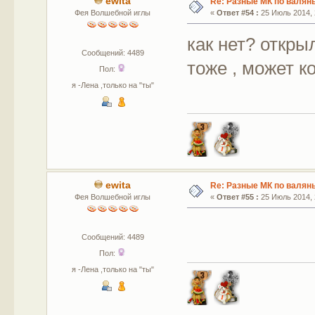
ewita
Re: Разные МК по валян
Фея Волшебной иглы
«
Ответ #54 :
25 Июль 2014, 
как нет? откры
Сообщений: 4489
тоже , может к
Пол:
я -Лена ,только на "ты"
ewita
Re: Разные МК по валян
Фея Волшебной иглы
«
Ответ #55 :
25 Июль 2014, 
Сообщений: 4489
Пол:
я -Лена ,только на "ты"