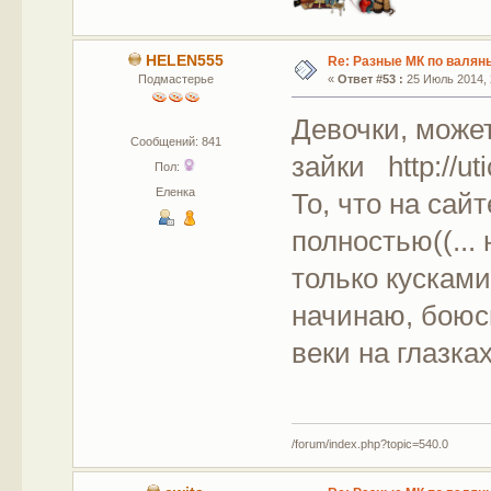
HELEN555
Re: Разные МК по валян
Подмастерье
«
Ответ #53 :
25 Июль 2014, 
Девочки, может
Сообщений: 841
зайки http://ut
Пол:
Еленка
То, что на сай
полностью((...
только кусками
начинаю, боюс
веки на глазках
/forum/index.php?topic=540.0