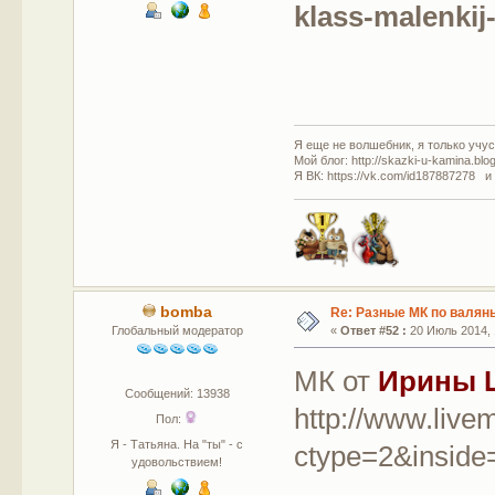
klass-malenki
Я еще не волшебник, я только учусь
Мой блог: http://skazki-u-kamina.blo
Я ВК: https://vk.com/id187887278 и
bomba
Re: Разные МК по валян
Глобальный модератор
«
Ответ #52 :
20 Июль 2014, 
МК от
Ирины 
Сообщений: 13938
http://www.live
Пол:
Я - Татьяна. На "ты" - с
ctype=2&inside
удовольствием!