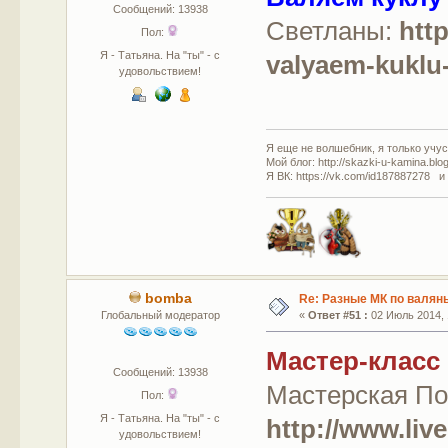
Сообщений: 13938
Светланы:
htt
Пол:
Я - Татьяна. На "ты" - с
valyaem-kuklu-
удовольствием!
Я еще не волшебник, я только учусь
Мой блог: http://skazki-u-kamina.blo
Я ВК: https://vk.com/id187887278 и
bomba
Re: Разные МК по валян
Глобальный модератор
«
Ответ #51 :
02 Июль 2014, 
Мастер-класс
Сообщений: 13938
Мастерская П
Пол:
Я - Татьяна. На "ты" - с
http://www.liv
удовольствием!