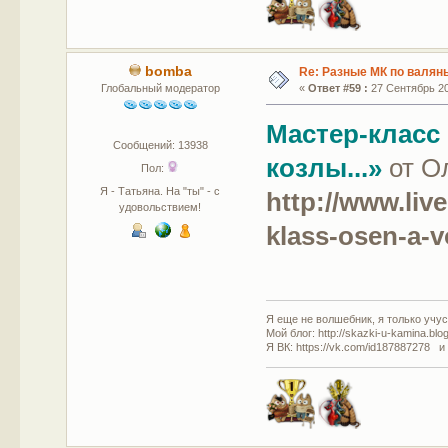
bomba
Re: Разные МК по валян
Глобальный модератор
«
Ответ #59 :
27 Сентябрь 20
Мастер-класс 
Сообщений: 13938
козлы...»
от О
Пол:
Я - Татьяна. На "ты" - с
http://www.liv
удовольствием!
klass-osen-a-v
Я еще не волшебник, я только учусь
Мой блог: http://skazki-u-kamina.blo
Я ВК: https://vk.com/id187887278 и