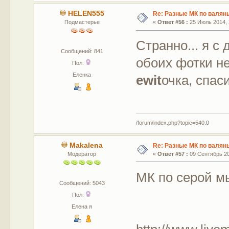
HELEN555
Re: Разные МК по валян
Подмастерье
«
Ответ #56 :
25 Июль 2014, 
Странно... я с 
Сообщений: 841
обоих фотки не
Пол:
Еленка
ewit
очка, спас
/forum/index.php?topic=540.0
Makalena
Re: Разные МК по валян
Модератор
«
Ответ #57 :
09 Сентябрь 20
МК по серой 
Сообщений: 5043
Пол:
Елена я