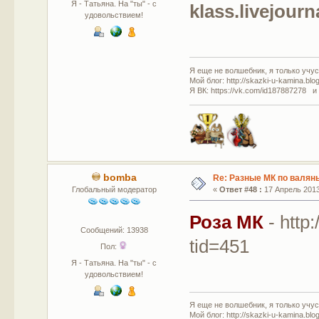
Я - Татьяна. На "ты" - с
klass.livejour
удовольствием!
Я еще не волшебник, я только учусь
Мой блог: http://skazki-u-kamina.blo
Я ВК: https://vk.com/id187887278 и
bomba
Re: Разные МК по валян
Глобальный модератор
«
Ответ #48 :
17 Апрель 2013,
Роза МК
- http
Сообщений: 13938
tid=451
Пол:
Я - Татьяна. На "ты" - с
удовольствием!
Я еще не волшебник, я только учусь
Мой блог: http://skazki-u-kamina.blo