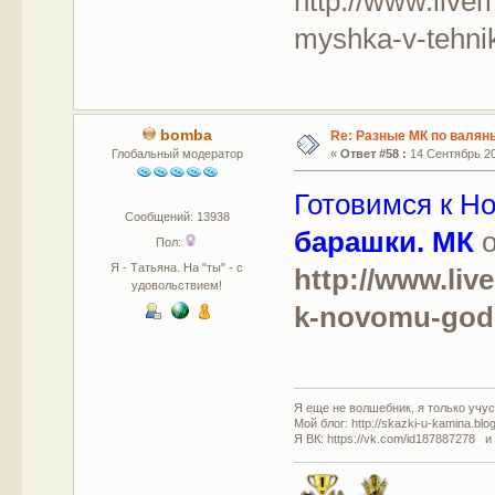
http://www.live
myshka-v-tehni
bomba
Re: Разные МК по валян
Глобальный модератор
«
Ответ #58 :
14 Сентябрь 20
Готовимся к Н
Сообщений: 13938
барашки. МК
о
Пол:
Я - Татьяна. На "ты" - с
http://www.liv
удовольствием!
k-novomu-godu
Я еще не волшебник, я только учусь
Мой блог: http://skazki-u-kamina.blo
Я ВК: https://vk.com/id187887278 и