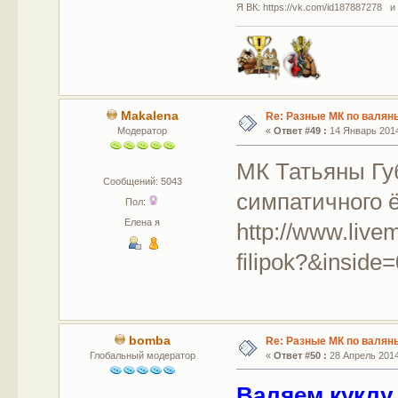
Я ВК: https://vk.com/id187887278 и
Makalena
Re: Разные МК по валян
Модератор
«
Ответ #49 :
14 Январь 2014
МК Татьяны Гу
Сообщений: 5043
симпатичного 
Пол:
Елена я
http://www.live
filipok?&inside
bomba
Re: Разные МК по валян
Глобальный модератор
«
Ответ #50 :
28 Апрель 2014,
Валяем куклу 