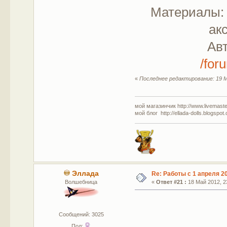
Материалы: 
ак
Ав
/for
«
Последнее редактирование: 19 М
мой магазинчик http://www.livemaster
мой блог http://ellada-dolls.blogspot
Эллада
Re: Работы с 1 апреля 20
Волшебница
«
Ответ #21 :
18 Май 2012, 23
Сообщений: 3025
Пол: