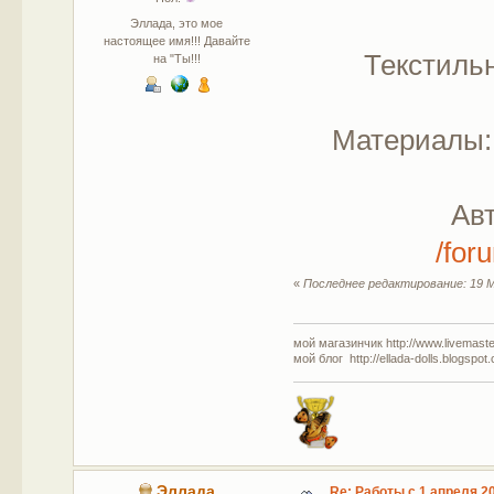
Эллада, это мое
настоящее имя!!! Давайте
Текстильн
на "Ты!!!
Материалы: 
Ав
/for
«
Последнее редактирование: 19 М
мой магазинчик http://www.livemaster
мой блог http://ellada-dolls.blogspot
Эллада
Re: Работы с 1 апреля 20