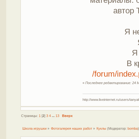
материалы: б
автор 
Я н
Я
В к
/forum/inde
«
Последнее редактирование: 24 М
http://www.liveinternet.ru/users/tany
Страницы:
1
[
2
]
3
4
...
13
Вверх
Школа игрушки
»
Фотогалерея наших работ
»
Куклы
(Модератор:
bomba