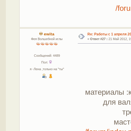
/for
ewita
Re: Работы с 1 апреля 20
Фея Волшебной иглы
«
Ответ #27 :
21 Май 2012, 19
Сообщений: 4489
Пол:
я -Лена ,только на "ты"
материалы :к
для вал
тр
маст