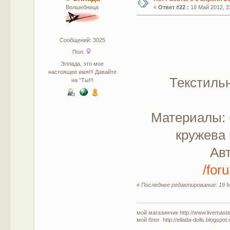
Волшебница
«
Ответ #22 :
18 Май 2012, 23
Сообщений: 3025
Пол:
Эллада, это мое
настоящее имя!!! Давайте
Текстильн
на "Ты!!!
Материалы: 
кружева 
Ав
/for
«
Последнее редактирование: 19 М
мой магазинчик http://www.livemaster
мой блог http://ellada-dolls.blogspot