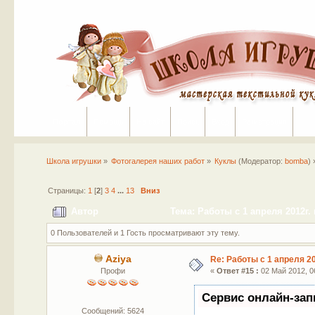
Портал
Помощь
На сайт
Поиск
Вход
Регистрация
Школа игрушки
»
Фотогалерея наших работ
»
Куклы
(Модератор:
bomba
) 
Страницы:
1
[
2
]
3
4
...
13
Вниз
Автор
Тема: Работы с 1 апреля 2012г. 
0 Пользователей и 1 Гость просматривают эту тему.
Aziya
Re: Работы с 1 апреля 20
Профи
«
Ответ #15 :
02 Май 2012, 06
Сервис онлайн-зап
Сообщений: 5624