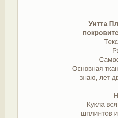
Уитта П
покровите
Тек
Р
Самос
Основная ткань
знаю, лет д
Н
Кукла вся
шплинтов и