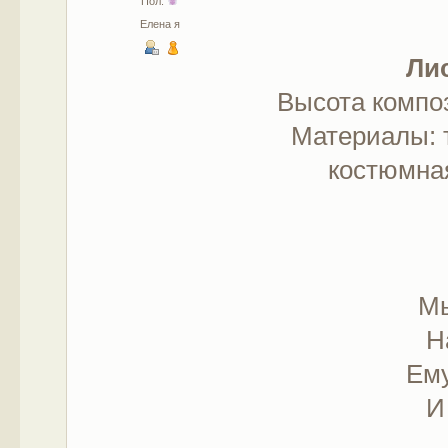
Пол:
Елена я
Ли
Высота композ
Материалы: т
костюмная
Мы
Н
Ем
И