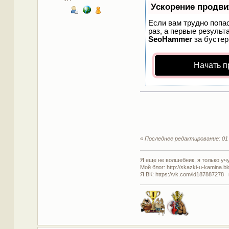
Ускорение продв
Если вам трудно попа
раз, а первые результ
SeoHammer
за бусте
Начать п
«
Последнее редактирование: 01 
Я еще не волшебник, я только учус
Мой блог: http://skazki-u-kamina.b
Я ВК: https://vk.com/id187887278 