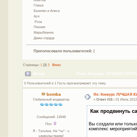
Глаша
Базилио и Алиса
Ася
Роза
Пиония
МарьИванна
Дамы сердца
Проголосовало пользователей:
2
Страницы:
1
[
2
]
3
Вниз
Автор
Тема: Конкурс ЛУЧШАЯ КУКЛА 
0 Пользователей и 1 Гость просматривают эту тему.
bomba
Re: Конкурс ЛУЧШАЯ К
Глобальный модератор
«
Ответ #15 :
01 Июль 2012,
Как продвинуть с
Сообщений: 13948
Вы создали или только
Пол:
комплекс мероприятий
Я - Татьяна. На "ты" - с
удовольствием!