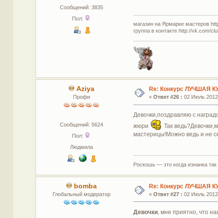
Сообщений: 3835
Пол:
магазин на Ярмарке мастеров http:
группа в контакте http://vk.com/c
Aziya
Re: Конкурс ЛУЧШАЯ К
Профи
«
Ответ #26 :
02 Июль 2012,
Девочки,поздравляю с наградо
Сообщений: 5624
жюри
Так ведь?Девочки,м
мастерицы!Можно ведь и не с
Пол:
Людмила
Роскошь — это когда изнанка так
bomba
Re: Конкурс ЛУЧШАЯ К
Глобальный модератор
«
Ответ #27 :
02 Июль 2012,
Девочки
, мне приятно, что н