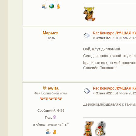
Марыся
Re: Конкурс ЛУЧШАЯ К
Гость
«
Ответ #21 :
01 Июль 2012,
Оой, а тут дипломы!!!
Сегодня просто какой-то дип
Красивые все, но мой, конечн
Спасибо, Танюшка!
ewita
Re: Конкурс ЛУЧШАЯ К
Фея Волшебной иглы
«
Ответ #22 :
01 Июль 2012,
Девчонки,поздравляю с таким
Сообщений: 4489
Пол:
я -Лена ,только на "ты"