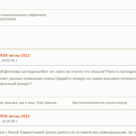
//www.livemaster.ru/lighthands
lub20334526
УКЛА весны 2012
 04:02:46 »
й!Дипломы-загляденье!Вот тут никто не плачет,что обошли?Просто,наглядно,
ожет разные номинации нужны?Давайте конкурс на самую красивую попинессу
ерьезный конкурс?
 же красива, как и лицо. Коко Шанель http://www.liveinternet.ru/users/aziya/
УКЛА весны 2012
 10:18:28 »
аша с Леной Лаврентьевой (pawy) работа не оставила вас равнодушными. За 