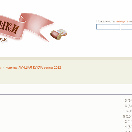
Пожалуйста,
войдите
и
ы
»
Конкурс ЛУЧШАЯ КУКЛА весны 2012
3 (6
3 (6
6 (
5 (10
2 (4
4 (8
2 (4