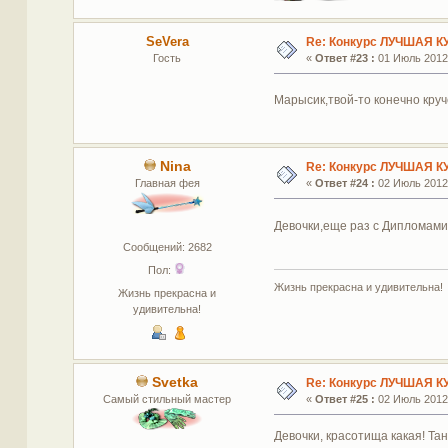
SeVera
Re: Конкурс ЛУЧШАЯ К
Гость
«
Ответ #23 :
01 Июль 2012,
Марысик,твой-то конечно круч
Nina
Re: Конкурс ЛУЧШАЯ К
Главная фея
«
Ответ #24 :
02 Июль 2012,
Девочки,еще раз с Дипломами 
Сообщений: 2682
Пол:
Жизнь прекрасна и удивительна!
Жизнь прекрасна и
удивительна!
Svetka
Re: Конкурс ЛУЧШАЯ К
Самый стильный мастер
«
Ответ #25 :
02 Июль 2012,
Девочки, красотища какая! Тане