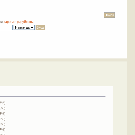
ли
зарегистрируйтесь
.
.5%)
.5%)
13%)
.9%)
.3%)
.7%)
.3%)