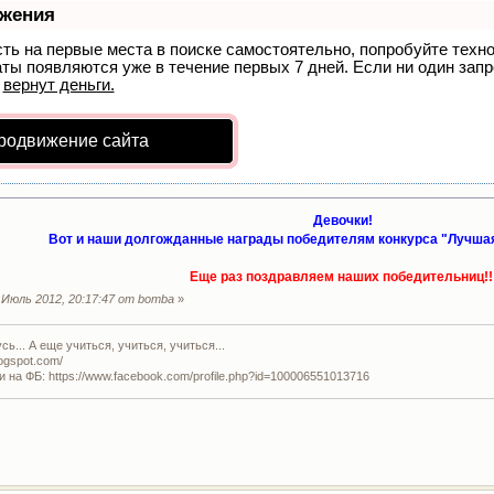
ижения
сть на первые места в поиске самостоятельно, попробуйте тех
аты появляются уже в течение первых 7 дней. Если ни один запро
р
вернут деньги.
родвижение сайта
Девочки!
Вот и наши долгожданные награды победителям конкурса "Лучшая
Еще раз поздравляем наших победительниц!!
Июль 2012, 20:17:47 от bomba
»
ь... А еще учиться, учиться, учиться...
logspot.com/
и на ФБ: https://www.facebook.com/profile.php?id=100006551013716