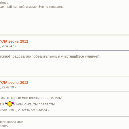
nikova
адо - дай им пройти мимо! Это не твои дела!
УКЛА весны 2012
 20:46:47 »
иво! поздравляю победительниц и участниц!!!все умнички))
УКЛА весны 2012
 22:47:39 »
мы, которые мне очень понравились!
!!!
Бомбочка, ты прелесть!
Июль 2012, 23:09:10 от Эллада
»
r.ru/ellada-dolls
t.com/