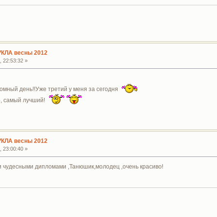
УКЛА весны 2012
 22:53:32 »
ломный день!!Уже третий у меня за сегодня
о, самый лучший!
УКЛА весны 2012
 23:00:40 »
и чудесными дипломами ,Танюшик,молодец ,очень красиво!