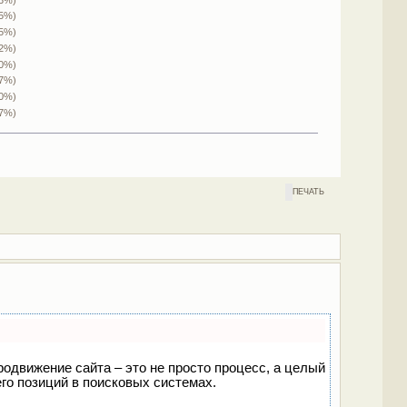
.5%)
.5%)
.2%)
(0%)
.7%)
(0%)
.7%)
ПЕЧАТЬ
родвижение сайта – это не просто процесс, а целый
го позиций в поисковых системах.