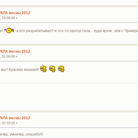
УКЛА весны 2012
 23:09:08 »
е!
а кто разрабатывал? я что-то пропустила... куда круче ,чем с "факира"
УКЛА весны 2012
 01:56:09 »
вас! Красиво каааак!!!
УКЛА весны 2012
 02:10:16 »
чка, умничка, спасибо!!!