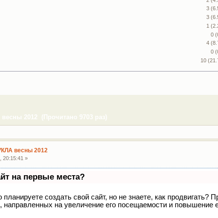
3 (6
3 (6
1 (2
0 
4 (8
0 
10 (21
весны 2012 (Прочитано 9703 раз)
УКЛА весны 2012
 20:15:41 »
айт на первые места?
 планируете создать свой сайт, но не знаете, как продвигать? П
, направленных на увеличение его посещаемости и повышение е