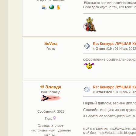
ВКонтакте http://vk.com/lnledimias
Если дела идут не так, как тебе н
SeVera
Re: Конкурс ЛУЧШАЯ К
Гость
«
Ответ #19 :
01 Июль 2012,
оформление оригинальное,крас
Эллада
Re: Конкурс ЛУЧШАЯ К
Волшебница
«
Ответ #20 :
01 Июль 2012,
Первый диплом, вернее дипло
Спасибо, инициативная группа
Сообщений: 3025
«
Последнее редактирование: 01 
Пол:
Эллада, это мое
мой магазинчик http://www.livemaste
настоящее имя!!! Давайте
мой блог http://ellada-dolls.blogspo
на "Ты!!!