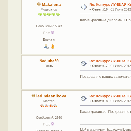
Makalena
Re: Конкурс ЛУЧШАЯ К
Модератор
«
Ответ #16 :
01 Июль 2012,
Какие красивые дипломы!!! По
Сообщений: 5043
Пол:
Елена я
Nadjuha39
Re: Конкурс ЛУЧШАЯ К
Гость
«
Ответ #17 :
01 Июль 2012,
Поздравляю наших замечательны
ledimiasnikova
Re: Конкурс ЛУЧШАЯ К
Мастер
«
Ответ #18 :
01 Июль 2012,
Какие красивые, Поздравляю 
Сообщений: 2660
Пол:
Мой магазинчик- http://www.livemas
Я просто Наталья