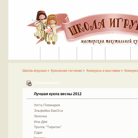
Портал
Помощь
На сайт
Поиск
Вход
Регистрация
Школа игрушки
»
Кукольная гостиная
»
Конкурсы и выставки
»
Конкурс
Голосование
Лучшая кукла весны 2012
Уитта Плюмария
Эльфийка БакОса
Леночка
Ина-Дже
Тролль "Тирилль"
Одри
Кокетка