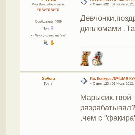
Фея Волшебной иглы
«
Ответ #22 :
01 Июль 2012, 
Девчонки,позд
Сообщений: 4489
дипломами ,Та
Пол:
я -Лена ,только на "ты"
SeVera
Re: Конкурс ЛУЧШАЯ КУ
Гость
«
Ответ #23 :
01 Июль 2012, 
Марысик,твой-
разрабатывал? 
,чем с "факира".