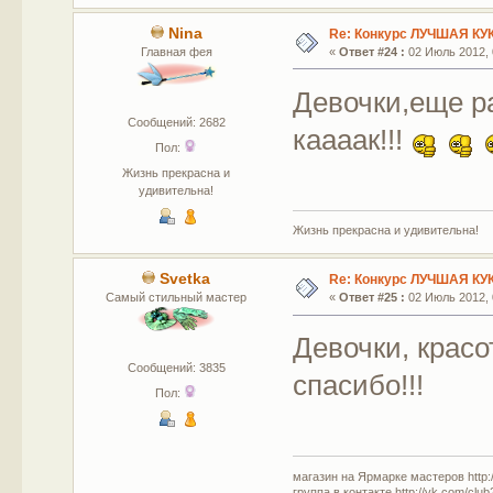
Nina
Re: Конкурс ЛУЧШАЯ КУ
Главная фея
«
Ответ #24 :
02 Июль 2012, 
Девочки,еще р
Сообщений: 2682
каааак!!!
Пол:
Жизнь прекрасна и
удивительна!
Жизнь прекрасна и удивительна!
Svetka
Re: Конкурс ЛУЧШАЯ КУ
Самый стильный мастер
«
Ответ #25 :
02 Июль 2012, 
Девочки, красо
Сообщений: 3835
спасибо!!!
Пол:
магазин на Ярмарке мастеров http://
группа в контакте http://vk.com/clu