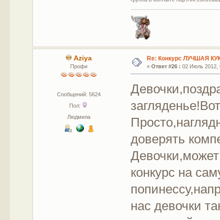
Aziya
Re: Конкурс ЛУЧШАЯ КУ
Профи
«
Ответ #26 :
02 Июль 2012, 
Девочки,поздр
Сообщений: 5624
загляденье!Вот
Пол:
Людмила
Просто,наглядн
доверять комп
Девочки,может
конкурс на са
попинессу,нап
нас девочки т