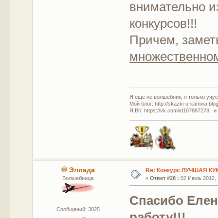
внимательно и
конкурсов!!!
Причем, замет
множественно
Я еще не волшебник, я только учусь
Мой блог: http://skazki-u-kamina.blo
Я ВК: https://vk.com/id187887278 и
Эллада
Re: Конкурс ЛУЧШАЯ КУ
Волшебница
«
Ответ #28 :
02 Июль 2012, 
Спасибо Елен
Сообщений: 3025
работу!!!