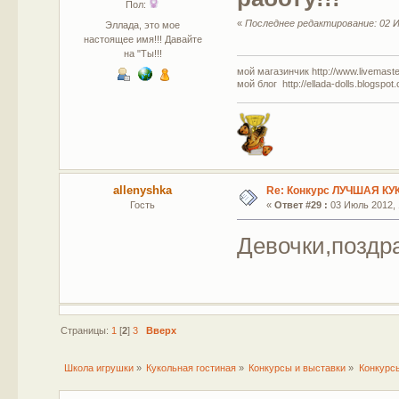
Пол:
«
Последнее редактирование: 02 И
Эллада, это мое
настоящее имя!!! Давайте
на "Ты!!!
мой магазинчик http://www.livemaster
мой блог http://ellada-dolls.blogspot
allenyshka
Re: Конкурс ЛУЧШАЯ КУ
Гость
«
Ответ #29 :
03 Июль 2012, 
Девочки,поздр
Страницы:
1
[
2
]
3
Вверх
Школа игрушки
»
Кукольная гостиная
»
Конкурсы и выставки
»
Конкурс