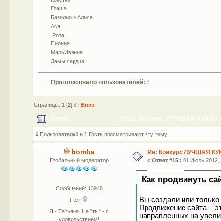
Глаша
Базилио и Алиса
Ася
Роза
Пиония
МарьИванна
Дамы сердца
Проголосовало пользователей:
2
Страницы:
1
[
2
]
3
Вниз
Автор
Тема: Конкурс ЛУЧШАЯ КУКЛА в
0 Пользователей и 1 Гость просматривают эту тему.
bomba
Re: Конкурс ЛУЧШАЯ КУ
Глобальный модератор
«
Ответ #15 :
01 Июль 2012, 
Как продвинуть са
Сообщений: 13948
Вы создали или только 
Пол:
Продвижение сайта – эт
Я - Татьяна. На "ты" - с
направленных на увели
удовольствием!