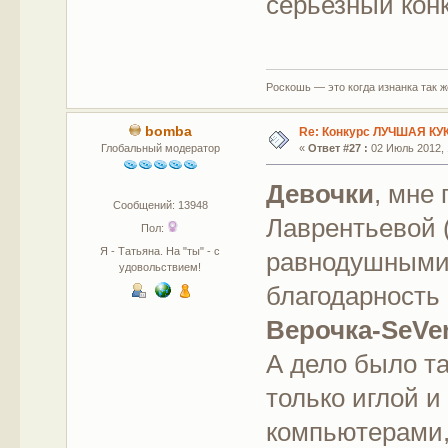
серьезный кон
Роскошь — это когда изнанка так 
bomba
Re: Конкурс ЛУЧШАЯ КУ
Глобальный модератор
«
Ответ #27 :
02 Июль 2012, 
Девочки
, мне
Сообщений: 13948
Лаврентьевой (
Пол:
Я - Татьяна. На "ты" - с
равнодушными
удовольствием!
благодарность 
Верочка-SeVe
А дело было та
только иглой и
компьютерами,