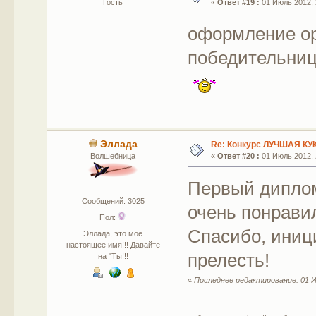
Гость
«
Ответ #19 :
01 Июль 2012, 
оформление ор
победительниц 
Эллада
Re: Конкурс ЛУЧШАЯ КУ
Волшебница
«
Ответ #20 :
01 Июль 2012, 
Первый диплом
Сообщений: 3025
очень понрави
Пол:
Спасибо, иници
Эллада, это мое
настоящее имя!!! Давайте
прелесть!
на "Ты!!!
«
Последнее редактирование: 01 И