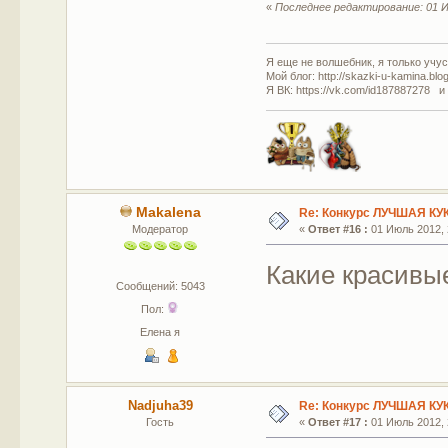
«
Последнее редактирование: 01 И
Я еще не волшебник, я только учусь
Мой блог: http://skazki-u-kamina.blo
Я ВК: https://vk.com/id187887278 и
Makalena
Re: Конкурс ЛУЧШАЯ КУ
Модератор
«
Ответ #16 :
01 Июль 2012, 
Какие красивые
Сообщений: 5043
Пол:
Елена я
Nadjuha39
Re: Конкурс ЛУЧШАЯ КУ
Гость
«
Ответ #17 :
01 Июль 2012, 