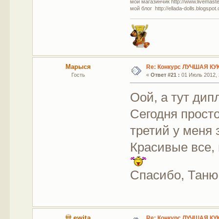
мой магазинчик http://www.livemaster
мой блог http://ellada-dolls.blogspot
Марыся
Re: Конкурс ЛУЧШАЯ КУ
Гость
«
Ответ #21 :
01 Июль 2012, 
Оой, а тут дип
Сегодня прост
третий у меня
Красивые все,
Спасибо, Таню
ewita
Re: Конкурс ЛУЧШАЯ КУ